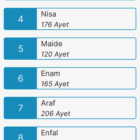
Nisa
4
176 Ayet
Maide
5
120 Ayet
Enam
6
165 Ayet
Araf
7
206 Ayet
Enfal
8