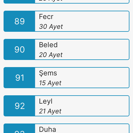
Fecr
89
30 Ayet
Beled
90
20 Ayet
Şems
91
15 Ayet
Leyl
92
21 Ayet
Duha