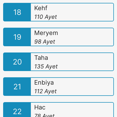
Kehf
18
110 Ayet
Meryem
19
98 Ayet
Taha
20
135 Ayet
Enbiya
21
112 Ayet
Hac
22
78 Ayet