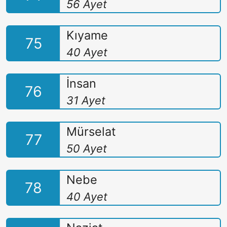
56 Ayet
Kıyame
75
40 Ayet
İnsan
76
31 Ayet
Mürselat
77
50 Ayet
Nebe
78
40 Ayet