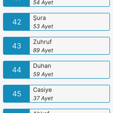
54 Ayet
Şura
42
53 Ayet
Zuhruf
43
89 Ayet
Duhan
44
59 Ayet
Casiye
45
37 Ayet