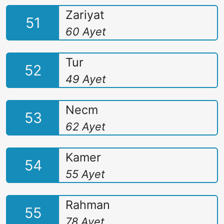
Zariyat
51
60 Ayet
Tur
52
49 Ayet
Necm
53
62 Ayet
Kamer
54
55 Ayet
Rahman
55
78 Ayet