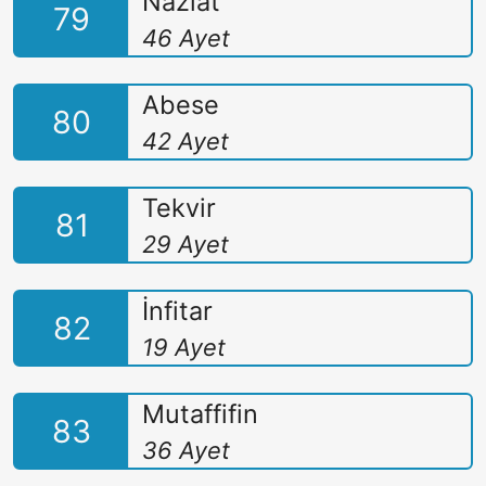
Naziat
79
46 Ayet
Abese
80
42 Ayet
Tekvir
81
29 Ayet
İnfitar
82
19 Ayet
Mutaffifin
83
36 Ayet