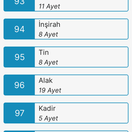
93
11 Ayet
İnşirah
94
8 Ayet
Tin
95
8 Ayet
Alak
96
19 Ayet
Kadir
97
5 Ayet