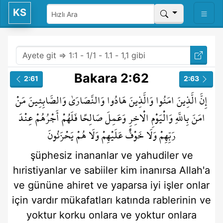
KS
Bakara 2:62
2:61
2:63
إِنَّ
الَّذِينَ
امَنُوا
وَالَّذِينَ
هَادُوا
وَالنَّصَارَىٰ
وَالصَّابِئِينَ
مَنْ
امَنَ
بِاللَّهِ
وَالْيَوْمِ
الْاخِرِ
وَعَمِلَ
صَالِحًا
فَلَهُمْ
أَجْرُهُمْ
عِنْدَ
رَبِّهِمْ
وَلَا
خَوْفٌ
عَلَيْهِمْ
وَلَا
هُمْ
يَحْزَنُونَ
şüphesiz
inananlar
ve yahudiler
ve
hıristiyanlar
ve sabiiler
kim
inanırsa
Allah'a
ve gününe
ahiret
ve yaparsa
iyi işler
onlar
için vardır
mükafatları
katında
rablerinin
ve
yoktur
korku
onlara
ve yoktur
onlara