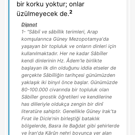
bir korku yoktur; onlar
2
üzülmeyecek de.
Dipnot
1- "Sâbiî ve sâbiîlik terimleri, Arap
komşularınca Güney Mezopotamya'da
yaşayan bir topluluk ve onların dinleri için
kullanılmaktadır. Her ne kadar Sâbiîler
kendi dinlerinin Hz. Âdem'le birlikte
başlayan ilk din olduğunu iddia etseler de
gerçekte Sâbiîliğin tarihçesi günümüzden
yaklaşık iki binyıl önce başlar. Günümüzde
80-100.000 civarında bir topluluk olan
Sâbiîler gnostik öğretileri ve kendilerine
has dilleriyle oldukça zengin bir dinî
literatüre sahiptir. Genellikle Güney Irak'ta
Fırat ile Dicle'nin birleştiği bataklık
bölgelerde, Basra ile Bağdat gibi şehirlerde
ve İran'da Kârûn nehri boyunca yer alan