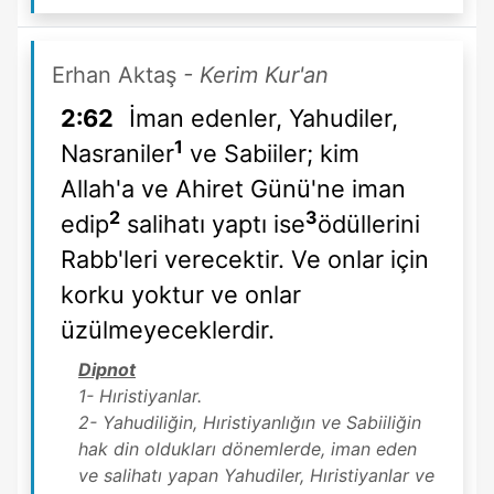
Erhan Aktaş
- Kerim Kur'an
2:62
İman edenler, Yahudiler,
1
Nasraniler
ve Sabiiler; kim
Allah'a ve Ahiret Günü'ne iman
2
3
edip
salihatı yaptı ise
ödüllerini
Rabb'leri verecektir. Ve onlar için
korku yoktur ve onlar
üzülmeyeceklerdir.
Dipnot
1- Hıristiyanlar.
2- Yahudiliğin, Hıristiyanlığın ve Sabiiliğin
hak din oldukları dönemlerde, iman eden
ve salihatı yapan Yahudiler, Hıristiyanlar ve