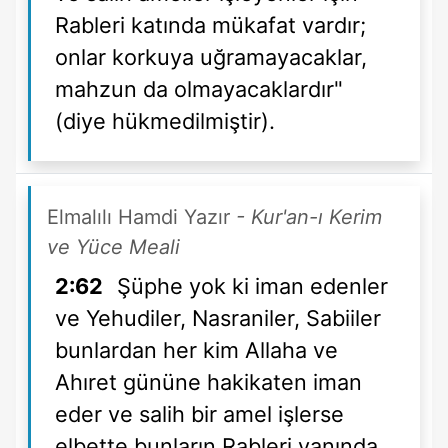
Rableri katında mükafat vardır;
onlar korkuya uğramayacaklar,
mahzun da olmayacaklardır"
(diye hükmedilmiştir).
Elmalılı Hamdi Yazır
- Kur'an-ı Kerim
ve Yüce Meali
2:62
Şüphe yok ki iman edenler
ve Yehudiler, Nasraniler, Sabiiler
bunlardan her kim Allaha ve
Ahıret gününe hakikaten iman
eder ve salih bir amel işlerse
elbette bunların Rableri yanında