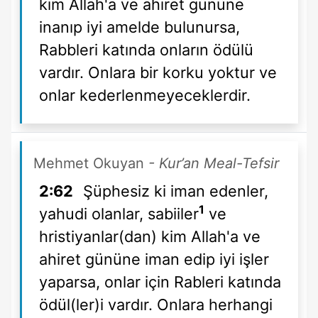
kim Allah'a ve ahiret gününe
inanıp iyi amelde bulunursa,
Rabbleri katında onların ödülü
vardır. Onlara bir korku yoktur ve
onlar kederlenmeyeceklerdir.
Mehmet Okuyan
- Kur’an Meal-Tefsir
2:62
Şüphesiz ki iman edenler,
1
yahudi olanlar, sabiiler
ve
hristiyanlar(dan) kim Allah'a ve
ahiret gününe iman edip iyi işler
yaparsa, onlar için Rableri katında
ödül(ler)i vardır. Onlara herhangi