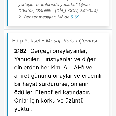
yerleşim birimlerinde yaşarlar" (Şinasi
Gündüz, "Sâbiîlik", [DİA,] XXXV, 341-344).
2- Benzer mesajlar: Mâide
5:69
.
Edip Yüksel
- Mesaj: Kuran Çevirisi
2:62
Gerçeği onaylayanlar,
Yahudiler, Hıristiyanlar ve diğer
dinlerden her kim: ALLAH'ı ve
ahiret gününü onaylar ve erdemli
bir hayat sürdürürse, onların
ödülleri Efendi'leri katındadır.
Onlar için korku ve üzüntü
yoktur.