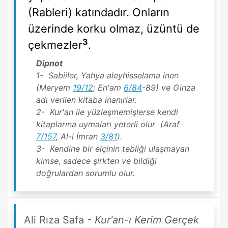
(Rableri) katındadır. Onların
üzerinde korku olmaz, üzüntü de
3
çekmezler
.
Dipnot
1- Sabiiler, Yahya aleyhisselama inen
(Meryem
19/12
; En'am
6/84
-89) ve Ginza
adı verilen kitaba inanırlar.
2- Kur'an ile yüzleşmemişlerse kendi
kitaplarına uymaları yeterli olur (Araf
7/157
, Al-i İmran
3/81
).
3- Kendine bir elçinin tebliği ulaşmayan
kimse, sadece şirkten ve bildiği
doğrulardan sorumlu olur.
Ali Rıza Safa
- Kur'an-ı Kerim Gerçek