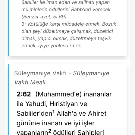
Sabiiler ile iman eden ve salihatı yapan
mü'minlerin ödüllerini Rabb'leri verecek.
(Benzer ayet, 5: 69).
3- Kötülüğe karşı mücadele etmek. Bozuk
olan şeyi düzeltmeye çalışmak, düzeltici
olmak, yapıcı olmak, düzeltmeye teşvik
etmek, iyiye yönlendirmek.
Süleymaniye Vakfı
- Süleymaniye
Vakfı Meali
2:62
(Muhammed'e) inananlar
ile Yahudi, Hıristiyan ve
1
Sabiiler'den
Allah'a ve Ahiret
gününe inanan ve iyi işler
2
yapanların
ödülleri Sahipleri