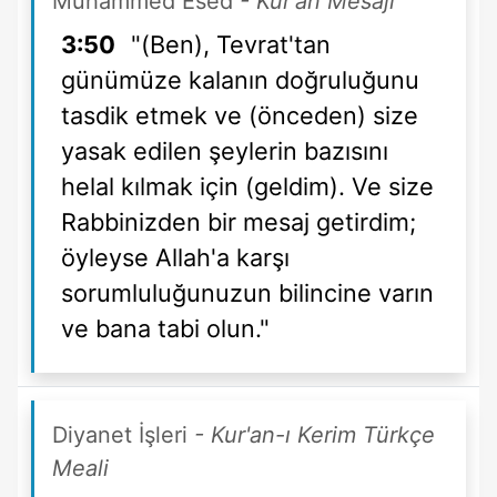
Muhammed Esed
- Kur'an Mesajı
3:50
"(Ben), Tevrat'tan
günümüze kalanın doğruluğunu
tasdik etmek ve (önceden) size
yasak edilen şeylerin bazısını
helal kılmak için (geldim). Ve size
Rabbinizden bir mesaj getirdim;
öyleyse Allah'a karşı
sorumluluğunuzun bilincine varın
ve bana tabi olun."
Diyanet İşleri
- Kur'an-ı Kerim Türkçe
Meali