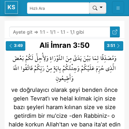
KS
Ali İmran 3:50
3:49
3:51
وَمُصَدِّقًا
لِمَا
بَيْنَ
يَدَيَّ
مِنَ
التَّوْرَاةِ
وَلِأُحِلَّ
لَكُمْ
بَعْضَ
الَّذِي
حُرِّمَ
عَلَيْكُمْ
وَجِئْتُكُمْ
بِايَةٍ
مِنْ
رَبِّكُمْ
فَاتَّقُوا
اللَّهَ
وَأَطِيعُونِ
ve doğrulayıcı olarak
şeyi
benden önce
gelen
Tevrat'ı
ve helal kılmak için
size
bazı
şeyleri
haram kılınan
size
ve size
getirdim
bir mu'cize
-den
Rabbiniz-
o
halde korkun
Allah'tan
ve bana ita'at edin