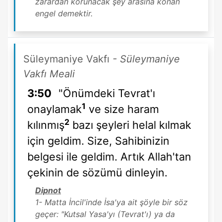
zarardan korunacak şey arasına konan
engel demektir.
Süleymaniye Vakfı
- Süleymaniye
Vakfı Meali
3:50
"Önümdeki Tevrat'ı
1
onaylamak
ve size haram
2
kılınmış
bazı şeyleri helal kılmak
için geldim. Size, Sahibinizin
belgesi ile geldim. Artık Allah'tan
çekinin de sözümü dinleyin.
Dipnot
1- Matta İncil'inde İsa'ya ait şöyle bir söz
geçer: "Kutsal Yasa'yı (Tevrat'ı) ya da