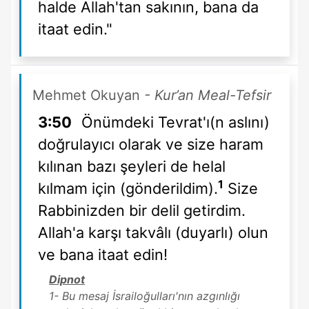
halde Allah'tan sakının, bana da
itaat edin."
Mehmet Okuyan
- Kur’an Meal-Tefsir
3:50
Önümdeki Tevrat'ı(n aslını)
doğrulayıcı olarak ve size haram
kılınan bazı şeyleri de helal
1
kılmam için (gönderildim).
Size
Rabbinizden bir delil getirdim.
Allah'a karşı takvâlı (duyarlı) olun
ve bana itaat edin!
Dipnot
1- Bu mesaj İsrailoğulları'nın azgınlığı