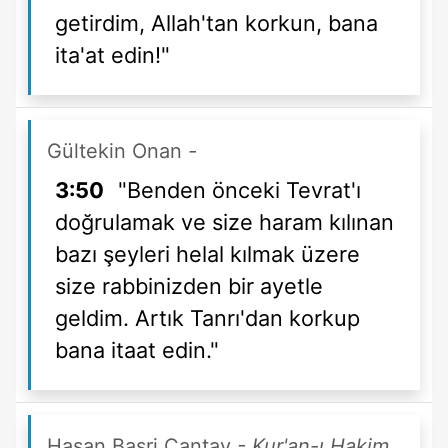
getirdim, Allah'tan korkun, bana
ita'at edin!"
Gültekin Onan
-
3:50
"Benden önceki Tevrat'ı
doğrulamak ve size haram kılınan
bazı şeyleri helal kılmak üzere
size rabbinizden bir ayetle
geldim. Artık Tanrı'dan korkup
bana itaat edin."
Hasan Basri Çantay
- Kur'an-ı Hakim