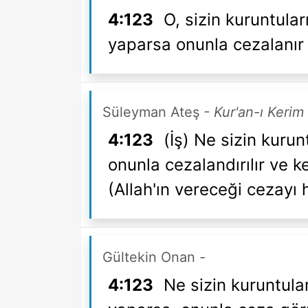
4:123
O, sizin kuruntular
yaparsa onunla cezalanır v
Süleyman Ateş
- Kur'an-ı Kerim
4:123
(İş) Ne sizin kurun
onunla cezalandırılır ve 
(Allah'ın vereceği cezayı
Gültekin Onan
-
4:123
Ne sizin kuruntular