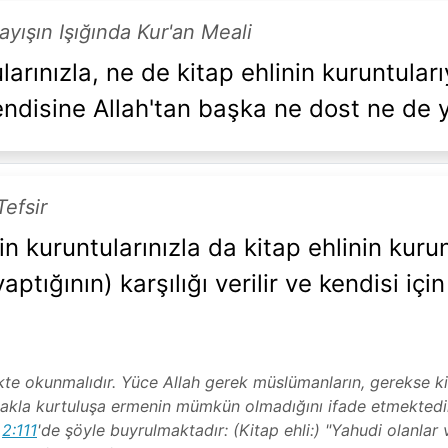
layışın Işığında Kur'an Meali
ularınızla, ne de kitap ehlinin kuruntular
kendisine Allah'tan başka ne dost ne de 
Tefsir
in kuruntularınızla da kitap ehlinin kurun
ptığının) karşılığı verilir ve kendisi iç
likte okunmalıdır. Yüce Allah gerek müslümanların, gerekse ki
akla kurtuluşa ermenin mümkün olmadığını ifade etmektedir.
a
2:111
'de şöyle buyrulmaktadır: (Kitap ehli:) "Yahudi olanlar 