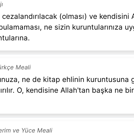
jı
) cezalandırılacak (olması) ve kendisini
bulamaması, ne sizin kuruntularınıza u
tularına.
ürkçe Meali
unuza, ne de kitap ehlinin kuruntusuna g
ılır. O, kendisine Allah'tan başka ne bi
Kerim ve Yüce Meali