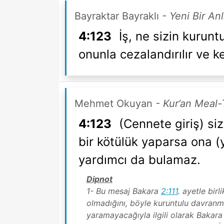
Bayraktar Bayraklı
- Yeni Bir An
4:123
İş, ne sizin kurunt
onunla cezalandırılır ve 
Mehmet Okuyan
- Kur’an Meal-
4:123
(Cennete giriş) siz
bir kötülük yaparsa ona (ya
yardımcı da bulamaz.
Dipnot
1- Bu mesaj Bakara
2:111
. ayetle bir
olmadığını, böyle kuruntulu davranm
yaramayacağıyla ilgili olarak Bakar