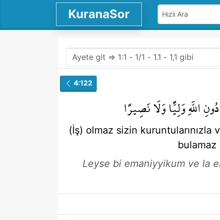
KuranaSor
4:122
دُونِ
اللَّهِ
وَلِيًّا
وَلَا
نَصِيرًا
(İş) olmaz
sizin kuruntularınızla
bulamaz
Leyse bi emaniyyikum ve la em