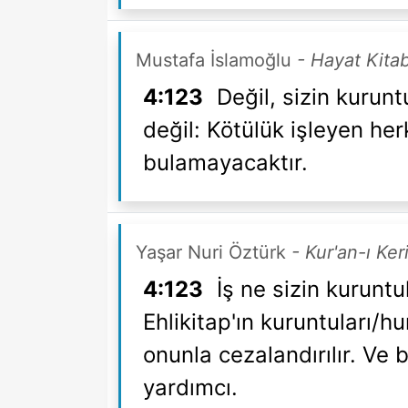
Mustafa İslamoğlu
- Hayat Kitab
4:123
Değil, sizin kurunt
değil: Kötülük işleyen her
bulamayacaktır.
Yaşar Nuri Öztürk
- Kur'an-ı Ke
4:123
İş ne sizin kuruntu
Ehlikitap'ın kuruntuları/h
onunla cezalandırılır. Ve b
yardımcı.