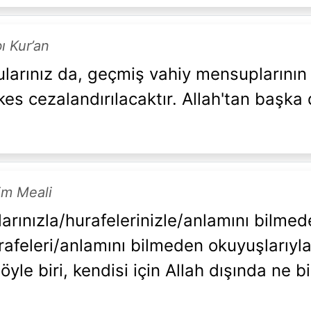
ı Kur’an
ularınız da, geçmiş vahiy mensuplarının k
kes cezalandırılacaktır. Allah'tan başka
rim Meali
larınızla/hurafelerinizle/anlamını bilme
urafeleri/anlamını bilmeden okuyuşlarıyl
öyle biri, kendisi için Allah dışında ne b