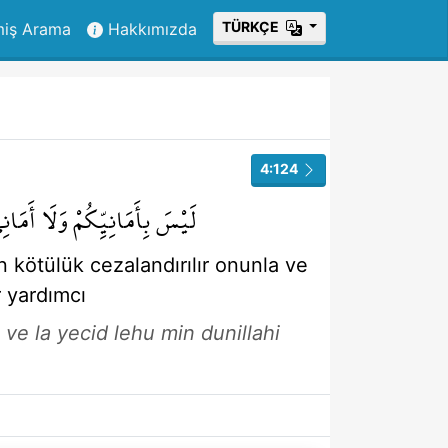
ТÜRKÇE
miş Arama
Hakkımızda
4:124
لَيْسَ
بِأَمَانِيِّكُمْ
وَلَا
أَمَانِ
an
kötülük
cezalandırılır
onunla
ve
r yardımcı
ve la yecid lehu min dunillahi