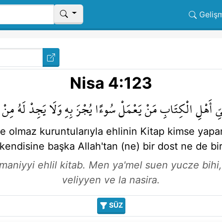
Geliş
Nisa 4:123
يِّ
أَهْلِ
الْكِتَابِ
مَنْ
يَعْمَلْ
سُوءًا
يُجْزَ
بِهِ
وَلَا
يَجِدْ
لَهُ
مِنْ
ve olmaz
kuruntularıyla
ehlinin
Kitap
kimse
yap
kendisine
başka
Allah'tan
(ne) bir dost
ne de
bi
aniyyi ehlil kitab. Men ya'mel suen yucze bihi, 
veliyyen ve la nasira.
SÜZ