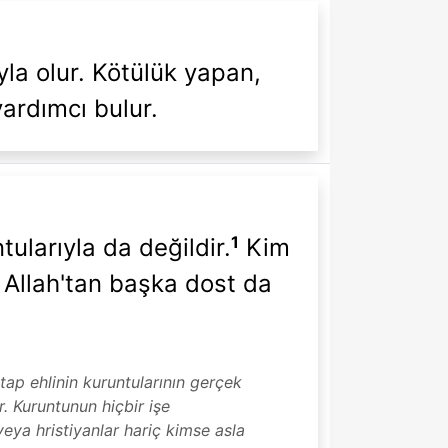
ıyla olur. Kötülük yapan,
yardımcı bulur.
1
tularıyla da değildir.
Kim
in Allah'tan başka dost da
tap ehlinin kuruntularının gerçek
 Kuruntunun hiçbir işe
veya hristiyanlar hariç kimse asla