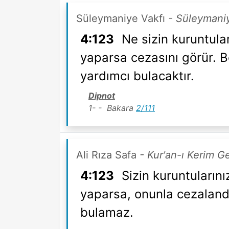
Süleymaniye Vakfı
- Süleymaniy
4:123
Ne sizin kuruntular
yaparsa cezasını görür. Bö
yardımcı bulacaktır.
Dipnot
1- - Bakara
2/111
Ali Rıza Safa
- Kur'an-ı Kerim G
4:123
Sizin kuruntularını
yaparsa, onunla cezalandır
bulamaz.