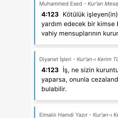
Muhammed Esed
- Kur'an Mesa
4:123
Kötülük işleyen(in
yardım edecek bir kimse 
vahiy mensuplarının kurun
Diyanet İşleri
- Kur'an-ı Kerim T
4:123
İş, ne sizin kurunt
yaparsa, onunla cezalandır
bulabilir.
Elmalılı Hamdi Yazır
- Kur'an-ı 