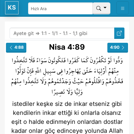
KS
Nisa 4:89
4:88
4:90
وَدُّوا
لَوْ
تَكْفُرُونَ
كَمَا
كَفَرُوا
فَتَكُونُونَ
سَوَاءً
فَلَا
تَتَّخِذُوا
مِنْهُمْ
أَوْلِيَاءَ
حَتَّىٰ
يُهَاجِرُوا
فِي
سَبِيلِ
اللَّهِ
فَإِنْ
تَوَلَّوْا
فَخُذُوهُمْ
وَاقْتُلُوهُمْ
حَيْثُ
وَجَدْتُمُوهُمْ
وَلَا
تَتَّخِذُوا
مِنْهُمْ
وَلِيًّا
وَلَا
نَصِيرًا
istediler
keşke
siz de inkar etseniz
gibi
kendilerin inkar ettiği
ki onlarla olsanız
eşit
o halde edinmeyin
onlardan
dostlar
kadar
onlar göç edinceye
yolunda
Allah