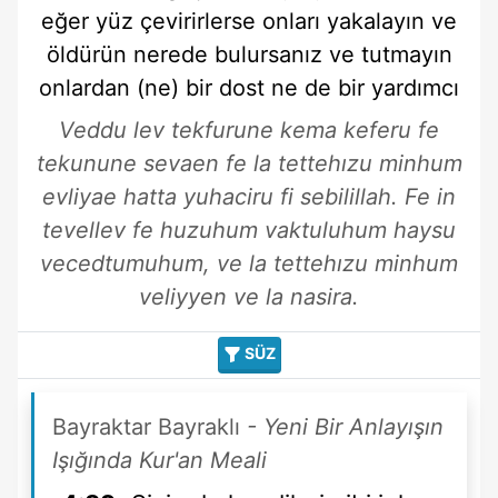
eğer
yüz çevirirlerse
onları yakalayın
ve
öldürün
nerede
bulursanız
ve tutmayın
onlardan
(ne) bir dost
ne de
bir yardımcı
Veddu lev tekfurune kema keferu fe
tekunune sevaen fe la tettehızu minhum
evliyae hatta yuhaciru fi sebilillah. Fe in
tevellev fe huzuhum vaktuluhum haysu
vecedtumuhum, ve la tettehızu minhum
veliyyen ve la nasira.
SÜZ
Bayraktar Bayraklı
- Yeni Bir Anlayışın
Işığında Kur'an Meali