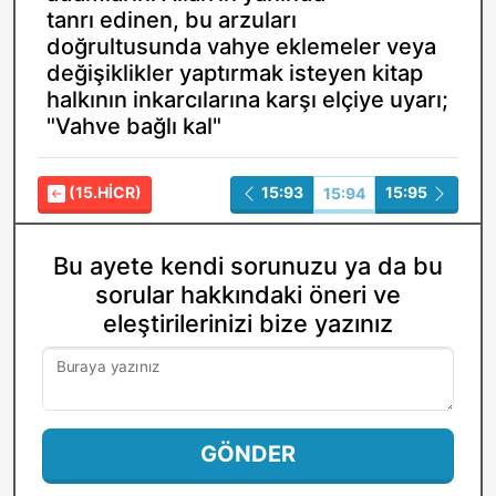
tanrı edinen, bu arzuları
doğrultusunda vahye eklemeler veya
değişiklikler yaptırmak isteyen kitap
halkının inkarcılarına karşı elçiye uyarı;
"Vahve bağlı kal"
(15.HICR)
15:93
15:95
15:94
Bu ayete kendi sorunuzu ya da bu
sorular hakkındaki öneri ve
eleştirilerinizi bize yazınız
Buraya yazınız
GÖNDER