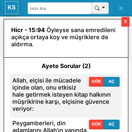
KS
X
Hicr - 15:94
Öyleyse sana emredileni
açıkça ortaya koy ve müşriklere de
aldırma.
Ayete Sorular (2)
Allah, elçisi ile mücadele
GÖR
AÇ
içinde olan, onu etkisiz
hale getirmek isteyen kitap halkının
müşriklrine karşı, elçisine güvence
veriyor:
Peygamberleri, din
GÖR
AÇ
adamlarını Allah'ın yanında