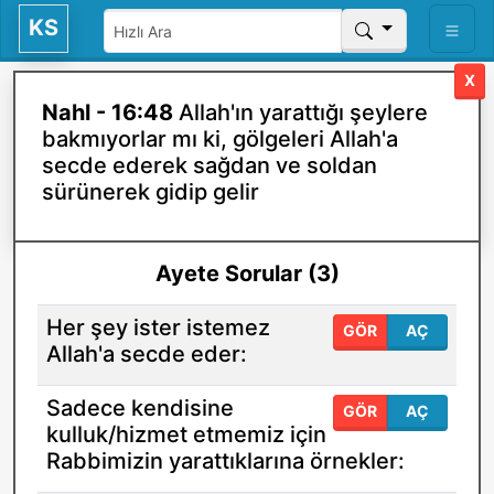
KS
X
Nahl - 16:48
Allah'ın yarattığı şeylere
bakmıyorlar mı ki, gölgeleri Allah'a
secde ederek sağdan ve soldan
sürünerek gidip gelir
Ayete Sorular (3)
Her şey ister istemez
GÖR
AÇ
Allah'a secde eder:
Sadece kendisine
GÖR
AÇ
kulluk/hizmet etmemiz için
Rabbimizin yarattıklarına örnekler: