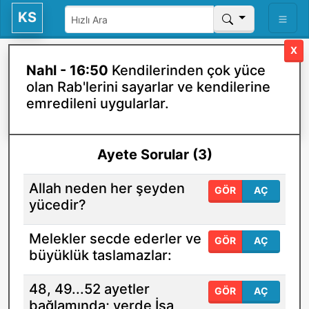
KS
X
Nahl - 16:50
Kendilerinden çok yüce
olan Rab'lerini sayarlar ve kendilerine
emredileni uygularlar.
Ayete Sorular (3)
Allah neden her şeyden
GÖR
AÇ
yücedir?
Melekler secde ederler ve
GÖR
AÇ
büyüklük taslamazlar:
48, 49...52 ayetler
GÖR
AÇ
bağlamında; yerde İsa,