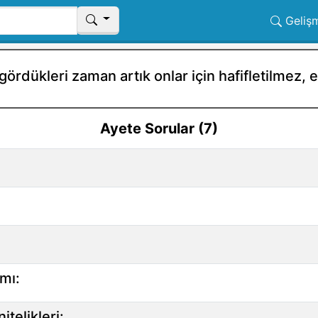
Geliş
ördükleri zaman artık onlar için hafifletilmez,
Ayete Sorular (7)
mı:
telikleri: