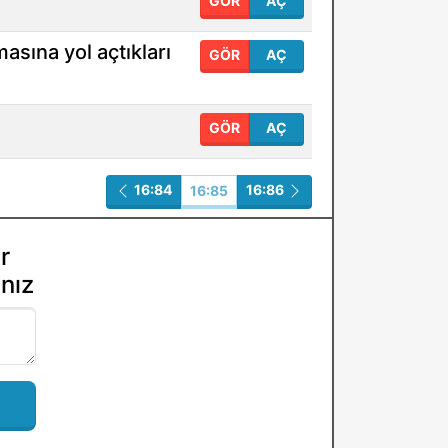
GÖR
AÇ
asına yol açtıkları
GÖR
AÇ
GÖR
AÇ
16:84
16:86
16:85
r
ınız