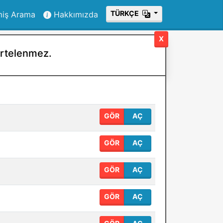
ТÜRKÇE
miş Arama
Hakkımızda
X
 ertelenmez.
GÖR
AÇ
GÖR
AÇ
GÖR
AÇ
GÖR
AÇ