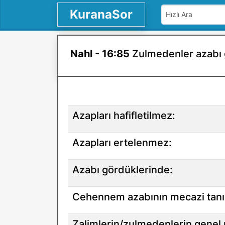
KuranaSor
Nahl - 16:85
Zulmedenler azabı g
Azapları hafifletilmez:
Azapları ertelenmez:
Azabı gördüklerinde:
Cehennem azabının mecazi tanı
Zalimlerin/zulmedenlerin genel ni