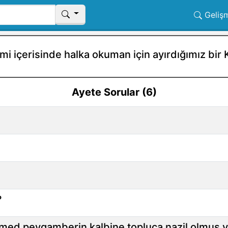
Geliş
mi içerisinde halka okuman için ayırdığımız bir K
Ayete Sorular (6)
?
ed peygamberin kalbine topluca nazil olmuş v