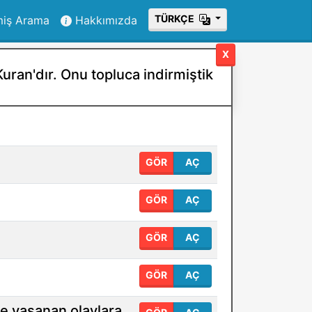
ТÜRKÇE
miş Arama
Hakkımızda
X
uran'dır. Onu topluca indirmiştik
GÖR
AÇ
GÖR
AÇ
GÖR
AÇ
GÖR
AÇ
e yaşanan olaylara