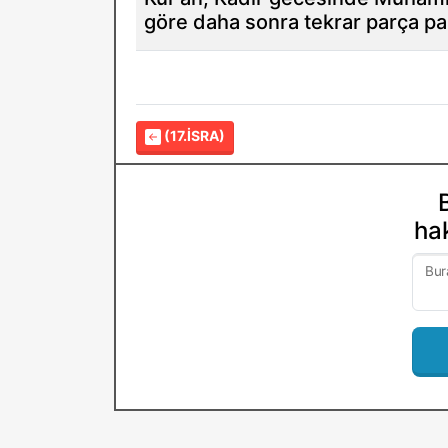
göre daha sonra tekrar parça par
(17.İSRA)
hak
Bur