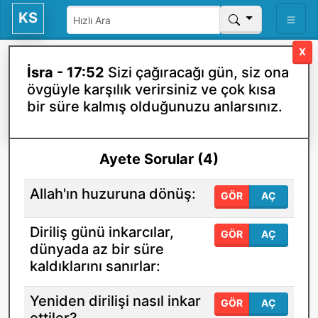
KS
X
İsra - 17:52
Sizi çağıracağı gün, siz ona
övgüyle karşılık verirsiniz ve çok kısa
bir süre kalmış olduğunuzu anlarsınız.
Ayete Sorular (4)
Allah'ın huzuruna dönüş:
GÖR
AÇ
Diriliş günü inkarcılar,
GÖR
AÇ
dünyada az bir süre
kaldıklarını sanırlar:
Yeniden dirilişi nasıl inkar
GÖR
AÇ