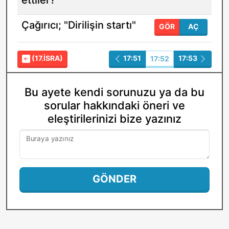
ettiler?
Çağırıcı; "Dirilişin startı"
GÖR
AÇ
(17.İSRA)
17:51
17:53
17:52
Bu ayete kendi sorunuzu ya da bu
sorular hakkındaki öneri ve
eleştirilerinizi bize yazınız
Buraya yazınız
GÖNDER