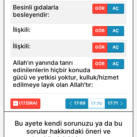
Besinli gıdalarla
GÖR
AÇ
besleyendir:
İlişkili:
GÖR
AÇ
İlişkili:
GÖR
AÇ
Allah'ın yanında tanrı
GÖR
AÇ
edinilenlerin hiçbir konuda
gücü ve yetkisi yoktur, kulluk/hizmet
edilmeye layık olan Allah'tır:
(17.İSRA)
17:69
17:71
17:70
Bu ayete kendi sorunuzu ya da bu
sorular hakkındaki öneri ve