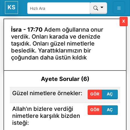
KS
X
İsra - 17:70
Adem oğullarına onur
verdik. Onları karada ve denizde
taşıdık. Onları güzel nimetlerle
besledik. Yarattıklarımızın bir
çoğundan daha üstün kıldık
Ayete Sorular (6)
Güzel nimetlere örnekler:
GÖR
AÇ
Allah'ın bizlere verdiği
GÖR
AÇ
nimetlere karşılık bizden
isteği: