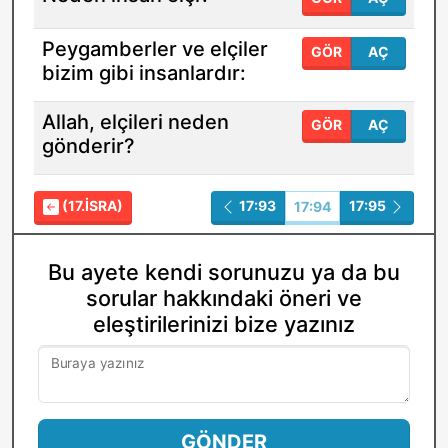
Peygamberler ve elçiler
GÖR
AÇ
bizim gibi insanlardır:
Allah, elçileri neden
GÖR
AÇ
gönderir?
(17.İSRA)
17:93
17:95
17:94
Bu ayete kendi sorunuzu ya da bu
sorular hakkındaki öneri ve
eleştirilerinizi bize yazınız
Buraya yazınız
GÖNDER