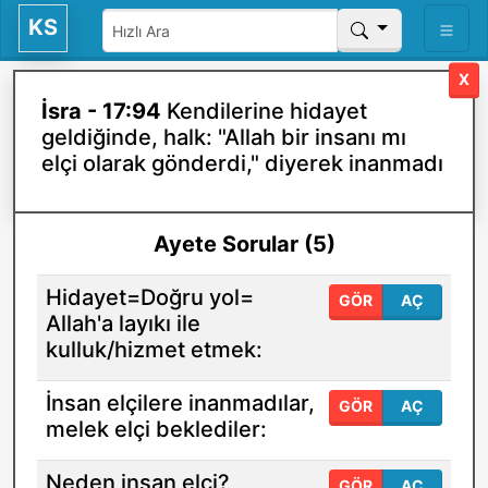
KS
X
İsra - 17:94
Kendilerine hidayet
geldiğinde, halk: "Allah bir insanı mı
elçi olarak gönderdi," diyerek inanmadı
Ayete Sorular (5)
Hidayet=Doğru yol=
GÖR
AÇ
Allah'a layıkı ile
kulluk/hizmet etmek:
İnsan elçilere inanmadılar,
GÖR
AÇ
melek elçi beklediler:
Neden insan elçi?
GÖR
AÇ