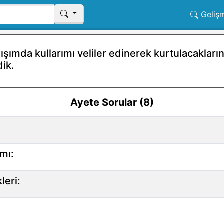
Geliş
ışımda kullarımı veliler edinerek kurtulacaklarını
dik.
Ayete Sorular (8)
mı:
leri: