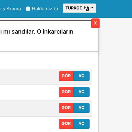
ТÜRKÇE
miş Arama
Hakkımızda
X
 mı sandılar. O inkarcıların
GÖR
AÇ
GÖR
AÇ
GÖR
AÇ
GÖR
AÇ