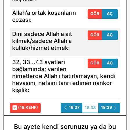
Allah'a ortak koşanların
GÖR
AÇ
cezası:
Dini sadece Allah'a ait
GÖR
AÇ
kılmak/sadece Allah'a
kulluk/hizmet etmek:
32, 33...43 ayetleri
GÖR
AÇ
bağlamında; verilen
nimetlerde Allah'ı hatırlamayan, kendi
hevasını, nefsini tanrı edinen nankör
kişilik:
(18.KEHF)
18:37
18:39
18:38
Bu ayete kendi sorunuzu ya da bu