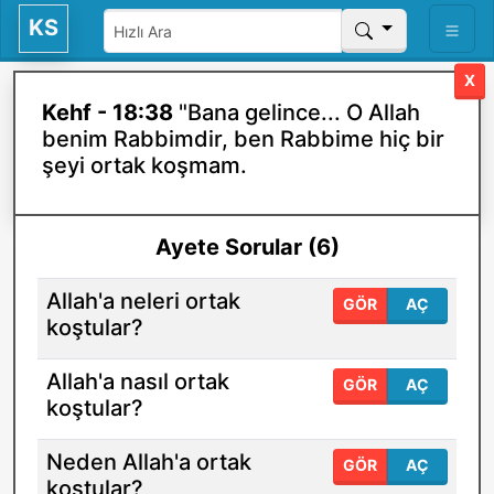
KS
X
Kehf - 18:38
"Bana gelince... O Allah
benim Rabbimdir, ben Rabbime hiç bir
şeyi ortak koşmam.
Ayete Sorular (6)
Allah'a neleri ortak
GÖR
AÇ
koştular?
Allah'a nasıl ortak
GÖR
AÇ
koştular?
Neden Allah'a ortak
GÖR
AÇ
koştular?