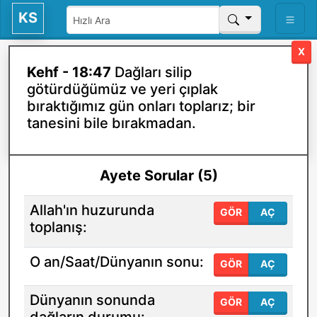
KS
X
Kehf - 18:47
Dağları silip
götürdüğümüz ve yeri çıplak
bıraktığımız gün onları toplarız; bir
tanesini bile bırakmadan.
Ayete Sorular (5)
Allah'ın huzurunda
GÖR
AÇ
toplanış:
O an/Saat/Dünyanın sonu:
GÖR
AÇ
Dünyanın sonunda
GÖR
AÇ