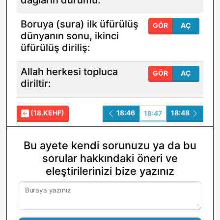
dağların durumu:
Boruya (sura) ilk üfürülüş
GÖR
AÇ
dünyanın sonu, ikinci
üfürülüş diriliş:
Allah herkesi topluca
GÖR
AÇ
diriltir:
(18.KEHF)
18:46
18:48
18:47
Bu ayete kendi sorunuzu ya da bu
sorular hakkındaki öneri ve
eleştirilerinizi bize yazınız
Buraya yazınız