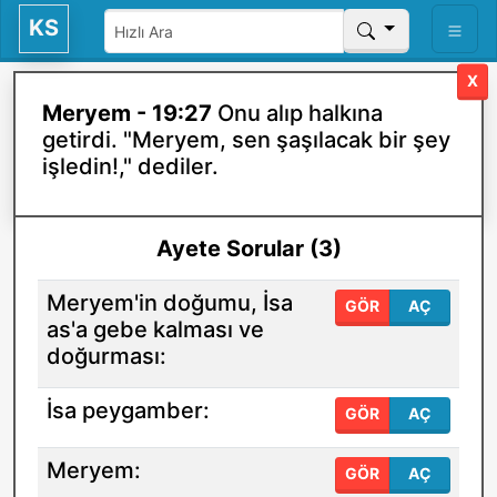
KS
X
Meryem - 19:27
Onu alıp halkına
getirdi. "Meryem, sen şaşılacak bir şey
işledin!," dediler.
Ayete Sorular (3)
Meryem'in doğumu, İsa
GÖR
AÇ
as'a gebe kalması ve
doğurması:
İsa peygamber:
GÖR
AÇ
Meryem:
GÖR
AÇ