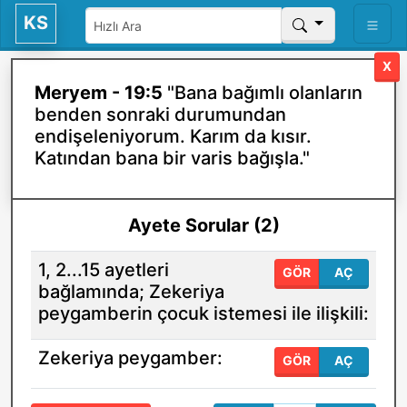
KS
X
Meryem - 19:5
"Bana bağımlı olanların
benden sonraki durumundan
endişeleniyorum. Karım da kısır.
Katından bana bir varis bağışla."
Ayete Sorular (2)
1, 2...15 ayetleri
GÖR
AÇ
bağlamında; Zekeriya
peygamberin çocuk istemesi ile ilişkili:
Zekeriya peygamber:
GÖR
AÇ