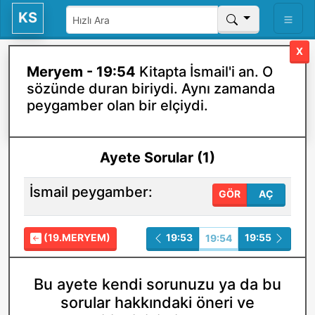
KS
X
Meryem - 19:54
Kitapta İsmail'i an. O
sözünde duran biriydi. Aynı zamanda
peygamber olan bir elçiydi.
Ayete Sorular (1)
İsmail peygamber:
GÖR
AÇ
(19.MERYEM)
19:53
19:55
19:54
Bu ayete kendi sorunuzu ya da bu
sorular hakkındaki öneri ve