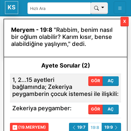
KS
X
Meryem - 19:8
"Rabbim, benim nasıl
bir oğlum olabilir? Karım kısır, bense
alabildiğine yaşlıyım," dedi.
Ayete Sorular (2)
1, 2...15 ayetleri
GÖR
AÇ
bağlamında; Zekeriya
peygamberin çocuk istemesi ile ilişkili:
Zekeriya peygamber:
GÖR
AÇ
(19.MERYEM)
19:7
19:9
19:8