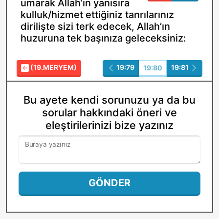
umarak Allah’ın yanısıra
kulluk/hizmet ettiğiniz tanrılarınız
dirilişte sizi terk edecek, Allah’ın
huzuruna tek başınıza geleceksiniz:
(19.MERYEM)
19:79
19:81
19:80
Bu ayete kendi sorunuzu ya da bu
sorular hakkındaki öneri ve
eleştirilerinizi bize yazınız
Buraya yazınız
GÖNDER