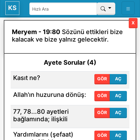
KS
X
Meryem - 19:80
Sözünü ettikleri bize
kalacak ve bize yalnız gelecektir.
Ayete Sorular (4)
Kasıt ne?
GÖR
AÇ
Allah'ın huzuruna dönüş:
GÖR
AÇ
77, 78...80 ayetleri
GÖR
AÇ
bağlamında; ilişkili
Yardımlarını (şefaat)
GÖR
AÇ