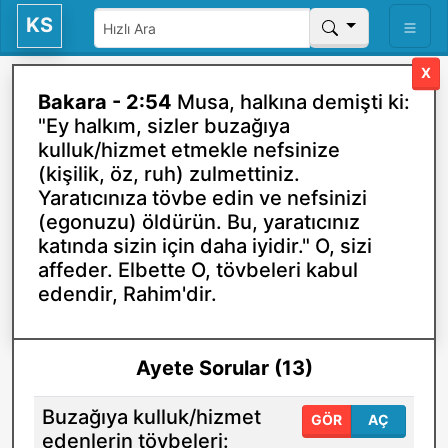
KS
X
Bakara - 2:54
Musa, halkına demişti ki:
"Ey halkım, sizler buzağıya
kulluk/hizmet etmekle nefsinize
(kişilik, öz, ruh) zulmettiniz.
Yaratıcınıza tövbe edin ve nefsinizi
(egonuzu) öldürün. Bu, yaratıcınız
katında sizin için daha iyidir." O, sizi
affeder. Elbette O, tövbeleri kabul
edendir, Rahim'dir.
Ayete Sorular (13)
Buzağıya kulluk/hizmet
GÖR
AÇ
edenlerin tövbeleri: