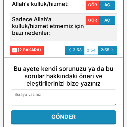
Allah'a kulluk/hizmet:
GÖR
AÇ
Sadece Allah'a
GÖR
AÇ
kulluk/hizmet etmemiz için
bazı nedenler:
(2.BAKARA)
2:53
2:55
2:54
Bu ayete kendi sorunuzu ya da bu
sorular hakkındaki öneri ve
eleştirilerinizi bize yazınız
Buraya yazınız
GÖNDER