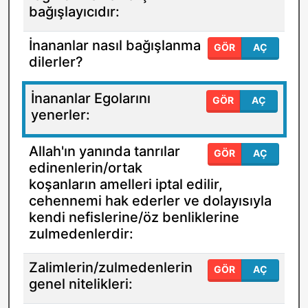
bağışlayıcıdır:
İnananlar nasıl bağışlanma
GÖR
AÇ
dilerler?
İnananlar Egolarını
GÖR
AÇ
yenerler:
Allah'ın yanında tanrılar
GÖR
AÇ
edinenlerin/ortak
koşanların amelleri iptal edilir,
cehennemi hak ederler ve dolayısıyla
kendi nefislerine/öz benliklerine
zulmedenlerdir:
Zalimlerin/zulmedenlerin
GÖR
AÇ
genel nitelikleri: