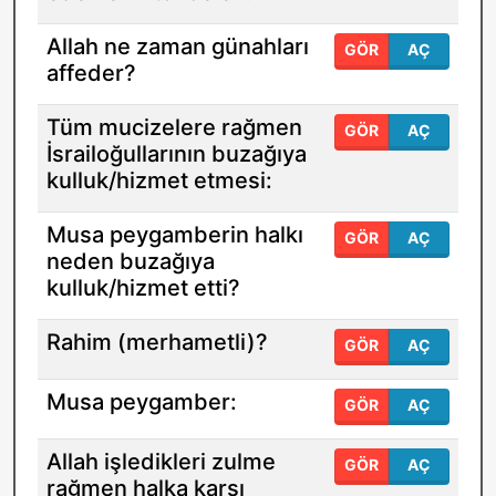
Allah ne zaman günahları
GÖR
AÇ
affeder?
Tüm mucizelere rağmen
GÖR
AÇ
İsrailoğullarının buzağıya
kulluk/hizmet etmesi:
Musa peygamberin halkı
GÖR
AÇ
neden buzağıya
kulluk/hizmet etti?
Rahim (merhametli)?
GÖR
AÇ
Musa peygamber:
GÖR
AÇ
Allah işledikleri zulme
GÖR
AÇ
rağmen halka karşı