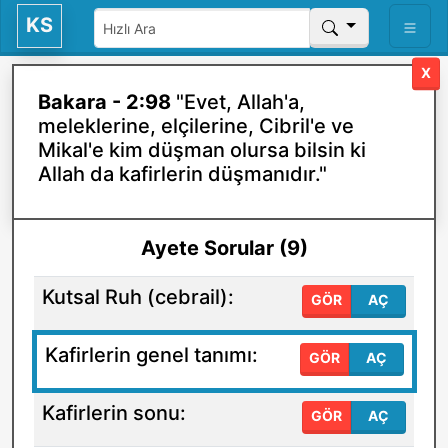
KS
X
Bakara - 2:98
"Evet, Allah'a,
meleklerine, elçilerine, Cibril'e ve
Mikal'e kim düşman olursa bilsin ki
Allah da kafirlerin düşmanıdır."
Ayete Sorular (9)
Kutsal Ruh (cebrail):
GÖR
AÇ
Kafirlerin genel tanımı:
GÖR
AÇ
Kafirlerin sonu:
GÖR
AÇ