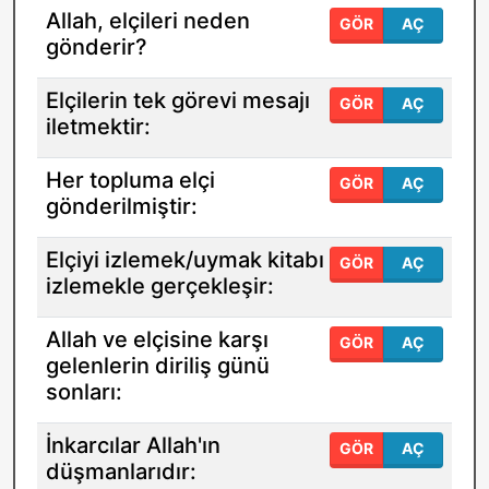
Allah, elçileri neden
GÖR
AÇ
gönderir?
Elçilerin tek görevi mesajı
GÖR
AÇ
iletmektir:
Her topluma elçi
GÖR
AÇ
gönderilmiştir:
Elçiyi izlemek/uymak kitabı
GÖR
AÇ
izlemekle gerçekleşir:
Allah ve elçisine karşı
GÖR
AÇ
gelenlerin diriliş günü
sonları:
İnkarcılar Allah'ın
GÖR
AÇ
düşmanlarıdır: