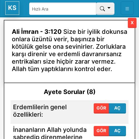
KS
X
Ali İmran - 3:120
Size bir iyilik dokunsa
onlara üzüntü verir, başınıza bir
kötülük gelse ona sevinirler. Zorluklara
karşı direnir ve erdemli davranırsanız
entrikaları size hiçbir zarar vermez.
Allah tüm yaptıklarını kontrol eder.
Ayete Sorular (8)
Erdemlilerin genel
GÖR
AÇ
özellikleri:
İnananların Allah yolunda
GÖR
AÇ
sabredip direnmelerine