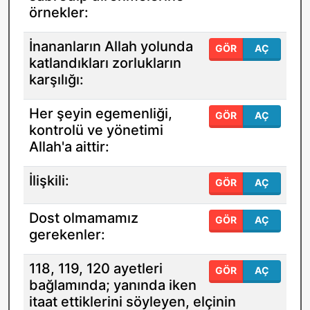
örnekler:
İnananların Allah yolunda
GÖR
AÇ
katlandıkları zorlukların
karşılığı:
Her şeyin egemenliği,
GÖR
AÇ
kontrolü ve yönetimi
Allah'a aittir:
İlişkili:
GÖR
AÇ
Dost olmamamız
GÖR
AÇ
gerekenler:
118, 119, 120 ayetleri
GÖR
AÇ
bağlamında; yanında iken
itaat ettiklerini söyleyen, elçinin