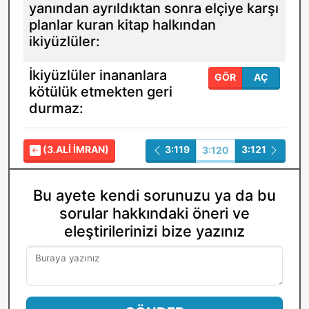
yanından ayrıldıktan sonra elçiye karşı
planlar kuran kitap halkından
ikiyüzlüler:
İkiyüzlüler inananlara
GÖR
AÇ
kötülük etmekten geri
durmaz:
(3.ALI İMRAN)
3:119
3:121
3:120
Bu ayete kendi sorunuzu ya da bu
sorular hakkındaki öneri ve
eleştirilerinizi bize yazınız
Buraya yazınız