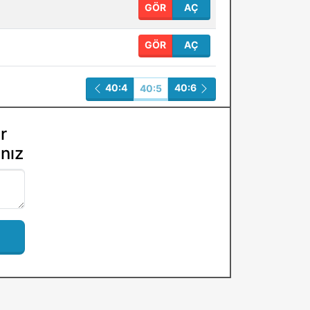
GÖR
AÇ
GÖR
AÇ
40:4
40:6
40:5
r
ınız