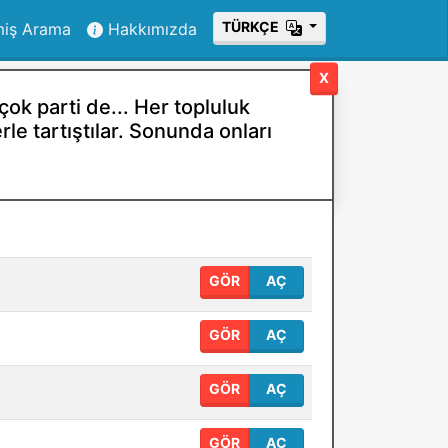
ТÜRKÇE
miş Arama
Hakkımızda
X
ok parti de... Her topluluk
rle tartıştılar. Sonunda onları
GÖR
AÇ
GÖR
AÇ
GÖR
AÇ
GÖR
AÇ