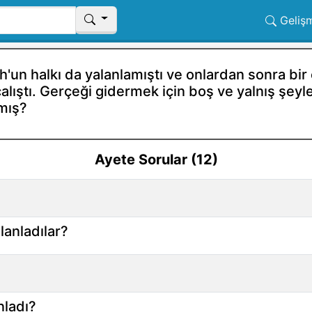
Geliş
un halkı da yalanlamıştı ve onlardan sonra bir ç
çalıştı. Gerçeği gidermek için boş ve yalnış şeyle
mış?
Ayete Sorular (12)
lanladılar?
nladı?