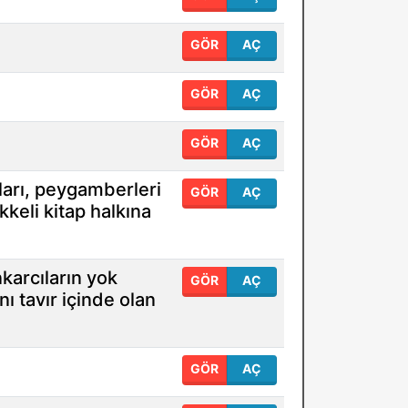
GÖR
AÇ
GÖR
AÇ
GÖR
AÇ
pları, peygamberleri
GÖR
AÇ
kkeli kitap halkına
nkarcıların yok
GÖR
AÇ
 tavır içinde olan
GÖR
AÇ