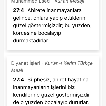
Muhammed Esed
- Kur'an Mesajı
27:4
Ahirete inanmayanlara
gelince, onlara yapıp ettiklerini
güzel göstermişizdir; bu yüzden,
körcesine bocalayıp
durmaktadırlar.
Diyanet İşleri
- Kur'an-ı Kerim Türkçe
Meali
27:4
Şüphesiz, ahiret hayatına
inanmayanların işlerini biz
kendilerine güzel göstermişizdir
de o yüzden bocalayıp dururlar.