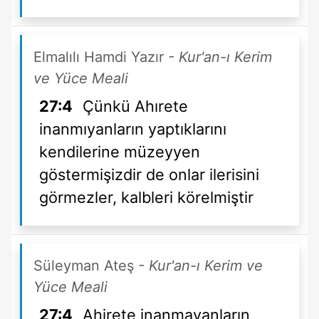
Elmalılı Hamdi Yazır
- Kur'an-ı Kerim
ve Yüce Meali
27:4
Çünkü Ahırete
inanmıyanların yaptıklarını
kendilerine müzeyyen
göstermişizdir de onlar ilerisini
görmezler, kalbleri körelmiştir
Süleyman Ateş
- Kur'an-ı Kerim ve
Yüce Meali
27:4
Ahirete inanmayanların