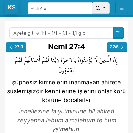
KS
Neml 27:4
27:3
27:5
إِنَّ
الَّذِينَ
لَا
يُؤْمِنُونَ
بِالْاخِرَةِ
زَيَّنَّا
لَهُمْ
أَعْمَالَهُمْ
فَهُمْ
يَعْمَهُونَ
şüphesiz
kimselerin
inanmayan
ahirete
süslemişizdir
kendilerine
işlerini
onlar
körü
körüne bocalarlar
İnnellezine la yu'minune bil ahireti
zeyyenna lehum a'malehum fe hum
ya'mehun.