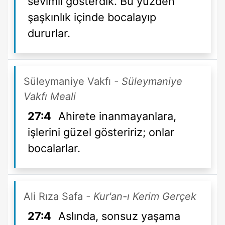
sevimli gösterdik. Bu yüzden
şaşkınlık içinde bocalayıp
dururlar.
Süleymaniye Vakfı
- Süleymaniye
Vakfı Meali
27:4
Ahirete inanmayanlara,
işlerini güzel gösteririz; onlar
bocalarlar.
Ali Rıza Safa
- Kur'an-ı Kerim Gerçek
27:4
Aslında, sonsuz yaşama