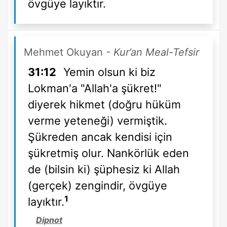
övgüye layıktır.
Mehmet Okuyan
- Kur’an Meal-Tefsir
31:12
Yemin olsun ki biz
Lokman'a "Allah'a şükret!"
diyerek hikmet (doğru hüküm
verme yeteneği) vermiştik.
Şükreden ancak kendisi için
şükretmiş olur. Nankörlük eden
de (bilsin ki) şüphesiz ki Allah
(gerçek) zengindir, övgüye
1
layıktır.
Dipnot