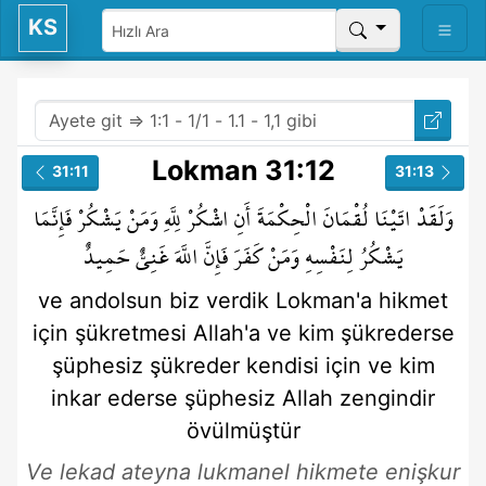
KS
Lokman 31:12
31:11
31:13
وَلَقَدْ
اتَيْنَا
لُقْمَانَ
الْحِكْمَةَ
أَنِ
اشْكُرْ
لِلَّهِ
وَمَنْ
يَشْكُرْ
فَإِنَّمَا
يَشْكُرُ
لِنَفْسِهِ
وَمَنْ
كَفَرَ
فَإِنَّ
اللَّهَ
غَنِيٌّ
حَمِيدٌ
ve andolsun
biz verdik
Lokman'a
hikmet
için
şükretmesi
Allah'a
ve kim
şükrederse
şüphesiz
şükreder
kendisi için
ve kim
inkar ederse
şüphesiz
Allah
zengindir
övülmüştür
Ve lekad ateyna lukmanel hikmete enişkur