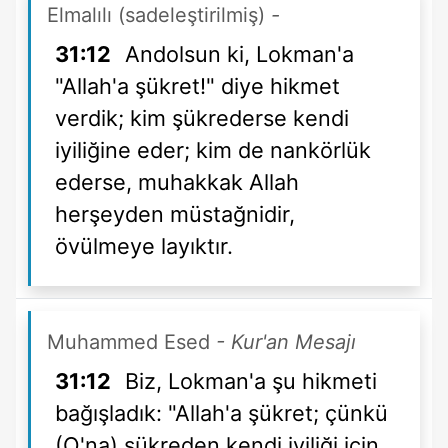
Elmalılı (sadeleştirilmiş)
-
31:12
Andolsun ki, Lokman'a
"Allah'a şükret!" diye hikmet
verdik; kim şükrederse kendi
iyiliğine eder; kim de nankörlük
ederse, muhakkak Allah
herşeyden müstağnidir,
övülmeye layıktır.
Muhammed Esed
- Kur'an Mesajı
31:12
Biz, Lokman'a şu hikmeti
bağışladık: "Allah'a şükret; çünkü
(O'na) şükreden kendi iyiliği için