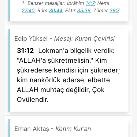
1- Benzer mesajlar: İbrâhîm
14:7
; Neml
27:40
; Rûm
30:44
; Fâtır
35:39
; Zümer
39:7
.
Edip Yüksel
- Mesaj: Kuran Çevirisi
31:12
Lokman'a bilgelik verdik:
"ALLAH'a şükretmelisin." Kim
şükrederse kendisi için şükreder;
kim nankörlük ederse, elbette
ALLAH muhtaç değildir, Çok
Övülendir.
Erhan Aktaş
- Kerim Kur'an