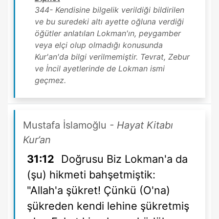
344- Kendisine bilgelik verildiği bildirilen
ve bu suredeki altı ayette oğluna verdiği
öğütler anlatılan Lokman'ın, peygamber
veya elçi olup olmadığı konusunda
Kur'an'da bilgi verilmemiştir. Tevrat, Zebur
ve İncil ayetlerinde de Lokman ismi
geçmez.
Mustafa İslamoğlu
- Hayat Kitabı
Kur’an
31:12
Doğrusu Biz Lokman'a da
(şu) hikmeti bahşetmiştik:
"Allah'a şükret! Çünkü (O'na)
şükreden kendi lehine şükretmiş