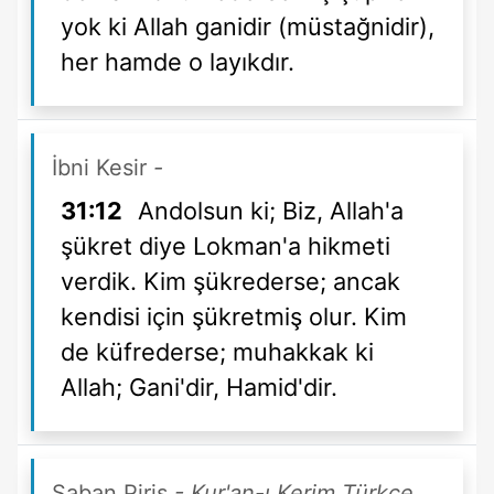
yok ki Allah ganidir (müstağnidir),
her hamde o layıkdır.
İbni Kesir
-
31:12
Andolsun ki; Biz, Allah'a
şükret diye Lokman'a hikmeti
verdik. Kim şükrederse; ancak
kendisi için şükretmiş olur. Kim
de küfrederse; muhakkak ki
Allah; Gani'dir, Hamid'dir.
Şaban Piriş
- Kur'an-ı Kerim Türkçe