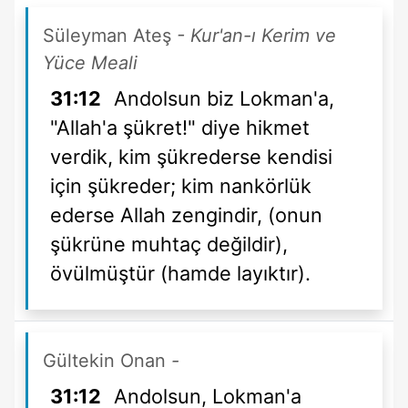
Süleyman Ateş
- Kur'an-ı Kerim ve
Yüce Meali
31:12
Andolsun biz Lokman'a,
"Allah'a şükret!" diye hikmet
verdik, kim şükrederse kendisi
için şükreder; kim nankörlük
ederse Allah zengindir, (onun
şükrüne muhtaç değildir),
övülmüştür (hamde layıktır).
Gültekin Onan
-
31:12
Andolsun, Lokman'a