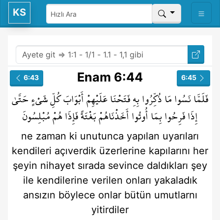
KS
Enam 6:44
6:43
6:45
فَلَمَّا
نَسُوا
مَا
ذُكِّرُوا
بِهِ
فَتَحْنَا
عَلَيْهِمْ
أَبْوَابَ
كُلِّ
شَيْءٍ
حَتَّىٰ
إِذَا
فَرِحُوا
بِمَا
أُوتُوا
أَخَذْنَاهُمْ
بَغْتَةً
فَإِذَا
هُمْ
مُبْلِسُونَ
ne zaman ki
unutunca
yapılan uyarıları
kendileri
açıverdik
üzerlerine
kapılarını
her
şeyin
nihayet
sırada
sevince daldıkları
şey
ile
kendilerine verilen
onları yakaladık
ansızın
böylece
onlar
bütün umutlarnı
yitirdiler