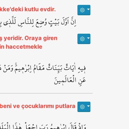
kke'deki kutlu evdir.
اِنَّ اَوَّلَ بَيْتٍ وُضِعَ لِلنَّاسِ لَلَّذ۪ي ب
ş yeridir. Oraya giren
için haccetmekle
ف۪يهِ اٰيَاتٌ بَيِّنَاتٌ مَقَامُ اِبْرٰه۪يمَۚ وَمَنْ دَ
عَنِ الْعَالَم۪ينَ
 beni ve çocuklarımı putlara
وَاِذْ قَالَ اِبْرٰه۪يمُ رَبِّ اجْعَلْ هٰذَا الْبَلَدَ