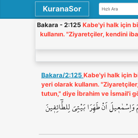
KuranaSor
Bakara - 2:125
Kabe'yi halk için b
kullanın. "Ziyaretçiler, kendini i
Bakara/2:125
Kabe'yi halk için 
yeri olarak kullanın. "Ziyaretçile
tutun," diye İbrahim ve İsmail'i g
َ وَاِسْمٰع۪يلَ اَنْ طَهِّرَا بَيْتِيَ لِلطَّٓائِف۪ينَ