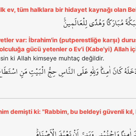
ilk ev, tüm halklara bir hidayet kaynağı olan Be
ِبَكَّةَ مُبَارَكاً وَهُدًى لِلْعَالَم۪ينَۚ
tler var: İbrahim'in (putperestliğe karşı) duru
yolculuğa gücü yetenler o Ev'i (Kabe'yi) Allah 
lsin ki Allah kimseye muhtaç değildir.
خَلَهُ كَانَ اٰمِناًۜ وَلِلّٰهِ عَلَى النَّاسِ حِجُّ الْبَيْتِ مَنِ اسْتَطَاعَ اِل
im demişti ki: "Rabbim, bu beldeyi güvenli kıl,
 اٰمِناً وَاجْنُبْن۪ي وَبَنِيَّ اَنْ نَعْبُدَ الْاَصْنَامَۜ