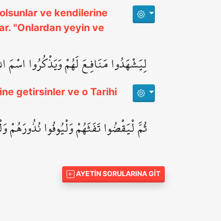
 olsunlar ve kendilerine
nlar. "Onlardan yeyin ve
لِيَشْهَدُوا مَنَافِـعَ لَهُمْ وَيَذْكُرُوا اسْمَ اللّ
ne getirsinler ve o Tarihi
ثُمَّ لْيَقْضُوا تَفَثَهُمْ وَلْيُوفُوا نُذُورَهُمْ وَلْ
AYETIN SORULARINA GIT