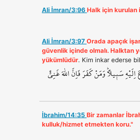
Ali İmran/3:96
Halk için kurulan 
Ali İmran/3:97
Orada apaçık işare
güvenlik içinde olmalı. Halktan 
yükümlüdür
. Kim inkar ederse bi
َيْهِ سَب۪يلاًۜ وَمَنْ كَفَرَ فَاِنَّ اللّٰهَ غَنِيٌّ
İbrahim/14:35
Bir zamanlar İbrah
kulluk/hizmet etmekten koru."