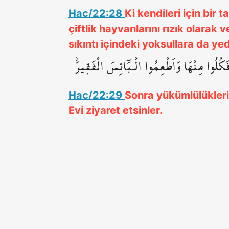
Hac/22:28
Ki kendileri için bir 
çiftlik hayvanlarını rızık olarak 
sıkıntı içindeki yoksullara da yed
فَكُلُوا مِنْهَا وَاَطْعِمُوا الْـبَٓائِسَ الْفَق۪يرَۘ
Hac/22:29
Sonra yükümlülüklerin
Evi ziyaret etsinler.