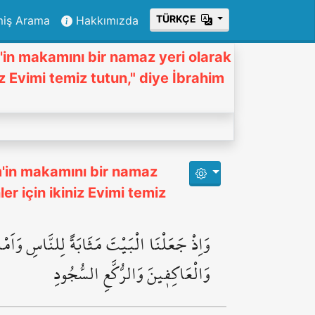
ТÜRKÇE
miş Arama
Hakkımızda
im'in makamını bir namaz yeri olarak
iz Evimi temiz tutun," diye İbrahim
im'in makamını bir namaz
er için ikiniz Evimi temiz
وَاِذْ جَعَلْنَا الْبَيْتَ مَثَابَةً لِلنَّاسِ وَاَمْنا
وَالْعَاكِف۪ينَ وَالرُّكَّعِ السُّجُودِ