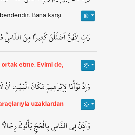
 bendendir. Bana karşı
رَبِّ اِنَّهُنَّ اَضْلَلْنَ كَث۪يراً مِنَ النَّاسِۚ ف
i ortak etme. Evimi de,
وَاِذْ بَوَّأْنَا لِاِبْرٰه۪يمَ مَكَانَ الْبَيْتِ اَنْ ل
 araçlarıyla uzaklardan
وَاَذِّنْ فِي النَّاسِ بِالْحَجِّ يَأْتُوكَ رِجَالاً 