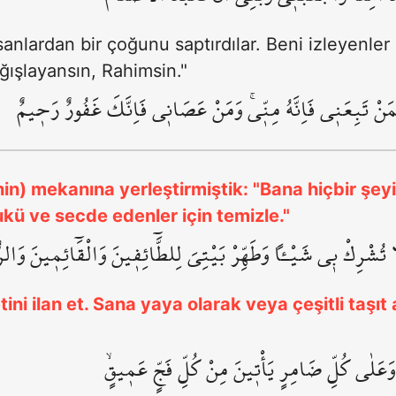
sanlardan bir çoğunu saptırdılar. Beni izleyenler
ğışlayansın, Rahimsin."
َمَنْ تَبِعَن۪ي فَاِنَّهُ مِنّ۪يۚ وَمَنْ عَصَان۪ي فَاِنَّكَ غَفُورٌ رَح۪يمٌ
nin) mekanına yerleştirmiştik: "Bana hiçbir şey
rukü ve secde edenler için temizle."
َا تُشْرِكْ ب۪ي شَيْـٔاً وَطَهِّرْ بَيْتِيَ لِلطَّٓائِف۪ينَ وَالْقَٓائِم۪ينَ وَالر
ini ilan et. Sana yaya olarak veya çeşitli taşıt
وَعَلٰى كُلِّ ضَامِرٍ يَأْت۪ينَ مِنْ كُلِّ فَجٍّ عَم۪يقٍۙ