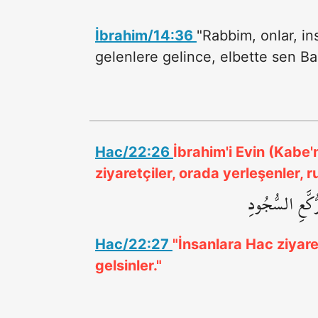
İbrahim/14:36
"Rabbim, onlar, in
gelenlere gelince, elbette sen Ba
Hac/22:26
İbrahim'i Evin (Kabe'
ziyaretçiler, orada yerleşenler, 
ُّكَّعِ السُّجُودِ
Hac/22:27
"İnsanlara Hac ziyaret
gelsinler."