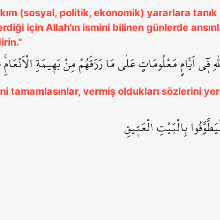
takım (sosyal, politik, ekonomik) yararlara tanık
verdiği için Allah'ın ismini bilinen günlerde ansı
irin."
ٰهِ ف۪ٓي اَيَّامٍ مَعْلُومَاتٍ عَلٰى مَا رَزَقَهُمْ مِنْ بَه۪يمَةِ الْاَنْعَامِۚ 
i tamamlasınlar, vermiş oldukları sözlerini yeri
يَطَّوَّفُوا بِالْبَيْتِ الْعَت۪يقِ