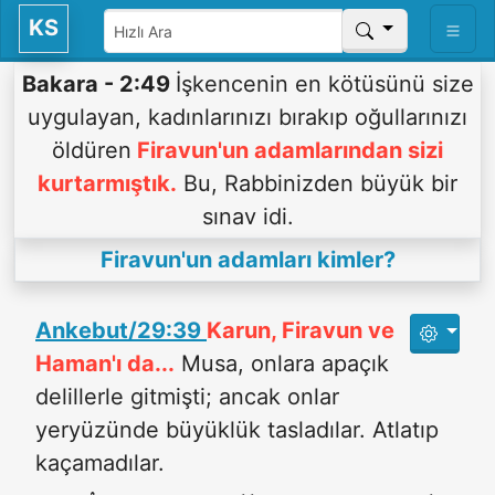
KS
Bakara - 2:49
İşkencenin en kötüsünü size
uygulayan, kadınlarınızı bırakıp oğullarınızı
öldüren
Firavun'un adamlarından sizi
kurtarmıştık.
Bu, Rabbinizden büyük bir
sınav idi.
Firavun'un adamları kimler?
Ankebut/29:39
Karun, Firavun ve
Haman'ı da...
Musa, onlara apaçık
delillerle gitmişti; ancak onlar
yeryüzünde büyüklük tasladılar. Atlatıp
kaçamadılar.