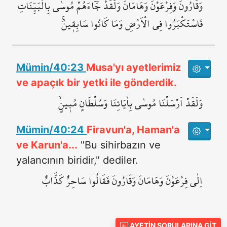
وَقَارُونَ وَفِرْعَوْنَ وَهَامَانَ وَلَقَدْ جَٓاءَهُمْ مُوسٰى بِالْبَيِّنَاتِ
فَاسْتَكْبَرُوا فِي الْاَرْضِ وَمَا كَانُوا سَابِق۪ينَۚ
Mümin/40:23
Musa'yı ayetlerimiz
ve apaçık bir yetki ile gönderdik.
وَلَقَدْ اَرْسَلْنَا مُوسٰى بِاٰيَاتِنَا وَسُلْطَانٍ مُب۪ينٍۙ
Mümin/40:24
Firavun'a, Haman'a
ve Karun'a...
"Bu sihirbazın ve
yalancının biridir," dediler.
اِلٰى فِرْعَوْنَ وَهَامَانَ وَقَارُونَ فَقَالُوا سَاحِرٌ كَذَّابٌ
AYETIN SORULARINA GIT