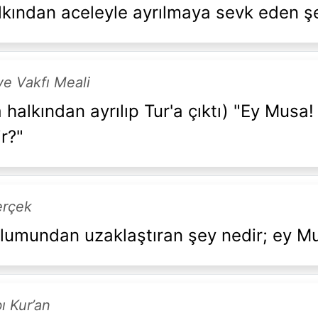
lkından aceleyle ayrılmaya sevk eden ş
e Vakfı Meali
alkından ayrılıp Tur'a çıktı) "Ey Musa!
r?"
erçek
plumundan uzaklaştıran şey nedir; ey M
ı Kur’an