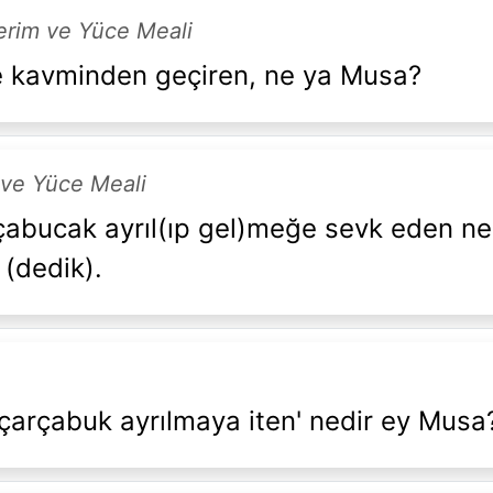
Kerim ve Yüce Meali
e kavminden geçiren, ne ya Musa?
 ve Yüce Meali
abucak ayrıl(ıp gel)meğe sevk eden ned
 (dedik).
çarçabuk ayrılmaya iten' nedir ey Musa