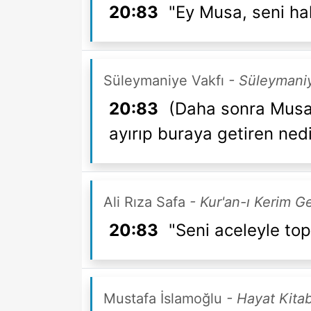
20:83
"Ey Musa, seni ha
Süleymaniye Vakfı
- Süleymaniy
20:83
(Daha sonra Musa h
ayırıp buraya getiren nedi
Ali Rıza Safa
- Kur'an-ı Kerim G
20:83
"Seni aceleyle to
Mustafa İslamoğlu
- Hayat Kitab