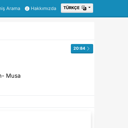
ТÜRKÇE
miş Arama
Hakkımızda
20:84
n-
Musa