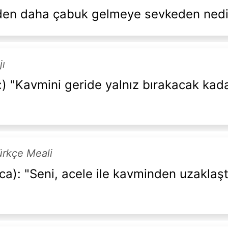
en daha çabuk gelmeye sevkeden nedi
jı
) "Kavmini geride yalnız bırakacak kadar
ürkçe Meali
ca): "Seni, acele ile kavminden uzaklaş