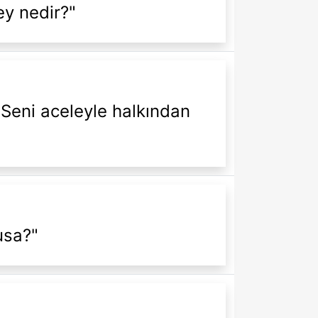
ey nedir?"
 Seni aceleyle halkından
usa?"