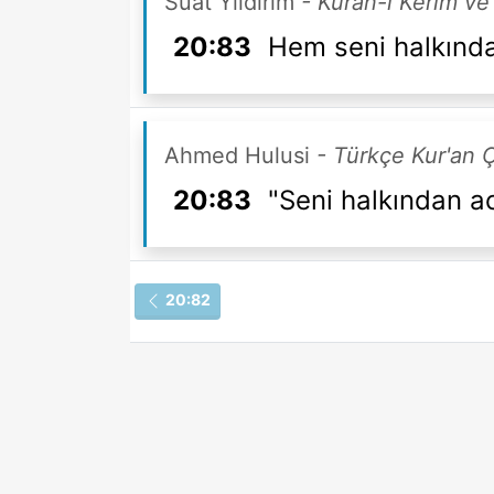
Suat Yıldırım
- Kuran-ı Kerim ve
20:83
Hem seni halkınd
Ahmed Hulusi
- Türkçe Kur'an
20:83
"Seni halkından ac
20:82