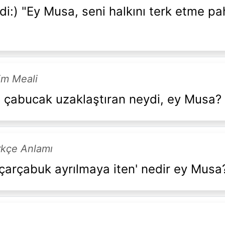
di:) "Ey Musa, seni halkını terk etme pa
rim Meali
 çabucak uzaklaştıran neydi, ey Musa?
rkçe Anlamı
çarçabuk ayrılmaya iten' nedir ey Musa