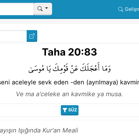
Geliş
Taha 20:83
وَمَا
أَعْجَلَكَ
عَنْ
قَوْمِكَ
يَا مُوسَىٰ
seni aceleyle sevk eden
-den (ayrılmaya)
kavmi
Ve ma a'celeke an kavmike ya musa.
SÜZ
layışın Işığında Kur'an Meali