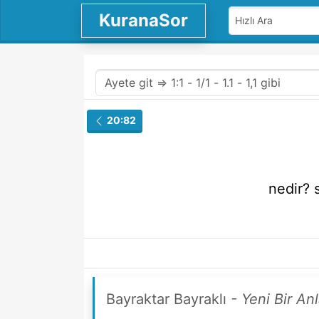
KuranaSor
20:82
nedir?
Bayraktar Bayraklı
- Yeni Bir An