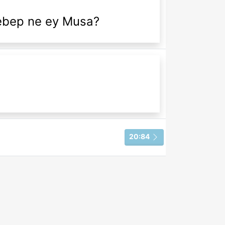
sebep ne ey Musa?
20:84