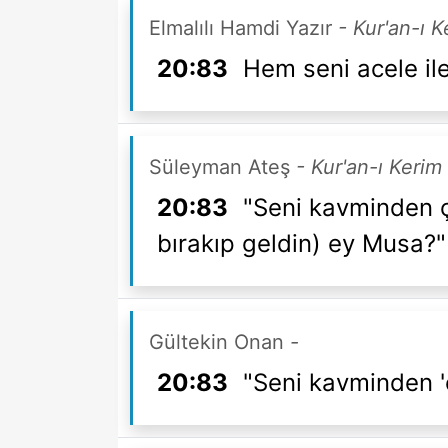
Elmalılı Hamdi Yazır
- Kur'an-ı 
20:83
Hem seni acele il
Süleyman Ateş
- Kur'an-ı Kerim
20:83
"Seni kavminden ç
bırakıp geldin) ey Musa?"
Gültekin Onan
-
20:83
"Seni kavminden '