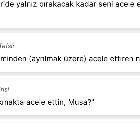
ride yalnız bırakacak kadar seni acele 
Tefsir
minden (ayrılmak üzere) acele ettiren ne
risi
akmakta acele ettin, Musa?"