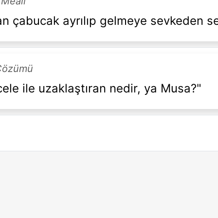
 Meali
an çabucak ayrılıp gelmeye sevkeden 
 Çözümü
ele ile uzaklaştıran nedir, ya Musa?"