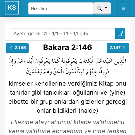
KS
Bakara 2:146
2:145
2:147
الَّذِينَ
اتَيْنَاهُمُ
الْكِتَابَ
يَعْرِفُونَهُ
كَمَا
يَعْرِفُونَ
أَبْنَاءَهُمْ
وَإِنَّ
فَرِيقًا
مِنْهُمْ
لَيَكْتُمُونَ
الْحَقَّ
وَهُمْ
يَعْلَمُونَ
kimseler
kendilerine verdiğimiz
Kitap
onu
tanırlar
gibi
tanıdıkları
oğullarını
ve (yine)
elbette
bir grup
onlardan
gizlerler
gerçeği
onlar
bildikleri (halde)
Ellezine ateynahumul kitabe ya'rifunehu
kema ya'rifune ebnaehum ve inne ferikan