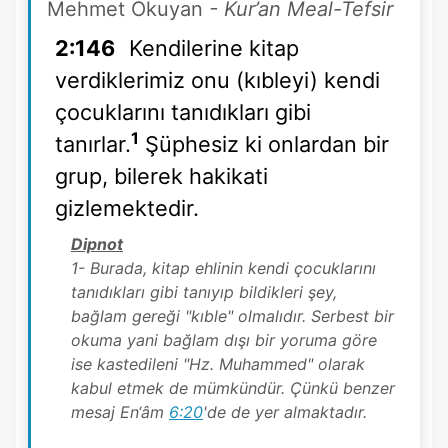
Mehmet Okuyan
- Kur’an Meal-Tefsir
2:146
Kendilerine kitap
verdiklerimiz onu (kıbleyi) kendi
çocuklarını tanıdıkları gibi
1
tanırlar.
Şüphesiz ki onlardan bir
grup, bilerek hakikati
gizlemektedir.
Dipnot
1- Burada, kitap ehlinin kendi çocuklarını
tanıdıkları gibi tanıyıp bildikleri şey,
bağlam gereği "kıble" olmalıdır. Serbest bir
okuma yani bağlam dışı bir yoruma göre
ise kastedileni "Hz. Muhammed" olarak
kabul etmek de mümkündür. Çünkü benzer
mesaj En‘âm
6:20
'de de yer almaktadır.