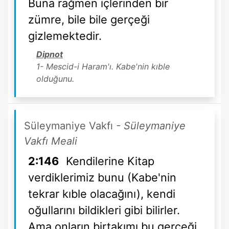
Buna rağmen içlerinden bir
zümre, bile bile gerçeği
gizlemektedir.
Dipnot
1- Mescid-i Haram'ı. Kabe'nin kıble
olduğunu.
Süleymaniye Vakfı
- Süleymaniye
Vakfı Meali
2:146
Kendilerine Kitap
verdiklerimiz bunu (Kabe'nin
tekrar kıble olacağını), kendi
oğullarını bildikleri gibi bilirler.
Ama onların birtakımı bu gerçeği