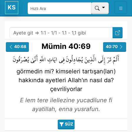
KS
Mümin 40:69
40:68
40:70
أَلَمْ
تَرَ
إِلَى
الَّذِينَ
يُجَادِلُونَ
فِي
ايَاتِ
اللَّهِ
أَنَّىٰ
يُصْرَفُونَ
görmedin mi?
kimseleri
tartışan(ları)
hakkında
ayetleri
Allah'ın
nasıl da?
çevriliyorlar
E lem tere ilellezine yucadilune fi
ayatillah, enna yusrafun.
SÜZ