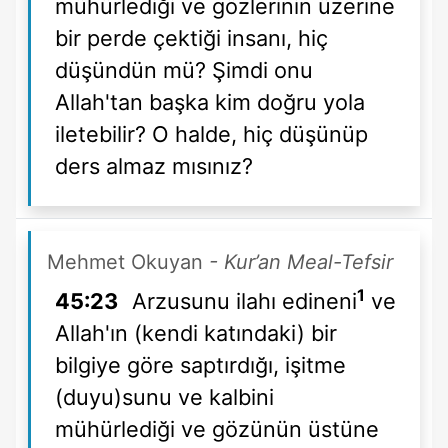
mühürlediği ve gözlerinin üzerine
bir perde çektiği insanı, hiç
düşündün mü? Şimdi onu
Allah'tan başka kim doğru yola
iletebilir? O halde, hiç düşünüp
ders almaz mısınız?
Mehmet Okuyan
- Kur’an Meal-Tefsir
1
45:23
Arzusunu ilahı edineni
ve
Allah'ın (kendi katındaki) bir
bilgiye göre saptırdığı, işitme
(duyu)sunu ve kalbini
mühürlediği ve gözünün üstüne