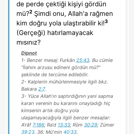
de perde çektiği kişiyi gördün
2
mü?
Şimdi onu, Allah'a rağmen
3
kim doğru yola ulaştırabilir ki!
(Gerçeği) hatırlamayacak
mısınız?
Dipnot
1- Benzer mesaj: Furkân
25:43
. Bu cümle
"İlahını arzusu edineni gördün mü?"
şeklinde de tercüme edilebilir.
2- Kalplerin mühürlenmesiyle ilgili bkz.
Bakara
2:7
.
3- Yüce Allah'ın saptırdığının yani sapma
kararı verenin bu kararını onayladığı hiç
kimsenin artık doğru yola
ulaşamayacağıyla ilgili benzer mesajlar:
A‘râf
7:186
; Ra‘d
13:33
; Rûm
30:29
; Zümer
39:23
, 36; Mü'min
40:33
.