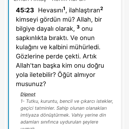
1
2
45:23
Hevasını
, ilahlaştıran
kimseyi gördün mü? Allah, bir
3
bilgiye dayalı olarak,
onu
sapkınlıkta bıraktı. Ve onun
kulağını ve kalbini mühürledi.
Gözlerine perde çekti. Artık
Allah'tan başka kim onu doğru
yola iletebilir? Öğüt almıyor
musunuz?
Dipnot
1- Tutku, kuruntu, bencil ve çıkarcı istekler,
geçici tatminler. Sahip olunan olanakları
imtiyaza dönüştürmek. Vahiy yerine din
adamları sınıfınca uydurulan şeylere
uymak.