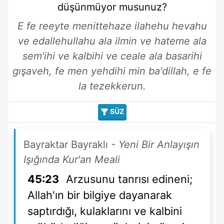
düşünmüyor musunuz?
E fe reeyte menittehaze ilahehu hevahu
ve edallehullahu ala ilmin ve hateme ala
sem'ihi ve kalbihi ve ceale ala basarihi
gışaveh, fe men yehdihi min ba'dillah, e fe
la tezekkerun.
SÜZ
Bayraktar Bayraklı
- Yeni Bir Anlayışın
Işığında Kur'an Meali
45:23
Arzusunu tanrısı edineni;
Allah'ın bir bilgiye dayanarak
saptırdığı, kulaklarını ve kalbini