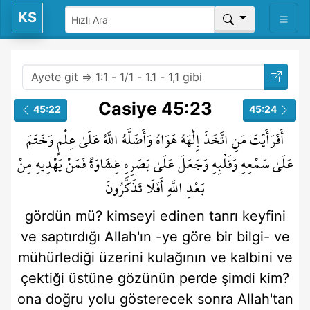
KS
Casiye 45:23
45:22
45:24
أَفَرَأَيْتَ
مَنِ
اتَّخَذَ
إِلَٰهَهُ
هَوَاهُ
وَأَضَلَّهُ
اللَّهُ
عَلَىٰ
عِلْمٍ
وَخَتَمَ
عَلَىٰ
سَمْعِهِ
وَقَلْبِهِ
وَجَعَلَ
عَلَىٰ
بَصَرِهِ
غِشَاوَةً
فَمَنْ
يَهْدِيهِ
مِنْ
بَعْدِ
اللَّهِ
أَفَلَا
تَذَكَّرُونَ
gördün mü?
kimseyi
edinen
tanrı
keyfini
ve saptırdığı
Allah'ın
-ye göre
bir bilgi-
ve
mühürlediği
üzerini
kulağının
ve kalbini
ve
çektiği
üstüne
gözünün
perde
şimdi kim?
ona doğru yolu gösterecek
sonra
Allah'tan