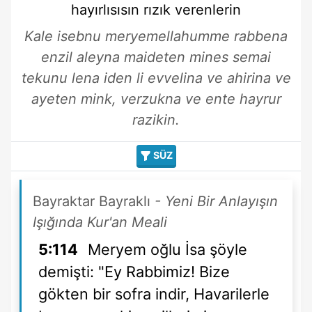
hayırlısısın
rızık verenlerin
Kale isebnu meryemellahumme rabbena
enzil aleyna maideten mines semai
tekunu lena iden li evvelina ve ahirina ve
ayeten mink, verzukna ve ente hayrur
razikin.
SÜZ
Bayraktar Bayraklı
- Yeni Bir Anlayışın
Işığında Kur'an Meali
5:114
Meryem oğlu İsa şöyle
demişti: "Ey Rabbimiz! Bize
gökten bir sofra indir, Havarilerle