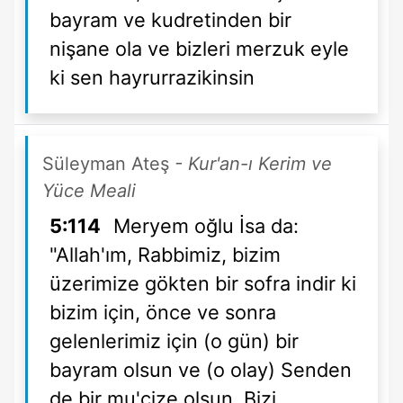
bayram ve kudretinden bir
nişane ola ve bizleri merzuk eyle
ki sen hayrurrazikinsin
Süleyman Ateş
- Kur'an-ı Kerim ve
Yüce Meali
5:114
Meryem oğlu İsa da:
"Allah'ım, Rabbimiz, bizim
üzerimize gökten bir sofra indir ki
bizim için, önce ve sonra
gelenlerimiz için (o gün) bir
bayram olsun ve (o olay) Senden
de bir mu'cize olsun. Bizi