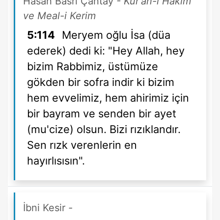
Hasan Basri Çantay
- Kur'an-ı Hakim
ve Meal-i Kerim
5:114
Meryem oğlu İsa (düa
ederek) dedi ki: "Hey Allah, hey
bizim Rabbimiz, üstümüze
gökden bir sofra indir ki bizim
hem evvelimiz, hem ahirimiz için
bir bayram ve senden bir ayet
(mu'cize) olsun. Bizi rızıklandır.
Sen rızk verenlerin en
hayırlısısın".
İbni Kesir
-