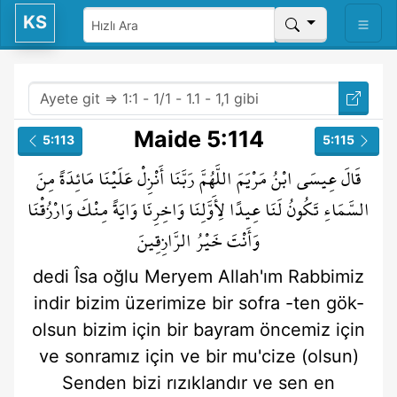
KS
Maide 5:114
5:113
5:115
قَالَ
عِيسَى
ابْنُ
مَرْيَمَ
اللَّهُمَّ
رَبَّنَا
أَنْزِلْ
عَلَيْنَا
مَائِدَةً
مِنَ
السَّمَاءِ
تَكُونُ
لَنَا
عِيدًا
لِأَوَّلِنَا
وَاخِرِنَا
وَايَةً
مِنْكَ
وَارْزُقْنَا
وَأَنْتَ
خَيْرُ
الرَّازِقِينَ
dedi
Îsa
oğlu
Meryem
Allah'ım
Rabbimiz
indir
bizim üzerimize
bir sofra
-ten
gök-
olsun
bizim için
bir bayram
öncemiz için
ve sonramız için
ve bir mu'cize (olsun)
Senden
bizi rızıklandır
ve sen
en