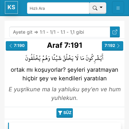
KS
Araf 7:191
7:190
7:192
أَيُشْرِكُونَ
مَا
لَا
يَخْلُقُ
شَيْئًا
وَهُمْ
يُخْلَقُونَ
ortak mı koşuyorlar?
şeyleri
yaratmayan
hiçbir şey
ve kendileri
yaratılan
E yuşrikune ma la yahluku şey'en ve hum
yuhlekun.
SÜZ