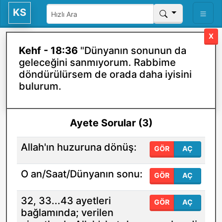
KS
X
Kehf - 18:36
"Dünyanın sonunun da
geleceğini sanmıyorum. Rabbime
döndürülürsem de orada daha iyisini
bulurum.
Ayete Sorular (3)
Allah'ın huzuruna dönüş:
GÖR
AÇ
O an/Saat/Dünyanın sonu:
GÖR
AÇ
32, 33...43 ayetleri
GÖR
AÇ
bağlamında; verilen