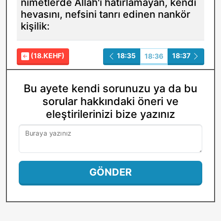
nimetlerde Allah'ı hatırlamayan, kendi
hevasını, nefsini tanrı edinen nankör
kişilik:
(18.KEHF)
18:35
18:37
18:36
Bu ayete kendi sorunuzu ya da bu
sorular hakkındaki öneri ve
eleştirilerinizi bize yazınız
Buraya yazınız
GÖNDER