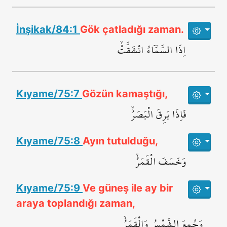
İnşikak/84:1
Gök çatladığı zaman.
اِذَا السَّمَٓاءُ انْشَقَّتْۙ
Kıyame/75:7
Gözün kamaştığı,
فَاِذَا بَرِقَ الْبَصَرُۙ
Kıyame/75:8
Ayın tutulduğu,
وَخَسَفَ الْقَمَرُۙ
Kıyame/75:9
Ve güneş ile ay bir
araya toplandığı zaman,
وَجُمِعَ الشَّمْسُ وَالْقَمَرُۙ