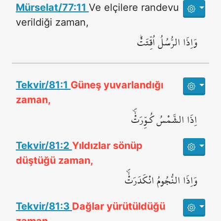
Mürselat/77:11
Ve elçilere randevu
verildiği zaman,
وَاِذَا الرُّسُلُ اُقِّتَتْۜ
Tekvir/81:1
Güneş yuvarlandığı
zaman,
اِذَا الشَّمْسُ كُـوِّرَتْۙۖ
Tekvir/81:2
Yıldızlar sönüp
düştüğü zaman,
وَاِذَا النُّجُومُ انْكَدَرَتْۙۖ
Tekvir/81:3
Dağlar yürütüldüğü