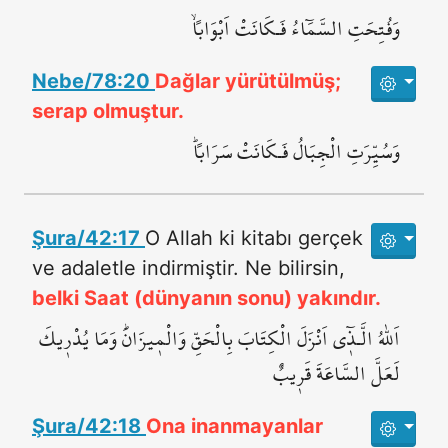
وَفُتِحَتِ السَّمَٓاءُ فَـكَانَتْ اَبْوَاباًۙ
Nebe/78:20
Dağlar yürütülmüş;
serap olmuştur.
وَسُيِّرَتِ الْجِبَالُ فَـكَانَتْ سَرَاباًۜ
Şura/42:17
O Allah ki kitabı gerçek
ve adaletle indirmiştir. Ne bilirsin,
belki Saat (dünyanın sonu) yakındır.
اَللّٰهُ الَّـذ۪ٓي اَنْزَلَ الْكِتَابَ بِالْحَقِّ وَالْم۪يزَانَۜ وَمَا يُدْر۪يكَ
لَعَلَّ السَّاعَةَ قَر۪يبٌ
Şura/42:18
Ona inanmayanlar