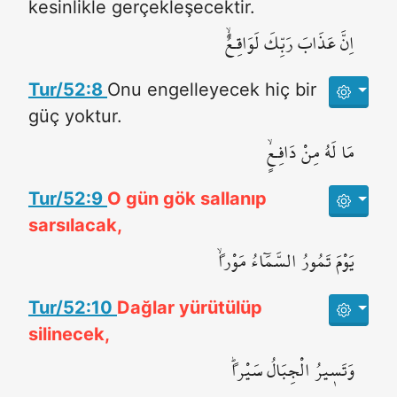
kesinlikle gerçekleşecektir.
اِنَّ عَذَابَ رَبِّكَ لَوَاقِـعٌۙ
Tur/52:8
Onu engelleyecek hiç bir
güç yoktur.
مَا لَهُ مِنْ دَافِـعٍۙ
Tur/52:9
O gün gök sallanıp
sarsılacak,
يَوْمَ تَمُورُ السَّمَٓاءُ مَوْراًۙ
Tur/52:10
Dağlar yürütülüp
silinecek,
وَتَس۪يرُ الْجِبَالُ سَيْراًۜ