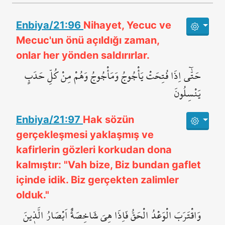
Enbiya/21:96
Nihayet, Yecuc ve
Mecuc'un önü açıldığı zaman,
onlar her yönden saldırırlar.
حَتّٰٓى اِذَا فُتِحَتْ يَأْجُوجُ وَمَأْجُوجُ وَهُمْ مِنْ كُلِّ حَدَبٍ
يَنْسِلُونَ
Enbiya/21:97
Hak sözün
gerçekleşmesi yaklaşmış ve
kafirlerin gözleri korkudan dona
kalmıştır: "Vah bize, Biz bundan gaflet
içinde idik. Biz gerçekten zalimler
olduk."
وَاقْتَرَبَ الْوَعْدُ الْحَقُّ فَاِذَا هِيَ شَاخِصَةٌ اَبْصَارُ الَّذ۪ينَ