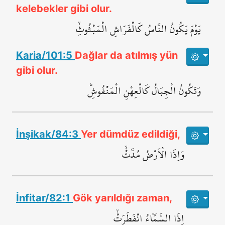
kelebekler gibi olur.
يَوْمَ يَكُونُ النَّاسُ كَالْفَرَاشِ الْمَبْثُوثِۙ
Karia/101:5
Dağlar da atılmış yün
gibi olur.
وَتَكُونُ الْجِبَالُ كَالْعِهْنِ الْمَنْفُوشِۜ
İnşikak/84:3
Yer dümdüz edildiği,
وَاِذَا الْاَرْضُ مُدَّتْۙ
İnfitar/82:1
Gök yarıldığı zaman,
اِذَا السَّمَٓاءُ انْفَطَرَتْۙ