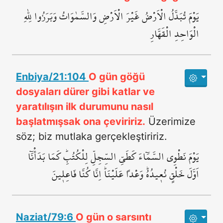
يَوْمَ تُبَدَّلُ الْاَرْضُ غَيْرَ الْاَرْضِ وَالسَّمٰوَاتُ وَبَرَزُوا لِلّٰهِ
الْوَاحِدِ الْقَهَّارِ
Enbiya/21:104
O gün göğü
dosyaları dürer gibi katlar ve
yaratılışın ilk durumunu nasıl
başlatmışsak ona çeviririz.
Üzerimize
söz; biz mutlaka gerçekleştiririz.
يَوْمَ نَطْوِي السَّمَٓاءَ كَطَيِّ السِّجِلِّ لِلْكُتُبِۜ كَمَا بَدَأْنَٓا
اَوَّلَ خَلْقٍ نُع۪يدُهُۜ وَعْداً عَلَيْنَاۜ اِنَّا كُنَّا فَاعِل۪ينَ
Naziat/79:6
O gün o sarsıntı