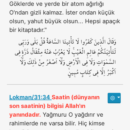
Göklerde ve yerde bir atom ağırlığı
O'ndan gizli kalmaz. İster ondan küçük
olsun, yahut büyük olsun... Hepsi apaçık
bir kitaptadır."
وَقَالَ الَّذ۪ينَ كَفَرُوا لَا تَأْت۪ينَا السَّاعَةُۜ قُلْ بَلٰى وَرَبّ۪ي
لَتَأْتِيَنَّكُمْ عَالِمِ الْغَيْبِۚ لَا يَعْزُبُ عَنْهُ مِثْقَالُ ذَرَّةٍ فِي
السَّمٰوَاتِ وَلَا فِي الْاَرْضِ وَلَٓا اَصْغَرُ مِنْ ذٰلِكَ وَلَٓا
اَكْبَرُ اِلَّا ف۪ي كِتَابٍ مُب۪ينٍۙ
Lokman/31:34
Saatin (dünyanın
son saatinin) bilgisi Allah'ın
yanındadır.
Yağmuru O yağdırır ve
rahimlerde ne varsa bilir. Hiç kimse