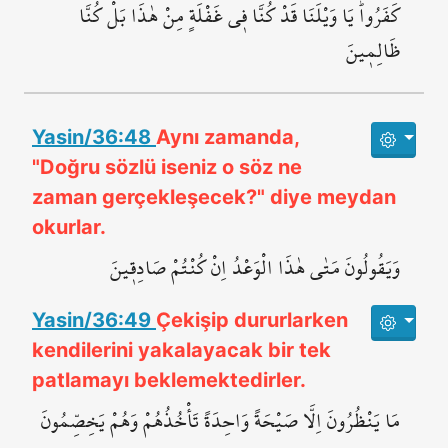
كَفَرُواۜ يَا وَيْلَنَا قَدْ كُنَّا ف۪ي غَفْلَةٍ مِنْ هٰذَا بَلْ كُنَّا
ظَالِم۪ينَ
Yasin/36:48
Aynı zamanda,
"Doğru sözlü iseniz o söz ne
zaman gerçekleşecek?" diye meydan
okurlar.
وَيَقُولُونَ مَتٰى هٰذَا الْوَعْدُ اِنْ كُنْتُمْ صَادِق۪ينَ
Yasin/36:49
Çekişip dururlarken
kendilerini yakalayacak bir tek
patlamayı beklemektedirler.
مَا يَنْظُرُونَ اِلَّا صَيْحَةً وَاحِدَةً تَأْخُذُهُمْ وَهُمْ يَخِصِّمُونَ