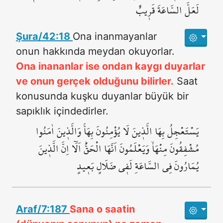
لَعَلَّ السَّاعَةَ قَر۪يبٌ
Şura/42:18
Ona inanmayanlar
onun hakkında meydan okuyorlar.
Ona inananlar ise ondan kaygı duyarlar
ve onun gerçek olduğunu bilirler.
Saat
konusunda kuşku duyanlar büyük bir
sapıklık içindedirler.
يَسْتَعْجِلُ بِهَا الَّذ۪ينَ لَا يُؤْمِنُونَ بِهَاۚ وَالَّذ۪ينَ اٰمَنُوا
مُشْفِقُونَ مِنْهَاۙ وَيَعْلَمُونَ اَنَّهَا الْحَقُّۜ اَلَٓا اِنَّ الَّذ۪ينَ
يُمَارُونَ فِي السَّاعَةِ لَف۪ي ضَلَالٍ بَع۪يدٍ
Araf/7:187
Sana o saatin