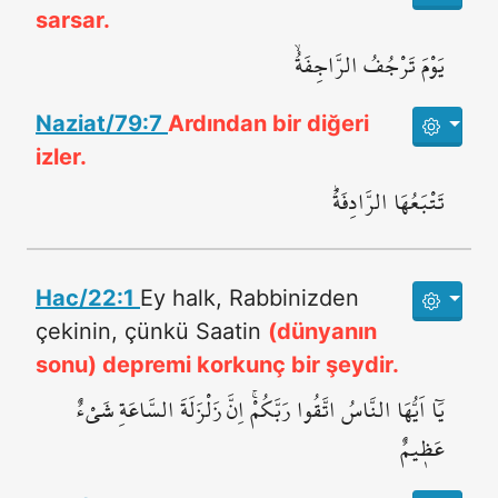
sarsar.
يَوْمَ تَرْجُفُ الرَّاجِفَةُۙ
Naziat/79:7
Ardından bir diğeri
izler.
تَتْبَعُهَا الرَّادِفَةُۜ
Hac/22:1
Ey halk, Rabbinizden
çekinin, çünkü Saatin
(dünyanın
sonu) depremi korkunç bir şeydir.
يَٓا اَيُّهَا النَّاسُ اتَّقُوا رَبَّكُمْۚ اِنَّ زَلْزَلَةَ السَّاعَةِ شَيْءٌ
عَظ۪يمٌ