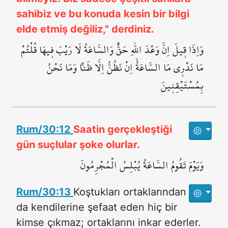
sahibiz ve bu konuda kesin bir bilgi
elde etmiş değiliz," derdiniz.
وَاِذَا ق۪يلَ اِنَّ وَعْدَ اللّٰهِ حَقٌّ وَالسَّاعَةُ لَا رَيْبَ ف۪يهَا قُلْتُمْ
مَا نَدْر۪ي مَا السَّاعَةُۙ اِنْ نَظُنُّ اِلَّا ظَناًّ وَمَا نَحْنُ
بِمُسْتَيْقِن۪ينَ
Rum/30:12
Saatin gerçekleştiği
gün suçlular şoke olurlar.
وَيَوْمَ تَقُومُ السَّاعَةُ يُبْلِسُ الْمُجْرِمُونَ
Rum/30:13
Koştukları ortaklarından
da kendilerine şefaat eden hiç bir
kimse çıkmaz; ortaklarını inkar ederler.