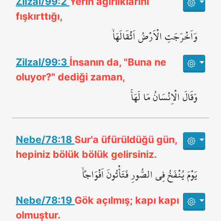
Zilzal/99:2
Yerin ağırlıklarını
fışkırttığı,
وَاَخْرَجَتِ الْاَرْضُ اَثْقَالَهَاۙ
Zilzal/99:3
İnsanın da, "Buna ne
oluyor?" dediği zaman,
وَقَالَ الْاِنْسَانُ مَا لَهَاۚ
Nebe/78:18
Sur'a üfürüldüğü gün,
hepiniz bölük bölük gelirsiniz.
يَوْمَ يُنْفَخُ فِي الصُّورِ فَتَأْتُونَ اَفْوَاجاًۙ
Nebe/78:19
Gök açılmış; kapı kapı
olmuştur.