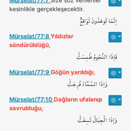
Mürselat/77:7
Size söz verilenler
kesinlikle gerçekleşecektir.
اِنَّمَا تُوعَدُونَ لَوَاقِعٌۜ
Mürselat/77:8
Yıldızlar
söndürüldüğü,
فَاِذَا النُّجُومُ طُمِسَتْۙ
Mürselat/77:9
Göğün yarıldığı,
وَاِذَا السَّمَٓاءُ فُرِجَتْۙ
Mürselat/77:10
Dağların ufalanıp
savrulduğu,
وَاِذَا الْجِبَالُ نُسِفَتْۙ