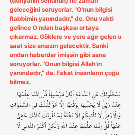
(dünyanın sonunun) ne zaman
geleceğini soruyorlar. "O'nun bilgisi
Rabbimin yanındadır," de. Onu vakti
gelince O'ndan başkası ortaya
çıkarmaz. Göklere ve yere ağır gelen o
saat size ansızın gelecektir. Sanki
ondan haberdar imişsin gibi sana
soruyorlar. "Onun bilgisi Allah'ın
yanındadır," de. Fakat insanların çoğu
bilmez.
يَسْـَٔلُونَكَ عَنِ السَّاعَةِ اَيَّانَ مُرْسٰيهَاۜ قُلْ اِنَّمَا عِلْمُهَا
عِنْدَ رَبّ۪يۚ لَا يُجَلّ۪يهَا لِوَقْتِهَٓا اِلَّا هُوَۜ ثَقُلَتْ فِي السَّمٰوَاتِ
وَالْاَرْضِۜ لَا تَأْت۪يكُمْ اِلَّا بَغْتَةًۜ يَسْـَٔلُونَكَ كَاَنَّكَ حَفِيٌّ
عَنْهَاۜ قُلْ اِنَّمَا عِلْمُهَا عِنْدَ اللّٰهِ وَلٰكِنَّ اَكْثَرَ النَّاسِ لَا