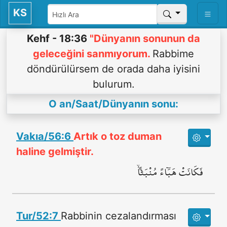
KS
Kehf - 18:36
"Dünyanın sonunun da
geleceğini sanmıyorum.
Rabbime
döndürülürsem de orada daha iyisini
bulurum.
O an/Saat/Dünyanın sonu:
Vakıa/56:6
Artık o toz duman
haline gelmiştir.
فَكَانَتْ هَبَٓاءً مُنْبَثاًّۙ
Tur/52:7
Rabbinin cezalandırması