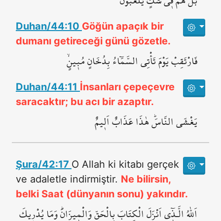
بَلْ هُمْ ف۪ي شَكٍّ يَلْعَبُونَ
Duhan/44:10
Göğün apaçık bir
dumanı getireceği günü gözetle.
فَارْتَقِبْ يَوْمَ تَأْتِي السَّمَٓاءُ بِدُخَانٍ مُب۪ينٍۙ
Duhan/44:11
İnsanları çepeçevre
saracaktır; bu acı bir azaptır.
يَغْشَى النَّاسَۜ هٰذَا عَذَابٌ اَل۪يمٌ
Şura/42:17
O Allah ki kitabı gerçek
ve adaletle indirmiştir.
Ne bilirsin,
belki Saat (dünyanın sonu) yakındır.
اَللّٰهُ الَّـذ۪ٓي اَنْزَلَ الْكِتَابَ بِالْحَقِّ وَالْم۪يزَانَۜ وَمَا يُدْر۪يكَ