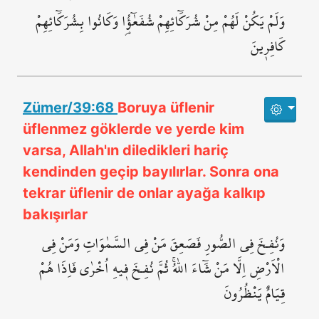
وَلَمْ يَكُنْ لَهُمْ مِنْ شُرَكَٓائِهِمْ شُفَعٰٓؤُ۬ا وَكَانُوا بِشُرَكَٓائِهِمْ
كَافِر۪ينَ
Zümer/39:68
Boruya üflenir
üflenmez göklerde ve yerde kim
varsa, Allah'ın diledikleri hariç
kendinden geçip bayılırlar. Sonra ona
tekrar üflenir de onlar ayağa kalkıp
bakışırlar
وَنُفِـخَ فِي الصُّورِ فَصَعِقَ مَنْ فِي السَّمٰوَاتِ وَمَنْ فِي
الْاَرْضِ اِلَّا مَنْ شَٓاءَ اللّٰهُۚ ثُمَّ نُفِـخَ ف۪يهِ اُخْرٰى فَاِذَا هُمْ
قِيَامٌ يَنْظُرُونَ