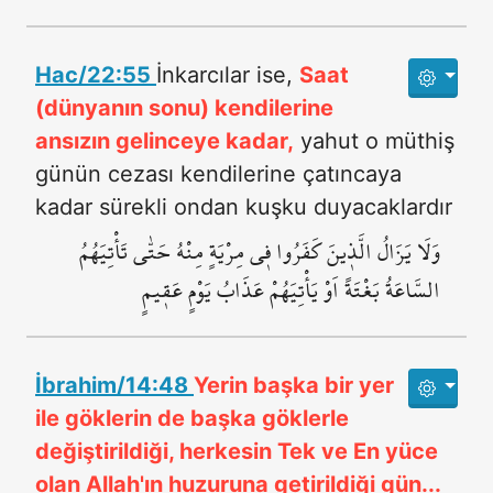
Hac/22:55
İnkarcılar ise,
Saat
(dünyanın sonu) kendilerine
ansızın gelinceye kadar,
yahut o müthiş
günün cezası kendilerine çatıncaya
kadar sürekli ondan kuşku duyacaklardır
وَلَا يَزَالُ الَّذ۪ينَ كَفَرُوا ف۪ي مِرْيَةٍ مِنْهُ حَتّٰى تَأْتِيَهُمُ
السَّاعَةُ بَغْتَةً اَوْ يَأْتِيَهُمْ عَذَابُ يَوْمٍ عَق۪يمٍ
İbrahim/14:48
Yerin başka bir yer
ile göklerin de başka göklerle
değiştirildiği, herkesin Tek ve En yüce
olan Allah'ın huzuruna getirildiği gün...