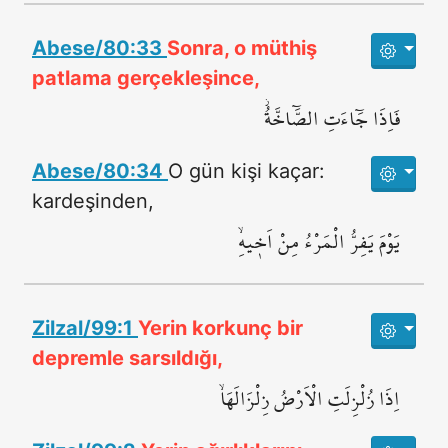
Abese/80:33
Sonra, o müthiş
patlama gerçekleşince,
فَاِذَا جَٓاءَتِ الصَّٓاخَّةُۘ
Abese/80:34
O gün kişi kaçar:
kardeşinden,
يَوْمَ يَفِرُّ الْمَرْءُ مِنْ اَخ۪يهِۙ
Zilzal/99:1
Yerin korkunç bir
depremle sarsıldığı,
اِذَا زُلْزِلَتِ الْاَرْضُ زِلْزَالَهَاۙ