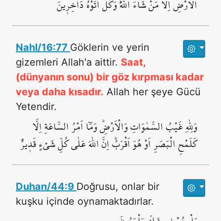
الْاَرْضِ اِلَّا مَنْ شَٓاءَ اللّٰهُۜ وَكُلٌّ اَتَوْهُ دَاخِر۪ينَ
Nahl/16:77
Göklerin ve yerin
gizemleri Allah'a aittir.
Saat,
(dünyanın sonu) bir göz kırpması kadar
veya daha kısadır.
Allah her şeye Gücü
Yetendir.
وَلِلّٰهِ غَيْبُ السَّمٰوَاتِ وَالْاَرْضِۜ وَمَٓا اَمْرُ السَّاعَةِ اِلَّا
كَلَمْحِ الْبَصَرِ اَوْ هُوَ اَقْرَبُۜ اِنَّ اللّٰهَ عَلٰى كُلِّ شَيْءٍ قَد۪يرٌ
Duhan/44:9
Doğrusu, onlar bir
kuşku içinde oynamaktadırlar.