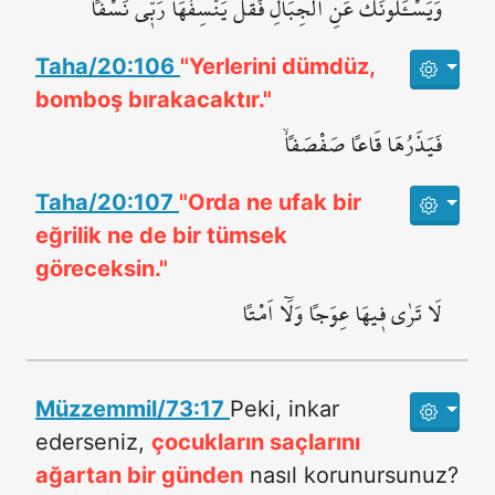
وَيَسْـَٔلُونَكَ عَنِ الْجِبَالِ فَقُلْ يَنْسِفُهَا رَبّ۪ي نَسْفاًۙ
Taha/20:106
"Yerlerini dümdüz,
bomboş bırakacaktır."
فَيَذَرُهَا قَاعاً صَفْصَفاًۙ
Taha/20:107
"Orda ne ufak bir
eğrilik ne de bir tümsek
göreceksin."
لَا تَرٰى ف۪يهَا عِوَجاً وَلَٓا اَمْتاً
Müzzemmil/73:17
Peki, inkar
ederseniz,
çocukların saçlarını
ağartan bir günden
nasıl korunursunuz?