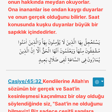
onun hakkında meydan okuyorlar.
Ona inananlar ise ondan kaygı duyarlar
ve onun gerçek olduğunu bilirler. Saat
konusunda kuşku duyanlar büyük bir
sapıklık içindedirler.
يَسْتَعْجِلُ بِهَا الَّذ۪ينَ لَا يُؤْمِنُونَ بِهَاۚ وَالَّذ۪ينَ اٰمَنُوا
مُشْفِقُونَ مِنْهَاۙ وَيَعْلَمُونَ اَنَّهَا الْحَقُّۜ اَلَٓا اِنَّ الَّذ۪ينَ
يُمَارُونَ فِي السَّاعَةِ لَف۪ي ضَلَالٍ بَع۪يدٍ
Casiye/45:32
Kendilerine Allah'ın
sözünün bir gerçek ve Saat'in
kesinleşmesi kaçınılmaz bir olay olduğu
söylendiğinde siz, "Saat'in ne olduğunu
bilmeyiz! Biz sadece çeşitli sanılara