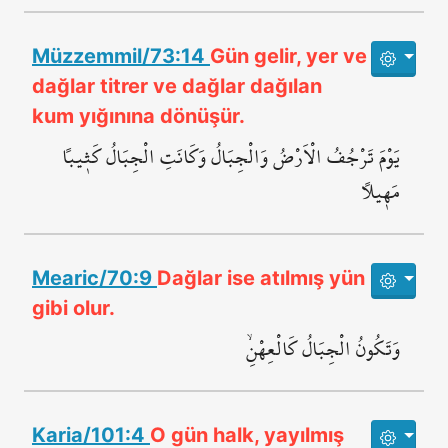
Müzzemmil/73:14
Gün gelir, yer ve
dağlar titrer ve dağlar dağılan
kum yığınına dönüşür.
يَوْمَ تَرْجُفُ الْاَرْضُ وَالْجِبَالُ وَكَانَتِ الْجِبَالُ كَث۪يباً
مَه۪يلاً
Mearic/70:9
Dağlar ise atılmış yün
gibi olur.
وَتَكُونُ الْجِبَالُ كَالْعِهْنِۙ
Karia/101:4
O gün halk, yayılmış