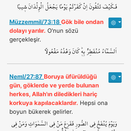
فَـكَيْفَ تَتَّقُونَ اِنْ كَفَرْتُمْ يَوْماً يَجْعَلُ الْوِلْدَانَ ش۪يباًۗ
Müzzemmil/73:18
Gök bile ondan
dolayı yarılır.
O'nun sözü
gerçekleşir.
اَلسَّمَٓاءُ مُنْفَطِرٌ بِه۪ۜ كَانَ وَعْدُهُ مَفْعُولاً
Neml/27:87
Boruya üfürüldüğü
gün, göklerde ve yerde bulunan
herkes, Allah'ın diledikleri hariç
korkuya kapılacaklardır.
Hepsi ona
boyun bükerek gelirler.
وَيَوْمَ يُنْفَخُ فِي الصُّورِ فَفَزِعَ مَنْ فِي السَّمٰوَاتِ وَمَنْ فِي