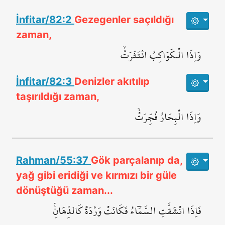
İnfitar/82:2
Gezegenler saçıldığı
zaman,
وَاِذَا الْـكَوَاكِبُ انْتَثَرَتْۙ
İnfitar/82:3
Denizler akıtılıp
taşırıldığı zaman,
وَاِذَا الْبِحَارُ فُجِّرَتْۙ
Rahman/55:37
Gök parçalanıp da,
yağ gibi eridiği ve kırmızı bir güle
dönüştüğü zaman...
فَاِذَا انْشَقَّتِ السَّمَٓاءُ فَكَانَتْ وَرْدَةً كَالدِّهَانِۚ