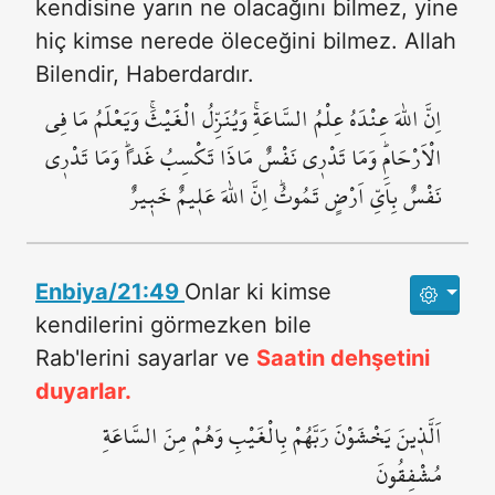
kendisine yarın ne olacağını bilmez, yine
hiç kimse nerede öleceğini bilmez. Allah
Bilendir, Haberdardır.
اِنَّ اللّٰهَ عِنْدَهُ عِلْمُ السَّاعَةِۚ وَيُنَزِّلُ الْغَيْثَۚ وَيَعْلَمُ مَا فِي
الْاَرْحَامِۜ وَمَا تَدْر۪ي نَفْسٌ مَاذَا تَكْسِبُ غَداًۜ وَمَا تَدْر۪ي
نَفْسٌ بِاَيِّ اَرْضٍ تَمُوتُۜ اِنَّ اللّٰهَ عَل۪يمٌ خَب۪يرٌ
Enbiya/21:49
Onlar ki kimse
kendilerini görmezken bile
Rab'lerini sayarlar ve
Saatin dehşetini
duyarlar.
اَلَّذ۪ينَ يَخْشَوْنَ رَبَّهُمْ بِالْغَيْبِ وَهُمْ مِنَ السَّاعَةِ
مُشْفِقُونَ