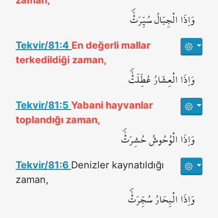
zaman,
وَاِذَا الْجِبَالُ سُيِّرَتْۙۖ
Tekvir/81:4
En değerli mallar
terkedildiği zaman,
وَاِذَا الْعِشَارُ عُطِّلَتْۙۖ
Tekvir/81:5
Yabani hayvanlar
toplandığı zaman,
وَاِذَا الْوُحُوشُ حُشِرَتْۙۖ
Tekvir/81:6
Denizler kaynatıldığı
zaman,
وَاِذَا الْبِحَارُ سُجِّرَتْۙۖ