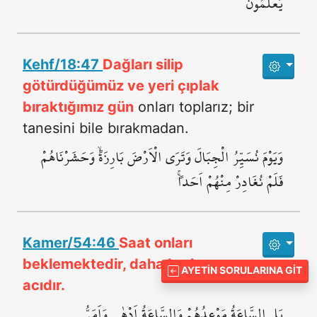
يَعْلَمُونَ
Kehf/18:47
Dağları silip
götürdüğümüz ve yeri çıplak
bıraktığımız gün
onları toplarız; bir
tanesini bile bırakmadan.
وَيَوْمَ نُسَيِّرُ الْجِبَالَ وَتَرَى الْاَرْضَ بَارِزَةًۙ وَحَشَرْنَاهُمْ
فَلَمْ نُغَادِرْ مِنْهُمْ اَحَداًۚ
Kamer/54:46
Saat onları
beklemektedir, daha korkunç ve
AYETIN SORULARINA GIT
acıdır.
بَلِ السَّاعَةُ مَوْعِدُهُمْ وَالسَّاعَةُ اَدْهٰى وَاَمَرُّ