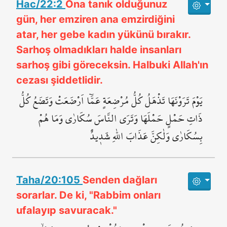
Hac/22:2
Ona tanık olduğunuz
gün, her emziren ana emzirdiğini
atar, her gebe kadın yükünü bırakır.
Sarhoş olmadıkları halde insanları
sarhoş gibi göreceksin. Halbuki Allah'ın
cezası şiddetlidir.
يَوْمَ تَرَوْنَهَا تَذْهَلُ كُلُّ مُرْضِعَةٍ عَمَّٓا اَرْضَعَتْ وَتَضَعُ كُلُّ
ذَاتِ حَمْلٍ حَمْلَهَا وَتَرَى النَّاسَ سُكَارٰى وَمَا هُمْ
بِسُكَارٰى وَلٰكِنَّ عَذَابَ اللّٰهِ شَد۪يدٌ
Taha/20:105
Senden dağları
sorarlar. De ki, "Rabbim onları
ufalayıp savuracak."