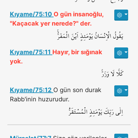
Kıyame/75:10
O gün insanoğlu,
"Kaçacak yer nerede?" der.
يَقُولُ الْاِنْسَانُ يَوْمَئِذٍ اَيْنَ الْمَفَرُّۚ
Kıyame/75:11
Hayır, bir sığınak
yok.
كَلَّا لَا وَزَرَۚ
Kıyame/75:12
O gün son durak
Rabb'inin huzurudur.
اِلٰى رَبِّكَ يَوْمَئِذٍۨ الْمُسْتَقَرُّۜ