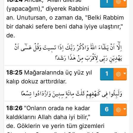
1
(yapacağım)," diyerek Rabbini
an. Unutursan, o zaman da, "Belki Rabbim
bir dahaki sefere beni daha iyiye ulaştırır,"
de.
اِلَّٓا اَنْ يَشَٓاءَ اللّٰهُۘ وَاذْكُرْ رَبَّكَ اِذَا نَس۪يتَ وَقُلْ عَسٰٓى اَنْ
يَهْدِيَنِ رَبّ۪ي لِاَقْرَبَ مِنْ هٰذَا رَشَداً
18:25
Mağaralarında üç yüz yıl
1
kalıp dokuz arttırdılar.
وَلَبِثُوا ف۪ي كَـهْفِهِمْ ثَلٰثَ مِائَةٍ سِن۪ينَ وَازْدَادُوا تِسْعاً
18:26
"Onların orada ne kadar
6
kaldıklarını Allah daha iyi bilir,"
de. Göklerin ve yerin tüm gizemleri