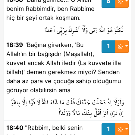
6
benim Rabbimdir, ben Rabbime
hiç bir şeyi ortak koşmam.
لٰكِنَّا۬ هُوَ اللّٰهُ رَبّ۪ي وَلَٓا اُشْرِكُ بِرَبّ۪ٓي اَحَداً
18:39
"Bağına girerken, 'Bu
1
Allah'ın bir bağışıdır (Maşallah),
kuvvet ancak Allah iledir (La kuvvete illa
billah)' demen gerekmez miydi? Senden
daha az para ve çocuğa sahip olduğumu
görüyor olabilirsin ama
وَلَوْلَٓا اِذْ دَخَلْتَ جَنَّتَكَ قُلْتَ مَا شَٓاءَ اللّٰهُۙ لَا قُوَّةَ اِلَّا بِاللّٰهِۚ
اِنْ تَرَنِ اَنَا۬ اَقَلَّ مِنْكَ مَالاً وَوَلَداًۚ
18:40
"Rabbim, belki senin
1