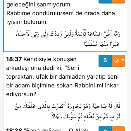
geleceğini sanmıyorum.
Rabbime döndürülürsem de orada daha
iyisini bulurum.
وَمَٓا اَظُنُّ السَّاعَةَ قَٓائِمَةًۙ وَلَئِنْ رُدِدْتُ اِلٰى رَبّ۪ي لَاَجِدَنَّ
خَيْراً مِنْهَا مُنْقَلَباً
18:37
Kendisiyle konuşan
5
arkadaşı ona dedi ki: "Seni
topraktan, ufak bir damladan yaratıp seni
bir adam biçimine sokan Rabbini mi inkar
ediyorsun?
قَالَ لَهُ صَاحِبُهُ وَهُوَ يُحَاوِرُهُٓ اَكَفَرْتَ بِالَّذ۪ي خَلَقَكَ مِنْ
تُرَابٍ ثُمَّ مِنْ نُطْفَةٍ ثُمَّ سَوّٰيكَ رَجُلاًۜ
18:38
"Bana gelince... O Allah