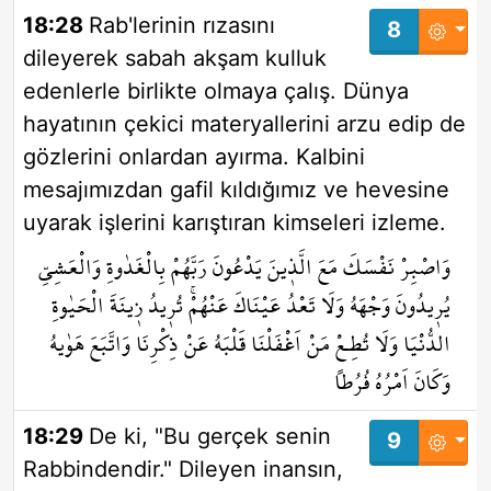
18:28
Rab'lerinin rızasını
8
dileyerek sabah akşam kulluk
edenlerle birlikte olmaya çalış. Dünya
hayatının çekici materyallerini arzu edip de
gözlerini onlardan ayırma. Kalbini
mesajımızdan gafil kıldığımız ve hevesine
uyarak işlerini karıştıran kimseleri izleme.
وَاصْبِرْ نَفْسَكَ مَعَ الَّذ۪ينَ يَدْعُونَ رَبَّهُمْ بِالْغَدٰوةِ وَالْعَشِيِّ
يُر۪يدُونَ وَجْهَهُ وَلَا تَعْدُ عَيْنَاكَ عَنْهُمْۚ تُر۪يدُ ز۪ينَةَ الْحَيٰوةِ
الدُّنْيَا وَلَا تُطِـعْ مَنْ اَغْفَلْنَا قَلْبَهُ عَنْ ذِكْرِنَا وَاتَّبَعَ هَوٰيهُ
وَكَانَ اَمْرُهُ فُرُطاً
18:29
De ki, "Bu gerçek senin
9
Rabbindendir." Dileyen inansın,