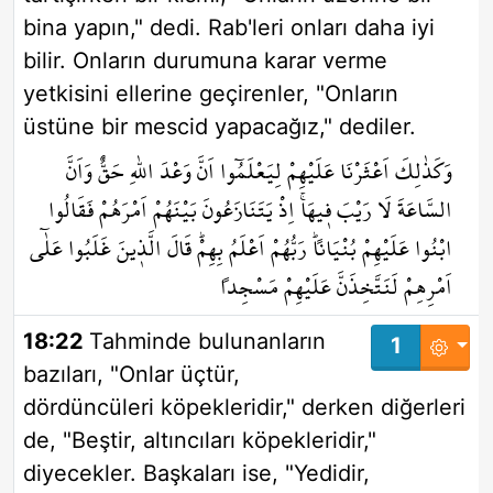
bina yapın," dedi. Rab'leri onları daha iyi
bilir. Onların durumuna karar verme
yetkisini ellerine geçirenler, "Onların
üstüne bir mescid yapacağız," dediler.
وَكَذٰلِكَ اَعْثَرْنَا عَلَيْهِمْ لِيَعْلَمُٓوا اَنَّ وَعْدَ اللّٰهِ حَقٌّ وَاَنَّ
السَّاعَةَ لَا رَيْبَ ف۪يهَاۚ اِذْ يَتَنَازَعُونَ بَيْنَهُمْ اَمْرَهُمْ فَقَالُوا
ابْنُوا عَلَيْهِمْ بُنْيَاناًۜ رَبُّهُمْ اَعْلَمُ بِهِمْۜ قَالَ الَّذ۪ينَ غَلَبُوا عَلٰٓى
اَمْرِهِمْ لَنَتَّخِذَنَّ عَلَيْهِمْ مَسْجِداً
18:22
Tahminde bulunanların
1
bazıları, "Onlar üçtür,
dördüncüleri köpekleridir," derken diğerleri
de, "Beştir, altıncıları köpekleridir,"
diyecekler. Başkaları ise, "Yedidir,