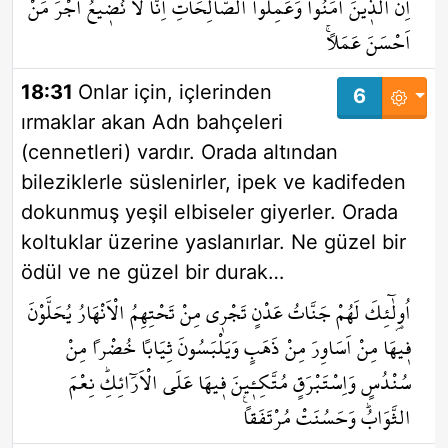
اِنَّ الَّذ۪ينَ اٰمَنُوا وَعَمِلُوا الصَّالِحَاتِ اِنَّا لَا نُض۪يعُ اَجْرَ مَنْ
اَحْسَنَ عَمَلاًۚ
18:31
Onlar için, içlerinden
6
ırmaklar akan Adn bahçeleri
(cennetleri) vardır. Orada altından
bileziklerle süslenirler, ipek ve kadifeden
dokunmuş yeşil elbiseler giyerler. Orada
koltuklar üzerine yaslanırlar. Ne güzel bir
ödül ve ne güzel bir durak…
اُو۬لٰٓئِكَ لَهُمْ جَنَّاتُ عَدْنٍ تَجْر۪ي مِنْ تَحْتِهِمُ الْاَنْهَارُ يُحَلَّوْنَ
ف۪يهَا مِنْ اَسَاوِرَ مِنْ ذَهَبٍ وَيَلْبَسُونَ ثِيَاباً خُضْراً مِنْ
سُنْدُسٍ وَاِسْتَبْرَقٍ مُتَّكِـ۪ٔينَ ف۪يهَا عَلَى الْاَرَٓائِكِۜ نِعْمَ
الثَّوَابُۜ وَحَسُنَتْ مُرْتَفَقاً۟