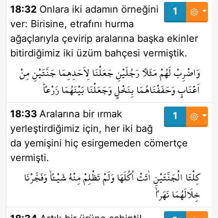
18:32
Onlara iki adamın örneğini
1
ver: Birisine, etrafını hurma
ağaçlarıyla çevirip aralarına başka ekinler
bitirdiğimiz iki üzüm bahçesi vermiştik.
وَاضْرِبْ لَهُمْ مَثَلاً رَجُلَيْنِ جَعَلْنَا لِاَحَدِهِمَا جَنَّتَيْنِ مِنْ
اَعْنَابٍ وَحَفَفْنَاهُمَا بِنَخْلٍ وَجَعَلْنَا بَيْنَهُمَا زَرْعاًۜ
18:33
Aralarına bir ırmak
1
yerleştirdiğimiz için, her iki bağ
da yemişini hiç esirgemeden cömertçe
vermişti.
كِلْتَا الْجَنَّتَيْنِ اٰتَتْ اُكُلَهَا وَلَمْ تَظْلِمْ مِنْهُ شَيْـٔاًۙ وَفَجَّرْنَا
خِلَالَهُمَا نَهَراًۙ