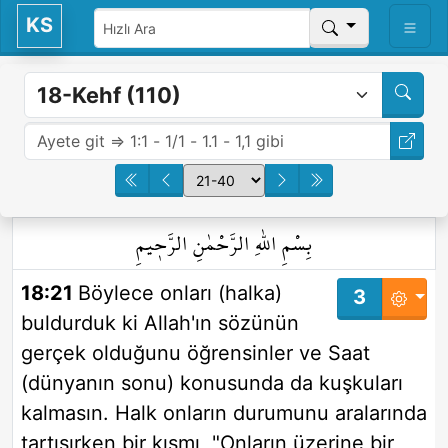
KS
بِسْمِ اللّٰهِ الرَّحْمٰنِ الرَّح۪يمِ
18:21
Böylece onları (halka)
3
buldurduk ki Allah'ın sözünün
gerçek olduğunu öğrensinler ve Saat
(dünyanın sonu) konusunda da kuşkuları
kalmasın. Halk onların durumunu aralarında
tartışırken bir kısmı, "Onların üzerine bir