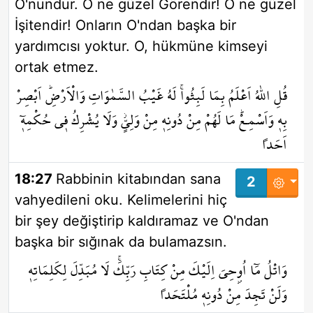
O'nundur. O ne güzel Görendir! O ne güzel
İşitendir! Onların O'ndan başka bir
yardımcısı yoktur. O, hükmüne kimseyi
ortak etmez.
قُلِ اللّٰهُ اَعْلَمُ بِمَا لَبِثُواۚ لَهُ غَيْبُ السَّمٰوَاتِ وَالْاَرْضِۜ اَبْصِرْ
بِه۪ وَاَسْمِـعْۜ مَا لَهُمْ مِنْ دُونِه۪ مِنْ وَلِيٍّۘ وَلَا يُشْرِكُ ف۪ي حُكْمِه۪ٓ
اَحَداً
18:27
Rabbinin kitabından sana
2
vahyedileni oku. Kelimelerini hiç
bir şey değiştirip kaldıramaz ve O'ndan
başka bir sığınak da bulamazsın.
وَاتْلُ مَٓا اُو۫حِيَ اِلَيْكَ مِنْ كِتَابِ رَبِّكَۚ لَا مُبَدِّلَ لِكَلِمَاتِه۪
وَلَنْ تَجِدَ مِنْ دُونِه۪ مُلْتَحَداً