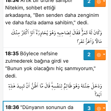
18:34
Artık bir ürüne sahipti!
2
Nitekim, sohbet ettiği
arkadaşına, "Ben senden daha zenginim
ve daha fazla adama sahibim," dedi.
وَكَانَ لَهُ ثَمَرٌۚ فَقَالَ لِصَاحِبِه۪ وَهُوَ يُحَاوِرُهُٓ اَنَا۬ اَكْثَرُ مِنْكَ
مَالاً وَاَعَزُّ نَفَراً
18:35
Böylece nefsine
2
zulmederek bağına girdi ve
"Bunun yok olacağını hiç sanmıyorum,"
dedi.
وَدَخَلَ جَنَّتَهُ وَهُوَ ظَالِمٌ لِنَفْسِه۪ۚ قَالَ مَٓا اَظُنُّ اَنْ تَب۪يدَ هٰذِه۪ٓ
اَبَداًۙ
18:36
"Dünyanın sonunun da
3