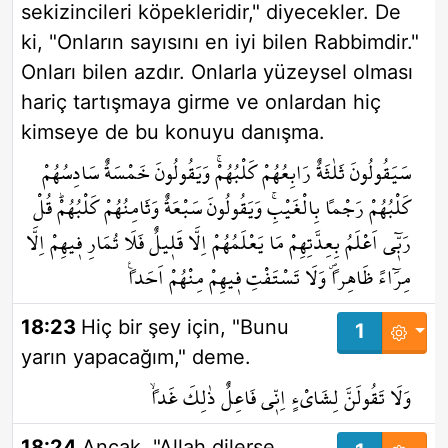
sekizincileri köpekleridir," diyecekler. De
ki, "Onların sayısını en iyi bilen Rabbimdir."
Onları bilen azdır. Onlarla yüzeysel olması
hariç tartışmaya girme ve onlardan hiç
kimseye de bu konuyu danışma.
سَيَقُولُونَ ثَلٰثَةٌ رَابِعُهُمْ كَلْبُهُمْۚ وَيَقُولُونَ خَمْسَةٌ سَادِسُهُمْ
كَلْبُهُمْ رَجْماً بِالْغَيْبِۚ وَيَقُولُونَ سَبْعَةٌ وَثَامِنُهُمْ كَلْبُهُمْۜ قُلْ
رَبّ۪ٓي اَعْلَمُ بِعِدَّتِهِمْ مَا يَعْلَمُهُمْ اِلَّا قَل۪يلٌ۠ فَلَا تُمَارِ ف۪يهِمْ اِلَّا
مِرَٓاءً ظَاهِراًۖ وَلَا تَسْتَفْتِ ف۪يهِمْ مِنْهُمْ اَحَداً۟
18:23
Hiç bir şey için, "Bunu
1
yarın yapacağım," deme.
وَلَا تَقُولَنَّ لِشَايْءٍ اِنّ۪ي فَاعِلٌ ذٰلِكَ غَداًۙ
18:24
Ancak, "Allah dilerse