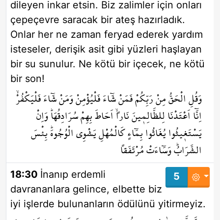
dileyen inkar etsin. Biz zalimler için onları
çepeçevre saracak bir ateş hazırladık.
Onlar her ne zaman feryad ederek yardım
isteseler, derişik asit gibi yüzleri haşlayan
bir su sunulur. Ne kötü bir içecek, ne kötü
bir son!
وَقُلِ الْحَقُّ مِنْ رَبِّكُمْ فَمَنْ شَٓاءَ فَلْيُؤْمِنْ وَمَنْ شَٓاءَ فَلْيَكْفُرْۙ
اِنَّٓا اَعْتَدْنَا لِلظَّالِم۪ينَ نَاراًۙ اَحَاطَ بِهِمْ سُرَادِقُهَاۜ وَاِنْ
يَسْتَغ۪يثُوا يُغَاثُوا بِمَٓاءٍ كَالْمُهْلِ يَشْوِي الْوُجُوهَۜ بِئْسَ
الشَّرَابُۜ وَسَٓاءَتْ مُرْتَفَقاً
18:30
İnanıp erdemli
5
davrananlara gelince, elbette biz
iyi işlerde bulunanların ödülünü yitirmeyiz.