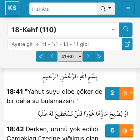
KS
بِسْمِ اللّٰهِ الرَّحْمٰنِ الرَّح۪يمِ
18:41
"Yahut suyu dibe çöker de
2
bir daha su bulamazsın."
اَوْ يُصْبِحَ مَٓاؤُ۬هَا غَوْراً فَلَنْ تَسْتَط۪يعَ لَهُ طَلَباً
18:42
Derken, ürünü yok edildi.
6
Çardakları üzerine yığılmış olan