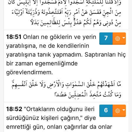
وَاِذْ قُلْنَا لِلْمَلٰٓئِكَةِ اسْجُدُوا لِاٰدَمَ فَسَجَدُٓوا اِلَّٓا اِبْل۪يسَۜ كَانَ
مِنَ الْجِنِّ فَفَسَقَ عَنْ اَمْرِ رَبِّه۪ۜ اَفَتَتَّخِذُونَهُ وَذُرِّيَّتَهُٓ اَوْلِيَٓاءَ
مِنْ دُون۪ي وَهُمْ لَكُمْ عَدُوٌّۜ بِئْسَ لِلظَّالِم۪ينَ بَدَلاً
18:51
Onları ne göklerin ve yerin
7
yaratılışına, ne de kendilerinin
yaratılışına tanık yapmadım. Saptıranları hiç
bir zaman egemenliğimde
görevlendirmem.
مَٓا اَشْهَدْتُهُمْ خَلْقَ السَّمٰوَاتِ وَالْاَرْضِ وَلَا خَلْقَ اَنْفُسِهِمْۖ
وَمَا كُنْتُ مُتَّخِذَ الْمُضِلّ۪ينَ عَضُداً
18:52
"Ortaklarım olduğunu ileri
6
sürdüğünüz kişileri çağırın," diye
emrettiği gün, onları çağırırlar da onlar