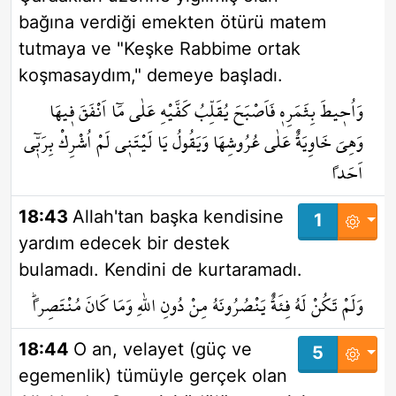
bağına verdiği emekten ötürü matem
tutmaya ve "Keşke Rabbime ortak
koşmasaydım," demeye başladı.
وَاُح۪يطَ بِثَمَرِه۪ فَاَصْبَحَ يُقَلِّبُ كَفَّيْهِ عَلٰى مَٓا اَنْفَقَ ف۪يهَا
وَهِيَ خَاوِيَةٌ عَلٰى عُرُوشِهَا وَيَقُولُ يَا لَيْتَن۪ي لَمْ اُشْرِكْ بِرَبّ۪ٓي
اَحَداً
18:43
Allah'tan başka kendisine
1
yardım edecek bir destek
bulamadı. Kendini de kurtaramadı.
وَلَمْ تَكُنْ لَهُ فِئَةٌ يَنْصُرُونَهُ مِنْ دُونِ اللّٰهِ وَمَا كَانَ مُنْتَصِراًۜ
18:44
O an, velayet (güç ve
5
egemenlik) tümüyle gerçek olan