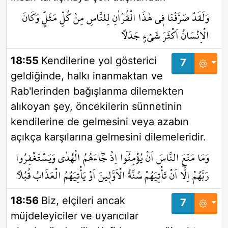
وَلَقَدْ صَرَّفْنَا ف۪ي هٰذَا الْقُرْاٰنِ لِلنَّاسِ مِنْ كُلِّ مَثَلٍۜ وَكَانَ
الْاِنْسَانُ اَكْثَرَ شَيْءٍ جَدَلاً
18:55
Kendilerine yol gösterici
7
geldiğinde, halkı inanmaktan ve
Rab'lerinden bağışlanma dilemekten
alıkoyan şey, öncekilerin sünnetinin
kendilerine de gelmesini veya azabın
açıkça karşılarına gelmesini dilemeleridir.
وَمَا مَنَعَ النَّاسَ اَنْ يُؤْمِنُٓوا اِذْ جَٓاءَهُمُ الْهُدٰى وَيَسْتَغْفِرُوا
رَبَّهُمْ اِلَّٓا اَنْ تَأْتِيَهُمْ سُنَّةُ الْاَوَّل۪ينَ اَوْ يَأْتِيَهُمُ الْعَذَابُ قُبُلاً
18:56
Biz, elçileri ancak
7
müjdeleyiciler ve uyarıcılar