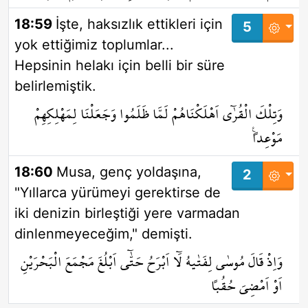
18:59
İşte, haksızlık ettikleri için
5
yok ettiğimiz toplumlar...
Hepsinin helakı için belli bir süre
belirlemiştik.
وَتِلْكَ الْقُرٰٓى اَهْلَكْنَاهُمْ لَمَّا ظَلَمُوا وَجَعَلْنَا لِمَهْلِكِهِمْ
مَوْعِداً۟
18:60
Musa, genç yoldaşına,
2
"Yıllarca yürümeyi gerektirse de
iki denizin birleştiği yere varmadan
dinlenmeyeceğim," demişti.
وَاِذْ قَالَ مُوسٰى لِفَتٰيهُ لَٓا اَبْرَحُ حَتّٰٓى اَبْلُغَ مَجْمَعَ الْبَحْرَيْنِ
اَوْ اَمْضِيَ حُقُباً