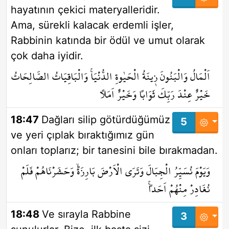
hayatının çekici materyalleridir.
Ama, sürekli kalacak erdemli işler,
Rabbinin katında bir ödül ve umut olarak
çok daha iyidir.
اَلْمَالُ وَالْبَنُونَ ز۪ينَةُ الْحَيٰوةِ الدُّنْيَاۚ وَالْبَاقِيَاتُ الصَّالِحَاتُ
خَيْرٌ عِنْدَ رَبِّكَ ثَوَاباً وَخَيْرٌ اَمَلاً
18:47
Dağları silip götürdüğümüz
5
ve yeri çıplak bıraktığımız gün
onları toplarız; bir tanesini bile bırakmadan.
وَيَوْمَ نُسَيِّرُ الْجِبَالَ وَتَرَى الْاَرْضَ بَارِزَةًۙ وَحَشَرْنَاهُمْ فَلَمْ
نُغَادِرْ مِنْهُمْ اَحَداًۚ
18:48
Ve sırayla Rabbine
3