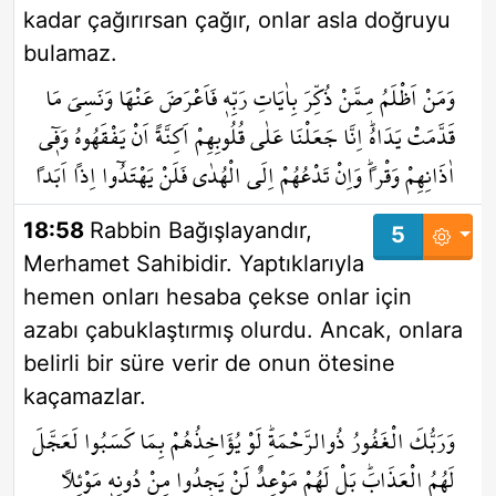
kadar çağırırsan çağır, onlar asla doğruyu
bulamaz.
وَمَنْ اَظْلَمُ مِمَّنْ ذُكِّرَ بِاٰيَاتِ رَبِّه۪ فَاَعْرَضَ عَنْهَا وَنَسِيَ مَا
قَدَّمَتْ يَدَاهُۜ اِنَّا جَعَلْنَا عَلٰى قُلُوبِهِمْ اَكِنَّةً اَنْ يَفْقَهُوهُ وَف۪ٓي
اٰذَانِهِمْ وَقْراًۜ وَاِنْ تَدْعُهُمْ اِلَى الْهُدٰى فَلَنْ يَهْتَدُٓوا اِذاً اَبَداً
18:58
Rabbin Bağışlayandır,
5
Merhamet Sahibidir. Yaptıklarıyla
hemen onları hesaba çekse onlar için
azabı çabuklaştırmış olurdu. Ancak, onlara
belirli bir süre verir de onun ötesine
kaçamazlar.
وَرَبُّكَ الْغَفُورُ ذُوالرَّحْمَةِۜ لَوْ يُؤَاخِذُهُمْ بِمَا كَسَبُوا لَعَجَّلَ
لَهُمُ الْعَذَابَۜ بَلْ لَهُمْ مَوْعِدٌ لَنْ يَجِدُوا مِنْ دُونِه۪ مَوْئِلاً