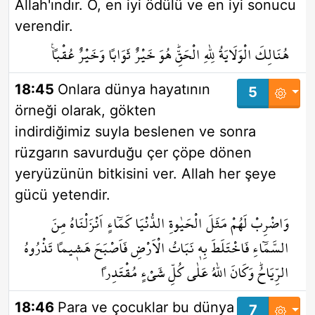
Allah'ındır. O, en iyi ödülü ve en iyi sonucu
verendir.
هُنَالِكَ الْوَلَايَةُ لِلّٰهِ الْحَقِّۜ هُوَ خَيْرٌ ثَوَاباً وَخَيْرٌ عُقْباً۟
18:45
Onlara dünya hayatının
5
örneği olarak, gökten
indirdiğimiz suyla beslenen ve sonra
rüzgarın savurduğu çer çöpe dönen
yeryüzünün bitkisini ver. Allah her şeye
gücü yetendir.
وَاضْرِبْ لَهُمْ مَثَلَ الْحَيٰوةِ الدُّنْيَا كَمَٓاءٍ اَنْزَلْنَاهُ مِنَ
السَّمَٓاءِ فَاخْتَلَطَ بِه۪ نَبَاتُ الْاَرْضِ فَاَصْبَحَ هَش۪يماً تَذْرُوهُ
الرِّيَاحُۜ وَكَانَ اللّٰهُ عَلٰى كُلِّ شَيْءٍ مُقْتَدِراً
18:46
Para ve çocuklar bu dünya
7