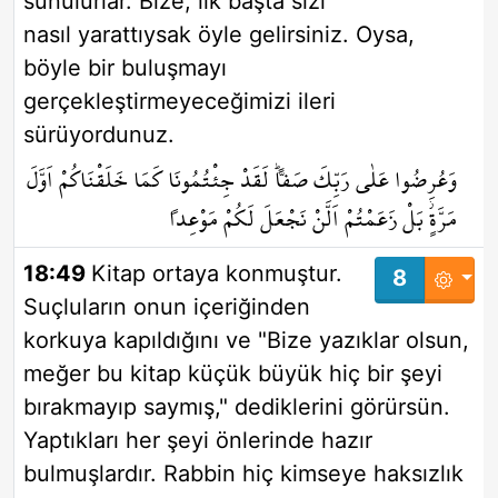
sunulurlar. Bize, ilk başta sizi
nasıl yarattıysak öyle gelirsiniz. Oysa,
böyle bir buluşmayı
gerçekleştirmeyeceğimizi ileri
sürüyordunuz.
وَعُرِضُوا عَلٰى رَبِّكَ صَفاًّۜ لَقَدْ جِئْتُمُونَا كَمَا خَلَقْنَاكُمْ اَوَّلَ
مَرَّةٍۘ بَلْ زَعَمْتُمْ اَلَّنْ نَجْعَلَ لَكُمْ مَوْعِداً
18:49
Kitap ortaya konmuştur.
8
Suçluların onun içeriğinden
korkuya kapıldığını ve "Bize yazıklar olsun,
meğer bu kitap küçük büyük hiç bir şeyi
bırakmayıp saymış," dediklerini görürsün.
Yaptıkları her şeyi önlerinde hazır
bulmuşlardır. Rabbin hiç kimseye haksızlık