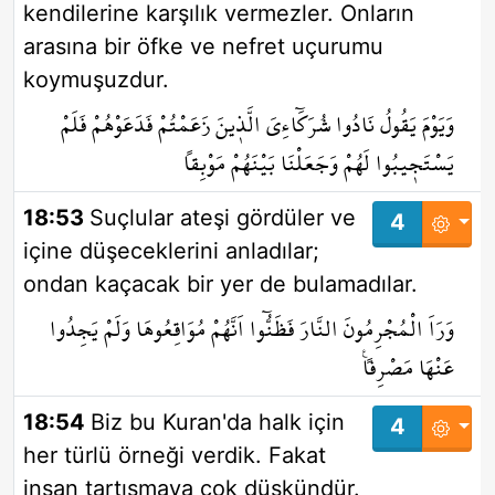
kendilerine karşılık vermezler. Onların
arasına bir öfke ve nefret uçurumu
koymuşuzdur.
وَيَوْمَ يَقُولُ نَادُوا شُرَكَٓاءِيَ الَّذ۪ينَ زَعَمْتُمْ فَدَعَوْهُمْ فَلَمْ
يَسْتَج۪يبُوا لَهُمْ وَجَعَلْنَا بَيْنَهُمْ مَوْبِقاً
18:53
Suçlular ateşi gördüler ve
4
içine düşeceklerini anladılar;
ondan kaçacak bir yer de bulamadılar.
وَرَاَ الْمُجْرِمُونَ النَّارَ فَظَنُّٓوا اَنَّهُمْ مُوَاقِعُوهَا وَلَمْ يَجِدُوا
عَنْهَا مَصْرِفاً۟
18:54
Biz bu Kuran'da halk için
4
her türlü örneği verdik. Fakat
insan tartışmaya çok düşkündür.