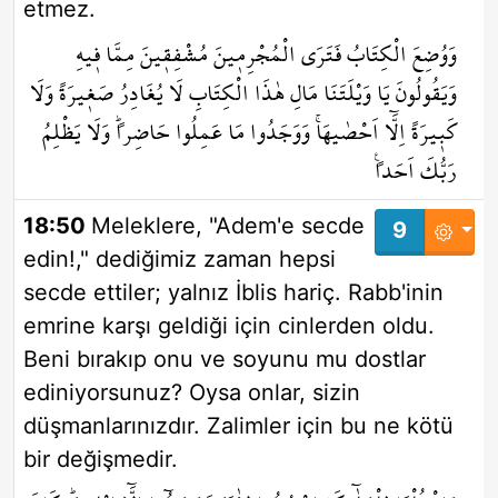
etmez.
وَوُضِعَ الْكِتَابُ فَتَرَى الْمُجْرِم۪ينَ مُشْفِق۪ينَ مِمَّا ف۪يهِ
وَيَقُولُونَ يَا وَيْلَتَنَا مَالِ هٰذَا الْكِتَابِ لَا يُغَادِرُ صَغ۪يرَةً وَلَا
كَب۪يرَةً اِلَّٓا اَحْصٰيهَاۚ وَوَجَدُوا مَا عَمِلُوا حَاضِراًۜ وَلَا يَظْلِمُ
رَبُّكَ اَحَداً۟
18:50
Meleklere, "Adem'e secde
9
edin!," dediğimiz zaman hepsi
secde ettiler; yalnız İblis hariç. Rabb'inin
emrine karşı geldiği için cinlerden oldu.
Beni bırakıp onu ve soyunu mu dostlar
ediniyorsunuz? Oysa onlar, sizin
düşmanlarınızdır. Zalimler için bu ne kötü
bir değişmedir.