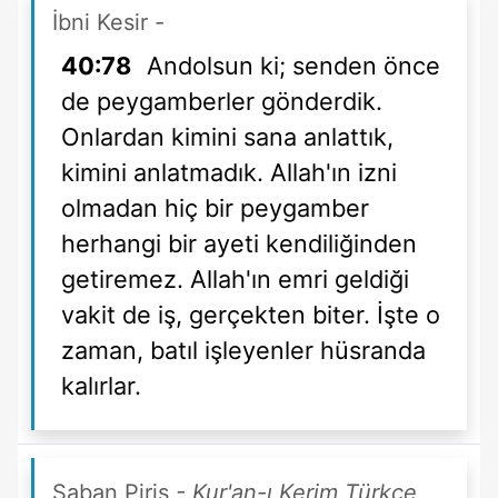
İbni Kesir
-
40:78
Andolsun ki; senden önce
de peygamberler gönderdik.
Onlardan kimini sana anlattık,
kimini anlatmadık. Allah'ın izni
olmadan hiç bir peygamber
herhangi bir ayeti kendiliğinden
getiremez. Allah'ın emri geldiği
vakit de iş, gerçekten biter. İşte o
zaman, batıl işleyenler hüsranda
kalırlar.
Şaban Piriş
- Kur'an-ı Kerim Türkçe