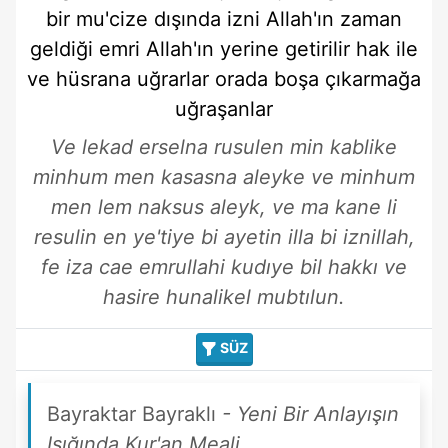
bir mu'cize
dışında
izni
Allah'ın
zaman
geldiği
emri
Allah'ın
yerine getirilir
hak ile
ve hüsrana uğrarlar
orada
boşa çıkarmağa
uğraşanlar
Ve lekad erselna rusulen min kablike
minhum men kasasna aleyke ve minhum
men lem naksus aleyk, ve ma kane li
resulin en ye'tiye bi ayetin illa bi iznillah,
fe iza cae emrullahi kudıye bil hakkı ve
hasire hunalikel mubtılun.
SÜZ
Bayraktar Bayraklı
- Yeni Bir Anlayışın
Işığında Kur'an Meali