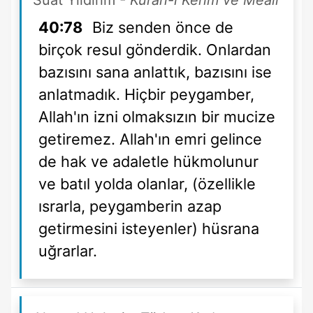
Suat Yıldırım
- Kuran-ı Kerim ve Meali
40:78
Biz senden önce de
birçok resul gönderdik. Onlardan
bazısını sana anlattık, bazısını ise
anlatmadık. Hiçbir peygamber,
Allah'ın izni olmaksızın bir mucize
getiremez. Allah'ın emri gelince
de hak ve adaletle hükmolunur
ve batıl yolda olanlar, (özellikle
ısrarla, peygamberin azap
getirmesini isteyenler) hüsrana
uğrarlar.