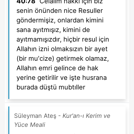
40:78
Celalim hakkı için biz
senin önünden nice Resuller
göndermişiz, onlardan kimini
sana ayıtmışız, kimini de
ayıtmamışızdır, hiçbir resul için
Allahın izni olmaksızın bir ayet
(bir mu'cize) getirmek olamaz,
Allahın emri gelince de hak
yerine getirilir ve işte husrana
burada düştü mubtıller
Süleyman Ateş
- Kur'an-ı Kerim ve
Yüce Meali