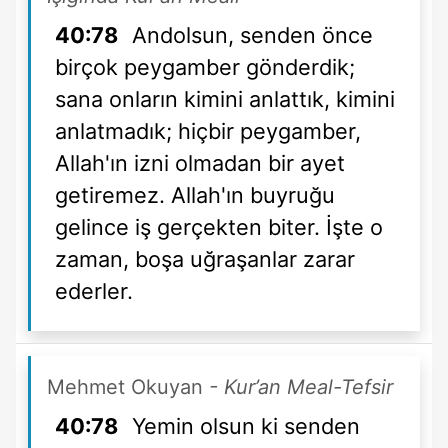
40:78
Andolsun, senden önce
birçok peygamber gönderdik;
sana onların kimini anlattık, kimini
anlatmadık; hiçbir peygamber,
Allah'ın izni olmadan bir ayet
getiremez. Allah'ın buyruğu
gelince iş gerçekten biter. İşte o
zaman, boşa uğraşanlar zarar
ederler.
Mehmet Okuyan
- Kur’an Meal-Tefsir
40:78
Yemin olsun ki senden