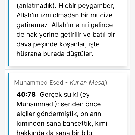
(anlatmadık). Hiçbir peygamber,
Allah'ın izni olmadan bir mucize
getiremez. Allah'ın emri gelince
de hak yerine getirilir ve batıl bir
dava peşinde koşanlar, işte
hüsrana burada düştüler.
Muhammed Esed
- Kur'an Mesajı
40:78
Gerçek şu ki (ey
Muhammed!); senden önce
elçiler göndermiştik, onların
kiminden sana bahsettik, kimi
hakkında da sana bir bilgi