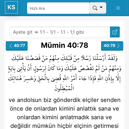
KS
Mümin 40:78
40:77
40:79
وَلَقَدْ
أَرْسَلْنَا
رُسُلًا
مِنْ
قَبْلِكَ
مِنْهُمْ
مَنْ
قَصَصْنَا
عَلَيْكَ
وَمِنْهُمْ
مَنْ
لَمْ
نَقْصُصْ
عَلَيْكَ
وَمَا
كَانَ
لِرَسُولٍ
أَنْ
يَأْتِيَ
بِايَةٍ
إِلَّا
بِإِذْنِ
اللَّهِ
فَإِذَا
جَاءَ
أَمْرُ
اللَّهِ
قُضِيَ
بِالْحَقِّ
وَخَسِرَ
هُنَالِكَ
الْمُبْطِلُونَ
ve andolsun
biz gönderdik
elçiler
senden
önce de
onlardan
kimini
anlattık
sana
ve
onlardan
kimini
anlatmadık
sana
ve
değildir
mümkün
hiçbir elçinin
getirmesi