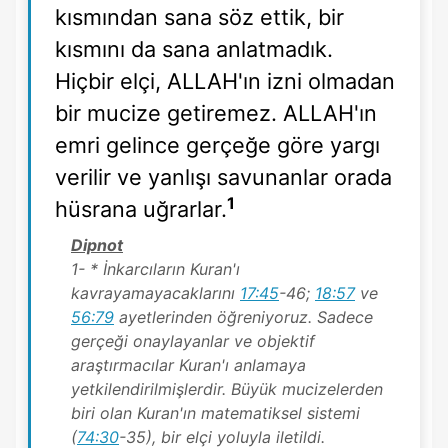
kısmından sana söz ettik, bir
kısmını da sana anlatmadık.
Hiçbir elçi, ALLAH'ın izni olmadan
bir mucize getiremez. ALLAH'ın
emri gelince gerçeğe göre yargı
verilir ve yanlışı savunanlar orada
1
hüsrana uğrarlar.
Dipnot
1- * İnkarcıların Kuran'ı
kavrayamayacaklarını
17:45
-46;
18:57
ve
56:79
ayetlerinden öğreniyoruz. Sadece
gerçeği onaylayanlar ve objektif
araştırmacılar Kuran'ı anlamaya
yetkilendirilmişlerdir. Büyük mucizelerden
biri olan Kuran'ın matematiksel sistemi
(
74:30
-35), bir elçi yoluyla iletildi.