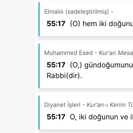
Elmalılı (sadeleştirilmiş)
-
55:17
(O) hem iki doğunu
Muhammed Esed
- Kur'an Mesa
55:17
(O,) gündoğumunun 
Rabbi(dir).
Diyanet İşleri
- Kur'an-ı Kerim T
55:17
O, iki doğunun ve i