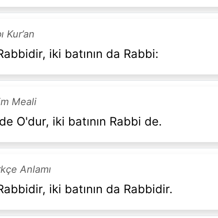
ı Kur’an
abbidir, iki batının da Rabbi:
rim Meali
e O'dur, iki batının Rabbi de.
rkçe Anlamı
abbidir, iki batının da Rabbidir.