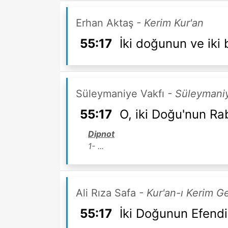
Erhan Aktaş
- Kerim Kur'an
55:17
İki doğunun ve iki 
Süleymaniye Vakfı
- Süleymaniy
55:17
O, iki Doğu'nun Rab
Dipnot
1- ...
Ali Rıza Safa
- Kur'an-ı Kerim G
55:17
İki Doğunun Efendis