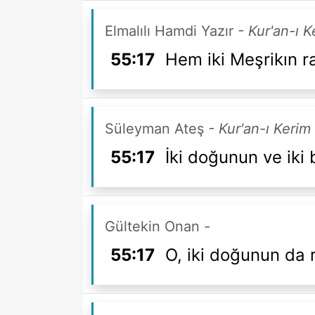
Elmalılı Hamdi Yazır
- Kur'an-ı 
55:17
Hem iki Meşrikın r
Süleyman Ateş
- Kur'an-ı Kerim
55:17
İki doğunun ve iki 
Gültekin Onan
-
55:17
O, iki doğunun da r