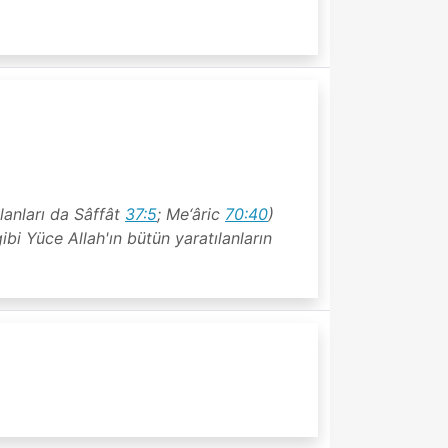
olanları da Sâffât
37:5
; Me‘âric
70:40
)
ibi Yüce Allah'ın bütün yaratılanların