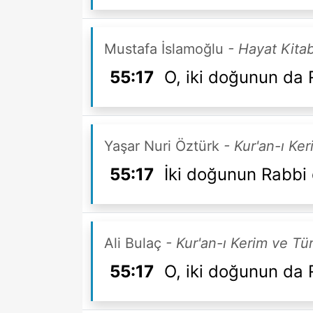
Mustafa İslamoğlu
- Hayat Kitab
55:17
O, iki doğunun da R
Yaşar Nuri Öztürk
- Kur'an-ı Ke
55:17
İki doğunun Rabbi d
Ali Bulaç
- Kur'an-ı Kerim ve Tü
55:17
O, iki doğunun da R