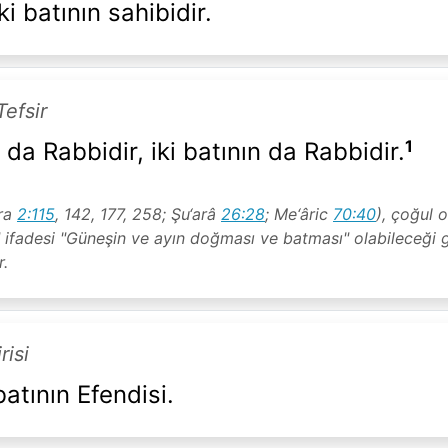
i batının sahibidir.
Tefsir
1
 da Rabbidir, iki batının da Rabbidir.
ara
2:115
, 142, 177, 258; Şu‘arâ
26:28
; Me‘âric
70:40
), çoğul 
ı" ifadesi "Güneşin ve ayın doğması ve batması" olabileceği g
r.
risi
batının Efendisi.