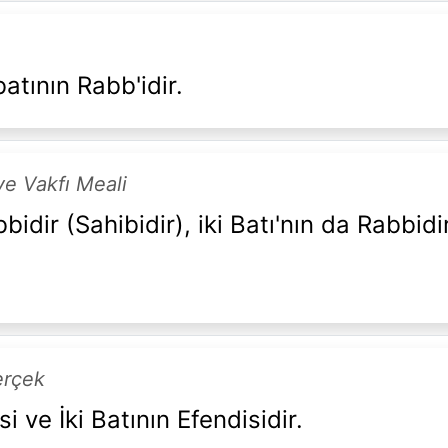
batının Rabb'idir.
e Vakfı Meali
bidir (Sahibidir), iki Batı'nın da Rabbidi
erçek
i ve İki Batının Efendisidir.