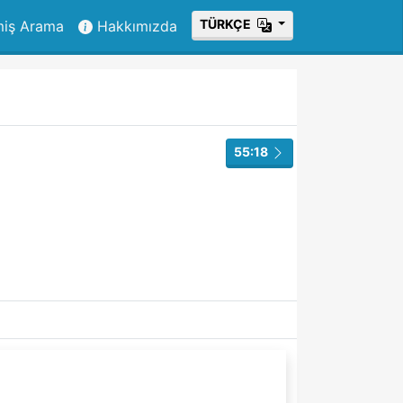
ТÜRKÇE
miş Arama
Hakkımızda
55:18