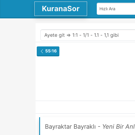
KuranaSor
55:16
Bayraktar Bayraklı
- Yeni Bir An