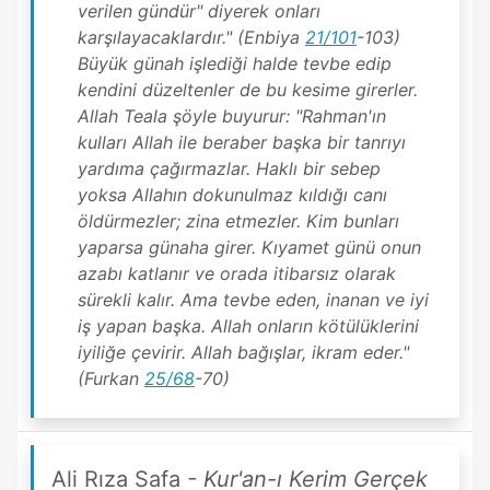
verilen gündür" diyerek onları
karşılayacaklardır." (Enbiya
21/101
-103)
Büyük günah işlediği halde tevbe edip
kendini düzeltenler de bu kesime girerler.
Allah Teala şöyle buyurur: "Rahman'ın
kulları Allah ile beraber başka bir tanrıyı
yardıma çağırmazlar. Haklı bir sebep
yoksa Allahın dokunulmaz kıldığı canı
öldürmezler; zina etmezler. Kim bunları
yaparsa günaha girer. Kıyamet günü onun
azabı katlanır ve orada itibarsız olarak
sürekli kalır. Ama tevbe eden, inanan ve iyi
iş yapan başka. Allah onların kötülüklerini
iyiliğe çevirir. Allah bağışlar, ikram eder."
(Furkan
25/68
-70)
Ali Rıza Safa
- Kur'an-ı Kerim Gerçek