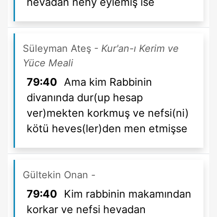
hevadan nehy eylemiş ise
Süleyman Ateş
- Kur'an-ı Kerim ve
Yüce Meali
79:40
Ama kim Rabbinin
divanında dur(up hesap
ver)mekten korkmuş ve nefsi(ni)
kötü heves(ler)den men etmişse
Gültekin Onan
-
79:40
Kim rabbinin makamından
korkar ve nefsi hevadan