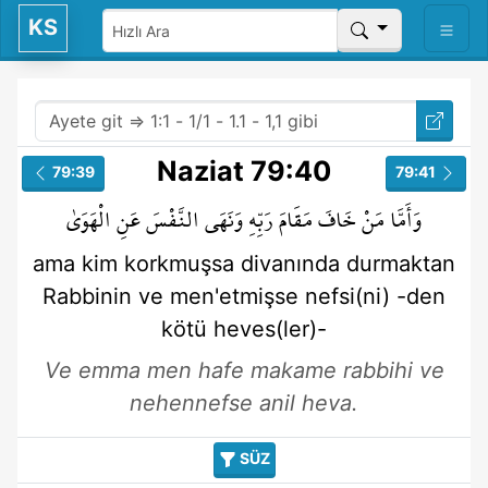
KS
Naziat 79:40
79:39
79:41
وَأَمَّا
مَنْ
خَافَ
مَقَامَ
رَبِّهِ
وَنَهَى
النَّفْسَ
عَنِ
الْهَوَىٰ
ama
kim
korkmuşsa
divanında durmaktan
Rabbinin
ve men'etmişse
nefsi(ni)
-den
kötü heves(ler)-
Ve emma men hafe makame rabbihi ve
nehennefse anil heva.
SÜZ