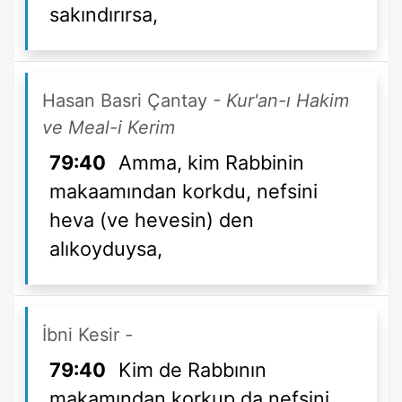
sakındırırsa,
Hasan Basri Çantay
- Kur'an-ı Hakim
ve Meal-i Kerim
79:40
Amma, kim Rabbinin
makaamından korkdu, nefsini
heva (ve hevesin) den
alıkoyduysa,
İbni Kesir
-
79:40
Kim de Rabbının
makamından korkup da nefsini