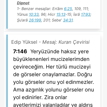
Dipnot
1- Benzer mesajlar: En‘âm
6:25
, 109, 111;
Yûnus
10:33
, 96; Hicr
15:13
-15; İsrâ
17:93
;
Şu‘arâ
26:199
, 201; Sebe'
34:31
.
Edip Yüksel
- Mesaj: Kuran Çevirisi
7:146
Yeryüzünde haksız yere
büyüklenenleri mucizelerimden
çevireceğim. Her türlü mucizeyi
de görseler onaylamazlar. Doğru
yolu görseler onu yol edinmezler.
Ama azgınlık yolunu görseler onu
yol edinirler. Zira onlar
ayetlerimizi yalanladılar ve aldırış