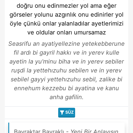
doğru
onu edinmezler
yol
ama eğer
görseler
yolunu
azgınlık
onu edinirler
yol
öyle
çünkü onlar
yalanladılar
ayetlerimizi
ve oldular
onları
umursamaz
Seasrifu an ayatiyellezine yetekebberune
fil ardı bi gayril hakkı ve in yerev kulle
ayetin la yu'minu biha ve in yerev sebiler
ruşdi la yettehızuhu sebilen ve in yerev
sebilel gayyi yettehızuhu sebil, zalike bi
ennehum kezzebu bi ayatina ve kanu
anha gafilin.
SÜZ
Bayraktar Bayraklı
- Yeni Bir Anlayışın