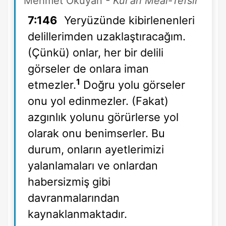
Mehmet Okuyan
- Kur’an Meal-Tefsir
7:146
Yeryüzünde kibirlenenleri
delillerimden uzaklaştıracağım.
(Çünkü) onlar, her bir delili
görseler de onlara iman
1
etmezler.
Doğru yolu görseler
onu yol edinmezler. (Fakat)
azgınlık yolunu görürlerse yol
olarak onu benimserler. Bu
durum, onların ayetlerimizi
yalanlamaları ve onlardan
habersizmiş gibi
davranmalarından
kaynaklanmaktadır.