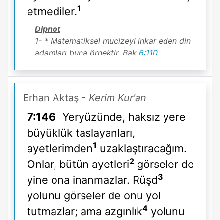
1
etmediler.
Dipnot
1- * Matematiksel mucizeyi inkar eden din
adamları buna örnektir. Bak
6:110
Erhan Aktaş
- Kerim Kur'an
7:146
Yeryüzünde, haksız yere
büyüklük taslayanları,
1
ayetlerimden
uzaklaştıracağım.
2
Onlar, bütün ayetleri
görseler de
3
yine ona inanmazlar. Rüşd
yolunu görseler de onu yol
4
tutmazlar; ama azgınlık
yolunu