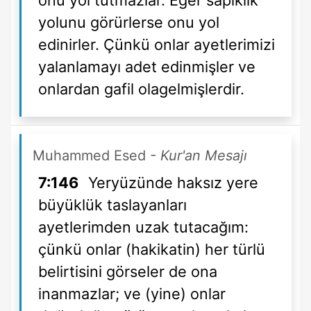
onu yol tutmazlar. Eğer sapıklık
yolunu görürlerse onu yol
edinirler. Çünkü onlar ayetlerimizi
yalanlamayı adet edinmişler ve
onlardan gafil olagelmişlerdir.
Muhammed Esed
- Kur'an Mesajı
7:146
Yeryüzünde haksız yere
büyüklük taslayanları
ayetlerimden uzak tutacağım:
çünkü onlar (hakikatin) her türlü
belirtisini görseler de ona
inanmazlar; ve (yine) onlar