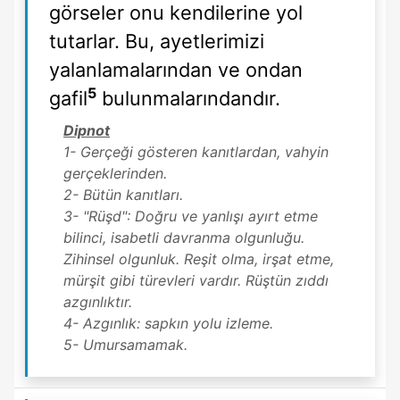
görseler onu kendilerine yol
tutarlar. Bu, ayetlerimizi
yalanlamalarından ve ondan
5
gafil
bulunmalarındandır.
Dipnot
1- Gerçeği gösteren kanıtlardan, vahyin
gerçeklerinden.
2- Bütün kanıtları.
3- "Rüşd": Doğru ve yanlışı ayırt etme
bilinci, isabetli davranma olgunluğu.
Zihinsel olgunluk. Reşit olma, irşat etme,
mürşit gibi türevleri vardır. Rüştün zıddı
azgınlıktır.
4- Azgınlık: sapkın yolu izleme.
5- Umursamamak.