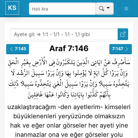
KS
Araf 7:146
7:145
7:147
سَأَصْرِفُ
عَنْ
ايَاتِيَ
الَّذِينَ
يَتَكَبَّرُونَ
فِي
الْأَرْضِ
بِغَيْرِ
الْحَقِّ
وَإِنْ
يَرَوْا
كُلَّ
ايَةٍ
لَا
يُؤْمِنُوا
بِهَا
وَإِنْ
يَرَوْا
سَبِيلَ
الرُّشْدِ
لَا
يَتَّخِذُوهُ
سَبِيلًا
وَإِنْ
يَرَوْا
سَبِيلَ
الْغَيِّ
يَتَّخِذُوهُ
سَبِيلًا
ذَٰلِكَ
بِأَنَّهُمْ
كَذَّبُوا
بِايَاتِنَا
وَكَانُوا
عَنْهَا
غَافِلِينَ
uzaklaştıracağım
-den
ayetlerim-
kimseleri
büyüklenenleri
yeryüzünde
olmaksızın
hak
ve eğer
onlar görseler
her
ayeti
yine
inanmazlar
ona
ve eğer
görseler
yolu