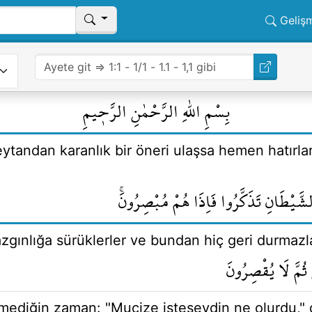
Geliş
بِسْمِ اللّٰهِ الرَّحْمٰنِ الرَّح۪يمِ
ytandan karanlık bir öneri ulaşsa hemen hatırla
الشَّيْطَانِ تَذَكَّرُوا فَاِذَا هُمْ مُبْصِرُونَۚ
 azgınlığa sürüklerler ve bundan hiç geri durmazl
 ثُمَّ لَا يُقْصِرُونَ
rmediğin zaman: "Mucize isteseydin ne olurdu," d