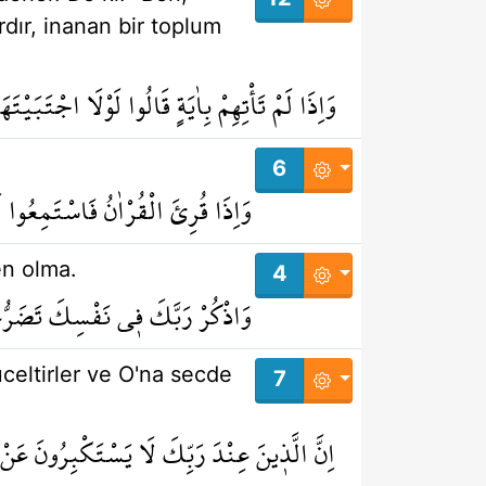
ır, inanan bir toplum
وَاِذَا لَمْ تَأْتِهِمْ بِاٰيَةٍ قَالُوا لَوْلَا اجْتَبَيْتَ
6
وَاِذَا قُرِئَ الْقُرْاٰنُ فَاسْتَمِعُوا ل
en olma.
4
وَاذْكُرْ رَبَّكَ ف۪ي نَفْسِكَ تَضَرُّعاً
celtirler ve O'na secde
7
اِنَّ الَّذ۪ينَ عِنْدَ رَبِّكَ لَا يَسْتَكْبِرُونَ عَ ۩