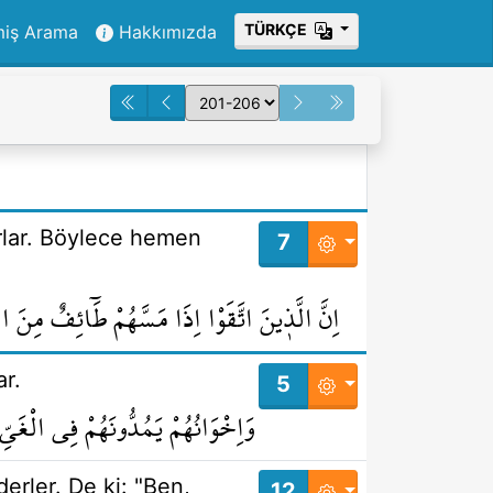
ТÜRKÇE
miş Arama
Hakkımızda
rlar. Böylece hemen
7
اِنَّ الَّذ۪ينَ اتَّقَوْا اِذَا مَسَّهُمْ طَٓائِفٌ مِنَ 
ar.
5
وَاِخْوَانُهُمْ يَمُدُّونَهُمْ فِي الْغَيِّ
erler. De ki: "Ben,
12