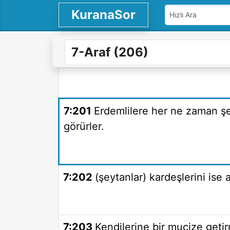
KuranaSor
7:201
Erdemlilere her ne zaman şe
görürler.
7:202
(şeytanlar) kardeşlerini ise
7:203
Kendilerine bir mucize geti