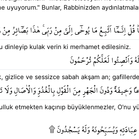
 uyuyorum." Bunlar, Rabbinizden aydınlatmalard
هَاۜ قُلْ اِنَّـمَٓا اَتَّبِـعُ مَا يُوحٰٓى اِلَيَّ مِنْ رَبّ۪يۚ هٰذَا بَصَٓائِرُ مِن
dinleyip kulak verin ki merhamet edilesiniz.
َهُ وَاَنْصِتُوا لَعَلَّكُمْ تُرْحَمُونَ
, gizlice ve sessizce sabah akşam an; gafillerd
 وَخ۪يفَةً وَدُونَ الْجَهْرِ مِنَ الْقَوْلِ بِالْغُدُوِّ وَالْاٰصَالِ وَلَا تَ
kulluk etmekten kaçınıp büyüklenmezler, O'nu yü
نْ عِبَادَتِه۪ وَيُسَبِّحُونَهُ وَلَهُ يَسْجُدُونَ