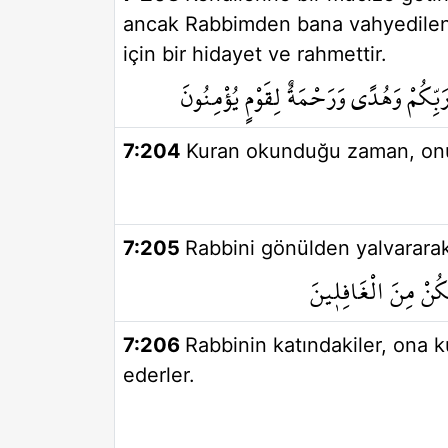
ancak Rabbimden bana vahyedilene
için bir hidayet ve rahmettir.
ْ رَبِّكُمْ وَهُدًى وَرَحْمَةٌ لِقَوْمٍ يُؤْمِنُونَ
7:204
Kuran okunduğu zaman, onu 
7:205
Rabbini gönülden yalvararak
كُنْ مِنَ الْغَافِل۪ينَ
7:206
Rabbinin katındakiler, ona 
ederler.