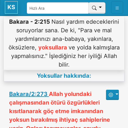
KS
Bakara - 2:215
Nasıl yardım edeceklerini
soruyorlar sana. De ki, "Para ve mal
yardımlarınızı ana-babaya, yakınlara,
öksüzlere,
yoksullara
ve yolda kalmışlara
yapmalısınız." İşlediğiniz her iyiliği Allah
bilir.
Yoksullar hakkında:
Bakara/2:273
Allah yolundaki
çalışmasından ötürü özgürlükleri
kısıtlanarak göç etme imkanından
yoksun bırakılmış ihtiyaç sahiplerine