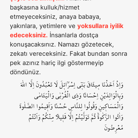
başkasına kulluk/hizmet
etmeyeceksiniz, anaya babaya,
yakınlara, yetimlere ve
yoksullara iyilik
edeceksiniz.
İnsanlarla dostça
konuşacaksınız. Namazı gözetecek,
zekatı vereceksiniz. Fakat bundan sonra
pek azınız hariç ilgi göstermeyip
döndünüz.
وَاِذْ اَخَذْنَا م۪يثَاقَ بَن۪ٓي اِسْرَٓائ۪لَ لَا تَعْبُدُونَ اِلَّا اللّٰهَ
وَبِالْوَالِدَيْنِ اِحْسَاناً وَذِي الْقُرْبٰى وَالْيَتَامٰى
وَالْمَسَاك۪ينِ وَقُولُوا لِلنَّاسِ حُسْناً وَاَق۪يمُوا الصَّلٰوةَ
وَاٰتُوا الزَّكٰوةَۜ ثُمَّ تَوَلَّيْتُمْ اِلَّا قَل۪يلاً مِنْكُمْ وَاَنْتُمْ
مُعْرِضُونَ