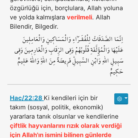
özgürlüğü için, borçlulara, Allah yoluna
ve yolda kalmışlara
verilmeli
. Allah
Bilendir, Bilgedir.
اِنَّمَا الصَّدَقَاتُ لِلْفُقَـرَٓاءِ وَالْمَسَاك۪ينِ وَالْعَامِل۪ينَ
عَلَيْهَا وَالْمُؤَ۬لَّفَةِ قُلُوبُهُمْ وَفِي الرِّقَابِ وَالْغَارِم۪ينَ وَف۪ي
سَب۪يلِ اللّٰهِ وَابْنِ السَّب۪يلِۜ فَر۪يضَةً مِنَ اللّٰهِۜ وَاللّٰهُ عَل۪يمٌ
حَك۪يمٌ
Hac/22:28
Ki kendileri için bir
takım (sosyal, politik, ekonomik)
yararlara tanık olsunlar ve kendilerine
çiftlik hayvanlarını rızık olarak verdiği
için Allah'ın ismini bilinen günlerde