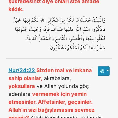
şükredesiniz diye onları size amade
kıldık.
وَالْبُدْنَ جَعَلْنَاهَا لَكُمْ مِنْ شَعَٓائِرِ اللّٰهِ لَكُمْ ف۪يهَا خَيْرٌۗ
فَاذْكُرُوا اسْمَ اللّٰهِ عَلَيْهَا صَوَٓافَّۚ فَاِذَا وَجَبَتْ جُنُوبُهَا
فَكُلُوا مِنْهَا وَاَطْعِمُوا الْقَانِـعَ وَالْمُعْتَرَّۜ كَذٰلِكَ
سَخَّرْنَاهَا لَكُمْ لَعَلَّكُمْ تَشْكُرُونَ
Nur/24:22
Sizden mal ve imkana
sahip olanlar,
akrabalara,
yoksullara
ve Allah yolunda göç
edenlere
vermemek için yemin
etmesinler. Affetsinler, geçsinler.
Allah'ın sizi bağışlamasını sevmez
misiniz?
Allah Bağışlayandır, Rahimdir.