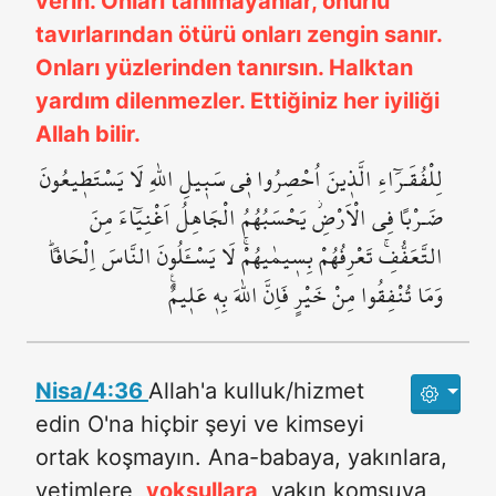
verin. Onları tanımayanlar, onurlu
tavırlarından ötürü onları zengin sanır.
Onları yüzlerinden tanırsın. Halktan
yardım dilenmezler. Ettiğiniz her iyiliği
Allah bilir.
لِلْفُقَـرَٓاءِ الَّذ۪ينَ اُحْصِرُوا ف۪ي سَب۪يلِ اللّٰهِ لَا يَسْتَط۪يعُونَ
ضَـرْباً فِي الْاَرْضِۘ يَحْسَبُهُمُ الْجَاهِلُ اَغْنِيَٓاءَ مِنَ
التَّعَفُّفِۚ تَعْرِفُهُمْ بِس۪يمٰيهُمْۚ لَا يَسْـَٔلُونَ النَّاسَ اِلْحَافاًۜ
وَمَا تُنْفِقُوا مِنْ خَيْرٍ فَاِنَّ اللّٰهَ بِه۪ عَل۪يمٌ۟
Nisa/4:36
Allah'a kulluk/hizmet
edin O'na hiçbir şeyi ve kimseyi
ortak koşmayın. Ana-babaya, yakınlara,
yetimlere,
yoksullara
, yakın komşuya,