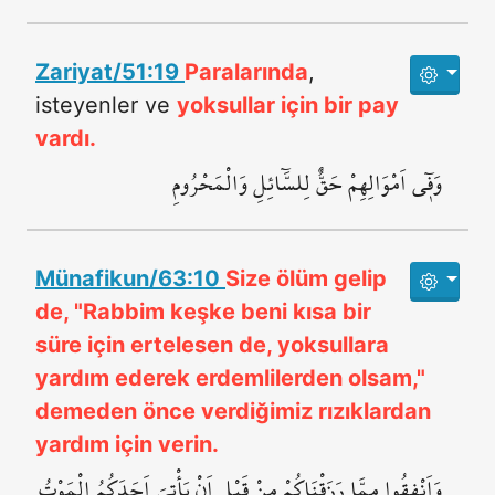
Zariyat/51:19
Paralarında
,
isteyenler ve
yoksullar için bir pay
vardı.
وَف۪ٓي اَمْوَالِهِمْ حَقٌّ لِلسَّٓائِلِ وَالْمَحْرُومِ
Münafikun/63:10
Size ölüm gelip
de, "Rabbim keşke beni kısa bir
süre için ertelesen de, yoksullara
yardım ederek erdemlilerden olsam,"
demeden önce verdiğimiz rızıklardan
yardım için verin.
وَاَنْفِقُوا مِمَّا رَزَقْنَاكُمْ مِنْ قَبْلِ اَنْ يَأْتِيَ اَحَدَكُمُ الْمَوْتُ