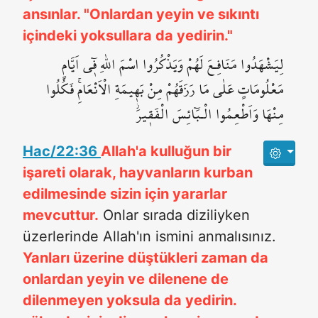
ansınlar. "Onlardan yeyin ve sıkıntı
içindeki yoksullara da yedirin."
لِيَشْهَدُوا مَنَافِـعَ لَهُمْ وَيَذْكُرُوا اسْمَ اللّٰهِ ف۪ٓي اَيَّامٍ
مَعْلُومَاتٍ عَلٰى مَا رَزَقَهُمْ مِنْ بَه۪يمَةِ الْاَنْعَامِۚ فَكُلُوا
مِنْهَا وَاَطْعِمُوا الْـبَٓائِسَ الْفَق۪يرَۘ
Hac/22:36
Allah'a kulluğun bir
işareti olarak, hayvanların kurban
edilmesinde sizin için yararlar
mevcuttur.
Onlar sırada diziliyken
üzerlerinde Allah'ın ismini anmalısınız.
Yanları üzerine düştükleri zaman da
onlardan yeyin ve dilenene de
dilenmeyen yoksula da yedirin.