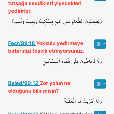
tutsağa sevdikleri yiyecekleri
yedirirler.
وَيُطْعِمُونَ الطَّعَامَ عَلٰى حُبِّه۪ مِسْك۪يناً وَيَت۪يماً وَاَس۪يراً
Fecr/89:18
Yoksulu yedirmeye
birbirinizi teşvik etmiyorsunuz.
وَلَا تَحَٓاضُّونَ عَلٰى طَعَامِ الْمِسْك۪ينِۙ
Beled/90:12
Zor yolun ne
olduğunu bilir misin?
وَمَٓا اَدْرٰيكَ مَا الْعَقَبَةُۜ