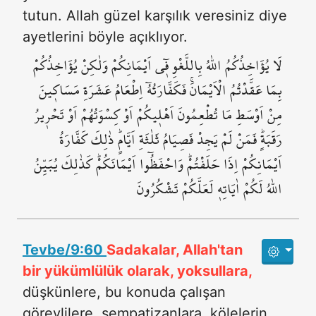
tutun. Allah güzel karşılık veresiniz diye
ayetlerini böyle açıklıyor.
لَا يُؤَاخِذُكُمُ اللّٰهُ بِاللَّغْوِ ف۪ٓي اَيْمَانِكُمْ وَلٰكِنْ يُؤَاخِذُكُمْ
بِمَا عَقَّدْتُمُ الْاَيْمَانَۚ فَكَفَّارَتُهُٓ اِطْعَامُ عَشَرَةِ مَسَاك۪ينَ
مِنْ اَوْسَطِ مَا تُطْعِمُونَ اَهْل۪يكُمْ اَوْ كِسْوَتُهُمْ اَوْ تَحْر۪يرُ
رَقَبَةٍۜ فَمَنْ لَمْ يَجِدْ فَصِيَامُ ثَلٰثَةِ اَيَّامٍۜ ذٰلِكَ كَفَّارَةُ
اَيْمَانِكُمْ اِذَا حَلَفْتُمْۜ وَاحْفَظُٓوا اَيْمَانَكُمْۜ كَذٰلِكَ يُبَيِّنُ
اللّٰهُ لَكُمْ اٰيَاتِه۪ لَعَلَّكُمْ تَشْكُرُونَ
Tevbe/9:60
Sadakalar, Allah'tan
bir yükümlülük olarak, yoksullara,
düşkünlere, bu konuda çalışan
görevlilere, sempatizanlara, kölelerin