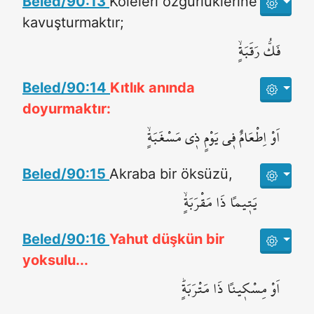
Beled/90:13
Köleleri özgürlüklerine
kavuşturmaktır;
فَكُّ رَقَبَةٍۙ
Beled/90:14
Kıtlık anında
doyurmaktır:
اَوْ اِطْعَامٌ ف۪ي يَوْمٍ ذ۪ي مَسْغَبَةٍۙ
Beled/90:15
Akraba bir öksüzü,
يَت۪يماً ذَا مَقْرَبَةٍۙ
Beled/90:16
Yahut düşkün bir
yoksulu...
اَوْ مِسْك۪يناً ذَا مَتْرَبَةٍۜ