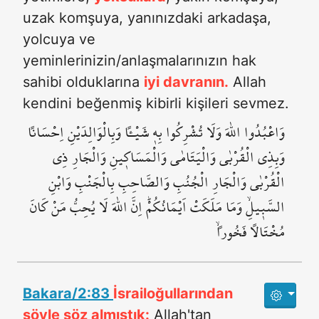
uzak komşuya, yanınızdaki arkadaşa,
yolcuya ve
yeminlerinizin/anlaşmalarınızın hak
sahibi olduklarına
iyi davranın.
Allah
kendini beğenmiş kibirli kişileri sevmez.
وَاعْبُدُوا اللّٰهَ وَلَا تُشْرِكُوا بِه۪ شَيْـٔاً وَبِالْوَالِدَيْنِ اِحْسَاناً
وَبِذِي الْقُرْبٰى وَالْيَتَامٰى وَالْمَسَاك۪ينِ وَالْجَارِ ذِي
الْقُرْبٰى وَالْجَارِ الْجُنُبِ وَالصَّاحِبِ بِالْجَنْبِ وَابْنِ
السَّب۪يلِۙ وَمَا مَلَكَتْ اَيْمَانُكُمْۜ اِنَّ اللّٰهَ لَا يُحِبُّ مَنْ كَانَ
مُخْتَالاً فَخُوراًۙ
Bakara/2:83
İsrailoğullarından
şöyle söz almıştık:
Allah'tan