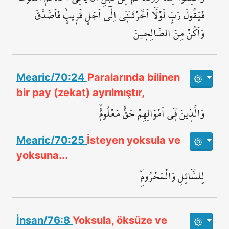
فَيَقُولَ رَبِّ لَوْلَٓا اَخَّرْتَـن۪ٓي اِلٰٓى اَجَلٍ قَر۪يبٍۙ فَاَصَّدَّقَ
وَاَكُنْ مِنَ الصَّالِح۪ينَ
Mearic/70:24
Paralarında bilinen
bir pay (zekat) ayrılmıştır,
وَالَّذ۪ينَ ف۪ٓي اَمْوَالِهِمْ حَقٌّ مَعْلُومٌۙ
Mearic/70:25
İsteyen yoksula ve
yoksuna...
لِلسَّٓائِلِ وَالْمَحْرُومِۖ
İnsan/76:8
Yoksula, öksüze ve