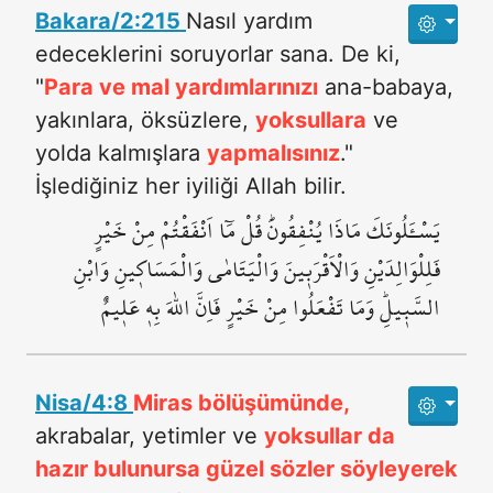
Bakara/2:215
Nasıl yardım
edeceklerini soruyorlar sana. De ki,
"
Para ve mal yardımlarınızı
ana-babaya,
yakınlara, öksüzlere,
yoksullara
ve
yolda kalmışlara
yapmalısınız
."
İşlediğiniz her iyiliği Allah bilir.
يَسْـَٔلُونَكَ مَاذَا يُنْفِقُونَۜ قُلْ مَٓا اَنْفَقْتُمْ مِنْ خَيْرٍ
فَلِلْوَالِدَيْنِ وَالْاَقْرَب۪ينَ وَالْيَتَامٰى وَالْمَسَاك۪ينِ وَابْنِ
السَّب۪يلِۜ وَمَا تَفْعَلُوا مِنْ خَيْرٍ فَاِنَّ اللّٰهَ بِه۪ عَل۪يمٌ
Nisa/4:8
Miras bölüşümünde,
akrabalar, yetimler ve
yoksullar da
hazır bulunursa güzel sözler söyleyerek