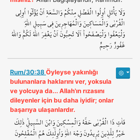
وَلَا يَأْتَلِ اُو۬لُوا الْفَضْلِ مِنْكُمْ وَالسَّعَةِ اَنْ يُؤْتُٓوا اُو۬لِي
الْقُرْبٰى وَالْمَسَاك۪ينَ وَالْمُهَاجِر۪ينَ ف۪ي سَب۪يلِ اللّٰهِۖ
وَلْيَعْفُوا وَلْيَصْفَحُواۜ اَلَا تُحِبُّونَ اَنْ يَغْفِرَ اللّٰهُ لَكُمْۜ وَاللّٰهُ
غَفُورٌ رَح۪يمٌ
Rum/30:38
Öyleyse yakınlığı
bulunanlara haklarını ver, yoksula
ve yolcuya da... Allah'ın rızasını
dileyenler için bu daha iyidir; onlar
başarıya ulaşanlardır.
فَاٰتِ ذَا الْقُرْبٰى حَقَّهُ وَالْمِسْك۪ينَ وَابْنَ السَّب۪يلِۜ ذٰلِكَ
خَيْرٌ لِلَّذ۪ينَ يُر۪يدُونَ وَجْهَ اللّٰهِۘ وَاُو۬لٰٓئِكَ هُمُ الْمُفْلِحُونَ