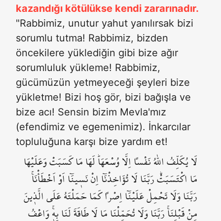
kazandığı kötülükse kendi zararınadır.
"Rabbimiz, unutur yahut yanılırsak bizi
sorumlu tutma! Rabbimiz, bizden
öncekilere yüklediğin gibi bize ağır
sorumluluk yükleme! Rabbimiz,
gücümüzün yetmeyeceği şeyleri bize
yükletme! Bizi hoş gör, bizi bağışla ve
bize acı! Sensin bizim Mevla'mız
(efendimiz ve egemenimiz). İnkarcılar
topluluğuna karşı bize yardım et!
لَا يُكَلِّفُ اللّٰهُ نَفْساً اِلَّا وُسْعَهَاۜ لَهَا مَا كَسَبَتْ وَعَلَيْهَا
مَا اكْتَسَبَتْۜ رَبَّنَا لَا تُؤَاخِذْنَٓا اِنْ نَس۪ينَٓا اَوْ اَخْطَأْنَاۚ
رَبَّنَا وَلَا تَحْمِلْ عَلَيْنَٓا اِصْراً كَمَا حَمَلْتَهُ عَلَى الَّذ۪ينَ
مِنْ قَبْلِنَاۚ رَبَّنَا وَلَا تُحَمِّلْنَا مَا لَا طَاقَةَ لَنَا بِه۪ۚ وَاعْفُ