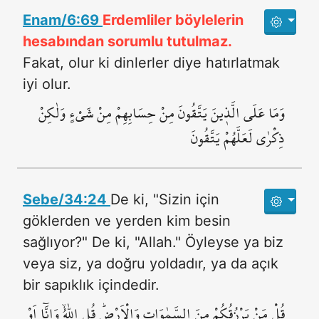
Enam/6:69
Erdemliler böylelerin
hesabından sorumlu tutulmaz.
Fakat, olur ki dinlerler diye hatırlatmak
iyi olur.
وَمَا عَلَى الَّذ۪ينَ يَتَّقُونَ مِنْ حِسَابِهِمْ مِنْ شَيْءٍ وَلٰكِنْ
ذِكْرٰى لَعَلَّهُمْ يَتَّقُونَ
Sebe/34:24
De ki, "Sizin için
göklerden ve yerden kim besin
sağlıyor?" De ki, "Allah." Öyleyse ya biz
veya siz, ya doğru yoldadır, ya da açık
bir sapıklık içindedir.
قُلْ مَنْ يَرْزُقُكُمْ مِنَ السَّمٰوَاتِ وَالْاَرْضِۜ قُلِ اللّٰهُۙ وَاِنَّٓا اَوْ