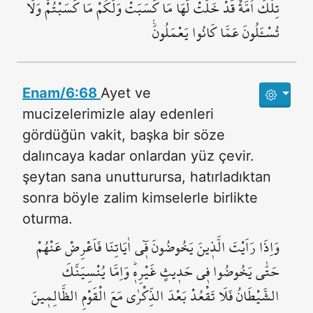
تِلْكَ اُمَّةٌ قَدْ خَلَتْۚ لَهَا مَا كَسَبَتْ وَلَكُمْ مَا كَسَبْتُمْۚ وَلَا
تُسْـَٔلُونَ عَمَّا كَانُوا يَعْمَلُونَ۟
Enam/6:68
Ayet ve
mucizelerimizle alay edenleri
gördüğün vakit, başka bir söze
dalıncaya kadar onlardan yüz çevir.
şeytan sana unutturursa, hatırladıktan
sonra böyle zalim kimselerle birlikte
oturma.
وَاِذَا رَاَيْتَ الَّذ۪ينَ يَخُوضُونَ ف۪ٓي اٰيَاتِنَا فَاَعْرِضْ عَنْهُمْ
حَتّٰى يَخُوضُوا ف۪ي حَد۪يثٍ غَيْرِه۪ۜ وَاِمَّا يُنْسِيَنَّكَ
الشَّيْطَانُ فَلَا تَقْعُدْ بَعْدَ الذِّكْرٰى مَعَ الْقَوْمِ الظَّالِم۪ينَ