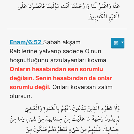
عَنَّا۠ وَاغْفِرْ لَنَا۠ وَارْحَمْنَا۠ اَنْتَ مَوْلٰينَا فَانْصُرْنَا عَلَى
الْقَوْمِ الْكَافِر۪ينَ
Enam/6:52
Sabah akşam
Rab'lerine yalvarıp sadece O'nun
hoşnutluğunu arzulayanları kovma.
Onların hesabından sen sorumlu
değilsin. Senin hesabından da onlar
sorumlu değil.
Onları kovarsan zalim
olursun.
وَلَا تَطْرُدِ الَّذ۪ينَ يَدْعُونَ رَبَّهُمْ بِالْغَدٰوةِ وَالْعَشِيِّ
يُر۪يدُونَ وَجْهَهُۜ مَا عَلَيْكَ مِنْ حِسَابِهِمْ مِنْ شَيْءٍ وَمَا مِنْ
حِسَابِكَ عَلَيْهِمْ مِنْ شَيْءٍ فَتَطْرُدَهُمْ فَتَكُونَ مِنَ