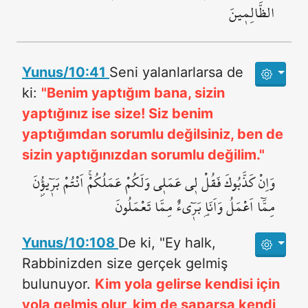
الظَّالِم۪ينَ
Yunus/10:41
Seni yalanlarlarsa de
ki:
"Benim yaptığım bana, sizin
yaptığınız ise size! Siz benim
yaptığımdan sorumlu değilsiniz, ben de
sizin yaptığınızdan sorumlu değilim."
وَاِنْ كَذَّبُوكَ فَقُلْ ل۪ي عَمَل۪ي وَلَكُمْ عَمَلُكُمْۚ اَنْتُمْ بَر۪ٓيؤُ۫نَ
مِمَّٓا اَعْمَلُ وَاَنَا۬ بَر۪ٓيءٌ مِمَّا تَعْمَلُونَ
Yunus/10:108
De ki, "Ey halk,
Rabbinizden size gerçek gelmiş
bulunuyor.
Kim yola gelirse kendisi için
yola gelmiş olur, kim de saparsa kendi