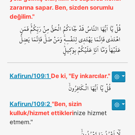
zararına sapar. Ben, sizden sorumlu
değilim."
قُلْ يَٓا اَيُّهَا النَّاسُ قَدْ جَٓاءَكُمُ الْحَقُّ مِنْ رَبِّكُمْۚ فَمَنِ
اهْتَدٰى فَاِنَّمَا يَهْتَد۪ي لِنَفْسِه۪ۚ وَمَنْ ضَلَّ فَاِنَّمَا يَضِلُّ
عَلَيْهَاۚ وَمَٓا اَنَا۬ عَلَيْكُمْ بِوَك۪يلٍۜ
Kafirun/109:1
De ki, "Ey inkarcılar."
قُلْ يَٓا اَيُّهَا الْـكَافِرُونَۙ
Kafirun/109:2
"Ben, sizin
kulluk/hizmet ettikleri
nize hizmet
etmem."
لَٓا اَعْبُدُ مَا تَعْبُدُونَۙ