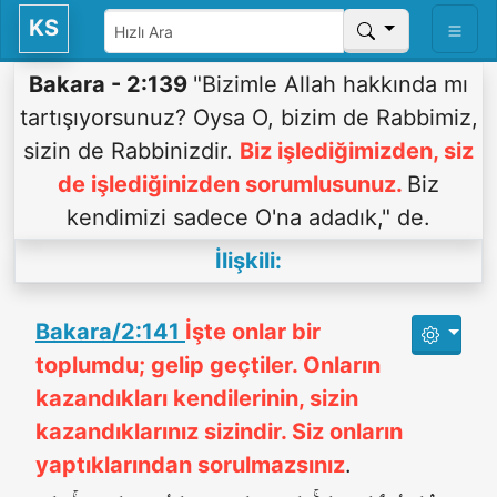
KS
Bakara - 2:139
"Bizimle Allah hakkında mı
tartışıyorsunuz? Oysa O, bizim de Rabbimiz,
sizin de Rabbinizdir.
Biz işlediğimizden, siz
de işlediğinizden sorumlusunuz.
Biz
kendimizi sadece O'na adadık," de.
İlişkili:
Bakara/2:141
İşte onlar bir
toplumdu; gelip geçtiler. Onların
kazandıkları kendilerinin, sizin
kazandıklarınız sizindir. Siz onların
yaptıklarından sorulmazsınız
.