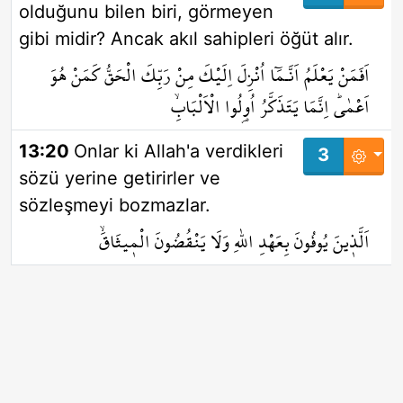
olduğunu bilen biri, görmeyen
gibi midir? Ancak akıl sahipleri öğüt alır.
اَفَمَنْ يَعْلَمُ اَنَّـمَٓا اُنْزِلَ اِلَيْكَ مِنْ رَبِّكَ الْحَقُّ كَمَنْ هُوَ
اَعْمٰىۜ اِنَّمَا يَتَذَكَّرُ اُو۬لُوا الْاَلْبَابِۙ
13:20
Onlar ki Allah'a verdikleri
3
sözü yerine getirirler ve
sözleşmeyi bozmazlar.
اَلَّذ۪ينَ يُوفُونَ بِعَهْدِ اللّٰهِ وَلَا يَنْقُضُونَ الْم۪يثَاقَۙ