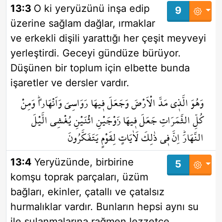
13:3
O ki yeryüzünü inşa edip
9
üzerine sağlam dağlar, ırmaklar
ve erkekli dişili yarattığı her çeşit meyveyi
yerleştirdi. Geceyi gündüze bürüyor.
Düşünen bir toplum için elbette bunda
işaretler ve dersler vardır.
وَهُوَ الَّذ۪ي مَدَّ الْاَرْضَ وَجَعَلَ ف۪يهَا رَوَاسِيَ وَاَنْهَاراًۜ وَمِنْ
كُلِّ الثَّمَرَاتِ جَعَلَ ف۪يهَا زَوْجَيْنِ اثْنَيْنِ يُغْشِي الَّيْلَ
النَّهَارَۜ اِنَّ ف۪ي ذٰلِكَ لَاٰيَاتٍ لِقَوْمٍ يَتَفَكَّرُونَ
13:4
Yeryüzünde, birbirine
5
komşu toprak parçaları, üzüm
bağları, ekinler, çatallı ve çatalsız
hurmalıklar vardır. Bunların hepsi aynı su
ile sulanmalarına rağmen lezzetçe