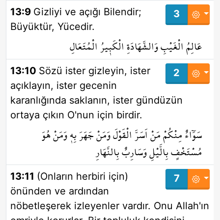
13:9
Gizliyi ve açığı Bilendir;
3
Büyüktür, Yücedir.
عَالِمُ الْغَيْبِ وَالشَّهَادَةِ الْكَب۪يرُ الْمُتَعَالِ
13:10
Sözü ister gizleyin, ister
2
açıklayın, ister gecenin
karanlığında saklanın, ister gündüzün
ortaya çıkın O'nun için birdir.
سَوَٓاءٌ مِنْكُمْ مَنْ اَسَرَّ الْقَوْلَ وَمَنْ جَهَرَ بِه۪ وَمَنْ هُوَ
مُسْتَخْفٍ بِالَّيْلِ وَسَارِبٌ بِالنَّهَارِ
13:11
(Onların herbiri için)
7
önünden ve ardından
nöbetleşerek izleyenler vardır. Onu Allah'ın