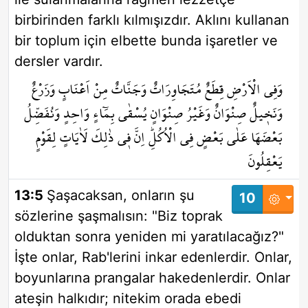
birbirinden farklı kılmışızdır. Aklını kullanan
bir toplum için elbette bunda işaretler ve
dersler vardır.
وَفِي الْاَرْضِ قِطَعٌ مُتَجَاوِرَاتٌ وَجَنَّاتٌ مِنْ اَعْنَابٍ وَزَرْعٌ
وَنَخ۪يلٌ صِنْوَانٌ وَغَيْرُ صِنْوَانٍ يُسْقٰى بِمَٓاءٍ وَاحِدٍ۠ وَنُفَضِّلُ
بَعْضَهَا عَلٰى بَعْضٍ فِي الْاُكُلِۜ اِنَّ ف۪ي ذٰلِكَ لَاٰيَاتٍ لِقَوْمٍ
يَعْقِلُونَ
13:5
Şaşacaksan, onların şu
10
sözlerine şaşmalısın: "Biz toprak
olduktan sonra yeniden mi yaratılacağız?"
İşte onlar, Rab'lerini inkar edenlerdir. Onlar,
boyunlarına prangalar hakedenlerdir. Onlar
ateşin halkıdır; nitekim orada ebedi