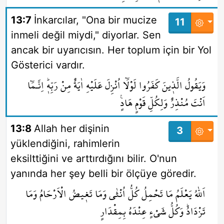
13:7
İnkarcılar, "Ona bir mucize
11
inmeli değil miydi," diyorlar. Sen
ancak bir uyarıcısın. Her toplum için bir Yol
Gösterici vardır.
وَيَقُولُ الَّذ۪ينَ كَفَرُوا لَوْلَٓا اُنْزِلَ عَلَيْهِ اٰيَةٌ مِنْ رَبِّه۪ۜ اِنَّـمَٓا
اَنْتَ مُنْذِرٌ وَلِكُلِّ قَوْمٍ هَادٍ۟
13:8
Allah her dişinin
3
yüklendiğini, rahimlerin
eksilttiğini ve arttırdığını bilir. O'nun
yanında her şey belli bir ölçüye göredir.
اَللّٰهُ يَعْلَمُ مَا تَحْمِلُ كُلُّ اُنْثٰى وَمَا تَغ۪يضُ الْاَرْحَامُ وَمَا
تَزْدَادُۜ وَكُلُّ شَيْءٍ عِنْدَهُ بِمِقْدَارٍ