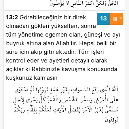
الْحَقُّ وَلٰكِنَّ اَكْثَرَ النَّاسِ لَا يُؤْمِنُونَ
13:2
Görebileceğiniz bir direk
13
olmadan gökleri yükselten, sonra
tüm yönetime egemen olan, güneşi ve ayı
buyruk altına alan Allah'tır. Hepsi belli bir
süre için akıp gitmektedir. Tüm işleri
kontrol eder ve ayetleri detaylı olarak
açıklar ki Rabbinizle kavuşma konusunda
kuşkunuz kalmasın
اَللّٰهُ الَّذ۪ي رَفَعَ السَّمٰوَاتِ بِغَيْرِ عَمَدٍ تَرَوْنَهَا ثُمَّ اسْتَوٰى
عَلَى الْعَرْشِ وَسَخَّرَ الشَّمْسَ وَالْقَمَرَۜ كُلٌّ يَجْر۪ي لِاَجَلٍ
مُسَمًّىۜ يُدَبِّرُ الْاَمْرَ يُفَصِّلُ الْاٰيَاتِ لَعَلَّكُمْ بِلِقَٓاءِ رَبِّكُمْ
تُوقِنُونَ