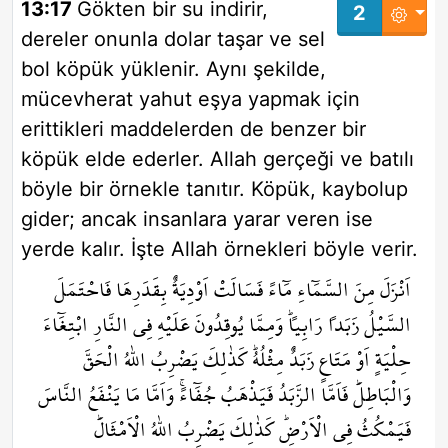
13:17
Gökten bir su indirir,
2
dereler onunla dolar taşar ve sel
bol köpük yüklenir. Aynı şekilde,
mücevherat yahut eşya yapmak için
erittikleri maddelerden de benzer bir
köpük elde ederler. Allah gerçeği ve batılı
böyle bir örnekle tanıtır. Köpük, kaybolup
gider; ancak insanlara yarar veren ise
yerde kalır. İşte Allah örnekleri böyle verir.
اَنْزَلَ مِنَ السَّمَٓاءِ مَٓاءً فَسَالَتْ اَوْدِيَةٌ بِقَدَرِهَا فَاحْتَمَلَ
السَّيْلُ زَبَداً رَابِياًۜ وَمِمَّا يُوقِدُونَ عَلَيْهِ فِي النَّارِ ابْتِغَٓاءَ
حِلْيَةٍ اَوْ مَتَاعٍ زَبَدٌ مِثْلُهُۜ كَذٰلِكَ يَضْرِبُ اللّٰهُ الْحَقَّ
وَالْبَاطِلَۜ فَاَمَّا الزَّبَدُ فَيَذْهَبُ جُفَٓاءًۚ وَاَمَّا مَا يَنْفَعُ النَّاسَ
فَيَمْكُثُ فِي الْاَرْضِۜ كَذٰلِكَ يَضْرِبُ اللّٰهُ الْاَمْثَالَۜ