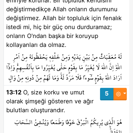
emriyle korurlar. Bir topluluk kendisini
değiştirmedikçe Allah onların durumunu
değiştirmez. Allah bir topluluk için fenalık
istedi mi, hiç bir güç onu durduramaz;
onların O'ndan başka bir koruyup
kollayanları da olmaz.
لَهُ مُعَقِّبَاتٌ مِنْ بَيْنِ يَدَيْهِ وَمِنْ خَلْفِه۪ يَحْفَظُونَهُ مِنْ اَمْرِ
اللّٰهِۜ اِنَّ اللّٰهَ لَا يُغَيِّرُ مَا بِقَوْمٍ حَتّٰى يُغَيِّرُوا مَا بِاَنْفُسِهِمْۜ وَاِذَٓا
اَرَادَ اللّٰهُ بِقَوْمٍ سُٓوءاً فَلَا مَرَدَّ لَهُۚ وَمَا لَهُمْ مِنْ دُونِه۪ مِنْ وَالٍ
13:12
O, size korku ve umut
5
olarak şimşeği gösteren ve ağır
bulutları oluşturandır.
هُوَ الَّذ۪ي يُر۪يكُمُ الْبَرْقَ خَوْفاً وَطَمَعاً وَيُنْشِئُ السَّحَابَ
الثِّقَالَۚ