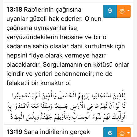
13:18
Rab'lerinin çağrısına
9
uyanlar güzeli hak ederler. O'nun
çağrısına uymayanlar ise,
yeryüzündekilerin hepsine ve bir o
kadarına sahip olsalar dahi kurtulmak için
hepsini fidye olarak vermeye hazır
olacaklardır. Sorgulamanın en kötüsü onlar
içindir ve yerleri cehennemdir; ne de
felaketli bir konaktır o!
لِلَّذ۪ينَ اسْتَجَابُوا لِرَبِّهِمُ الْحُسْنٰىۜ وَالَّذ۪ينَ لَمْ يَسْتَج۪يبُوا
لَهُ لَوْ اَنَّ لَهُمْ مَا فِي الْاَرْضِ جَم۪يعاً وَمِثْلَهُ مَعَهُ لَافْتَدَوْا بِه۪ۜ
اُو۬لٰٓئِكَ لَهُمْ سُٓوءُ الْحِسَابِۙ وَمَأْوٰيهُمْ جَهَنَّمُۜ وَبِئْسَ الْمِهَادُ۟
13:19
Sana indirilenin gerçek
6