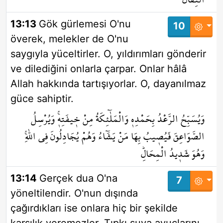
13:13
Gök gürlemesi O'nu
10
överek, melekler de O'nu
saygıyla yüceltirler. O, yıldırımları gönderir
ve dilediğini onlarla çarpar. Onlar hâlâ
Allah hakkında tartışıyorlar. O, dayanılmaz
güce sahiptir.
وَيُسَبِّحُ الرَّعْدُ بِحَمْدِه۪ وَالْمَلٰٓئِكَةُ مِنْ خ۪يفَتِه۪ۚ وَيُرْسِلُ
الصَّوَاعِقَ فَيُص۪يبُ بِهَا مَنْ يَشَٓاءُ وَهُمْ يُجَادِلُونَ فِي اللّٰهِۚ
وَهُوَ شَد۪يدُ الْمِحَالِۜ
13:14
Gerçek dua O'na
7
yöneltilendir. O'nun dışında
çağırdıkları ise onlara hiç bir şekilde