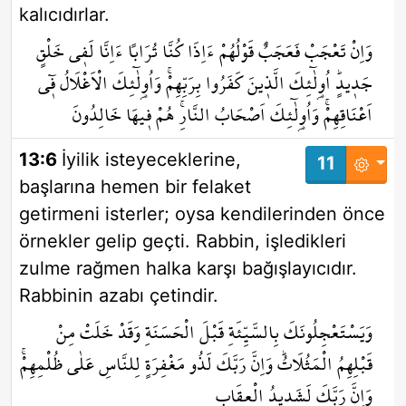
kalıcıdırlar.
وَاِنْ تَعْجَبْ فَعَجَبٌ قَوْلُهُمْ ءَاِذَا كُنَّا تُرَاباً ءَاِنَّا لَف۪ي خَلْقٍ
جَد۪يدٍۜ اُو۬لٰٓئِكَ الَّذ۪ينَ كَفَرُوا بِرَبِّهِمْۚ وَاُو۬لٰٓئِكَ الْاَغْلَالُ ف۪ٓي
اَعْنَاقِهِمْۚ وَاُو۬لٰٓئِكَ اَصْحَابُ النَّارِۚ هُمْ ف۪يهَا خَالِدُونَ
13:6
İyilik isteyeceklerine,
11
başlarına hemen bir felaket
getirmeni isterler; oysa kendilerinden önce
örnekler gelip geçti. Rabbin, işledikleri
zulme rağmen halka karşı bağışlayıcıdır.
Rabbinin azabı çetindir.
وَيَسْتَعْجِلُونَكَ بِالسَّيِّئَةِ قَبْلَ الْحَسَنَةِ وَقَدْ خَلَتْ مِنْ
قَبْلِهِمُ الْمَثُلَاتُۜ وَاِنَّ رَبَّكَ لَذُو مَغْفِرَةٍ لِلنَّاسِ عَلٰى ظُلْمِهِمْۚ
وَاِنَّ رَبَّكَ لَشَد۪يدُ الْعِقَابِ