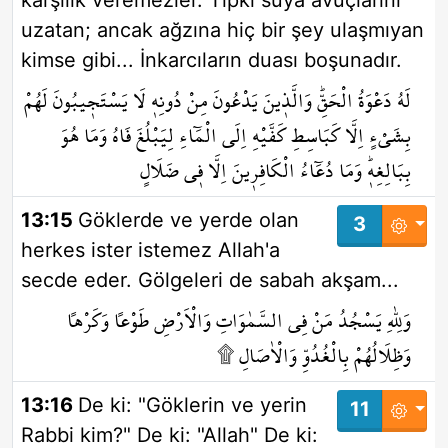
karşılık veremezler. Tıpkı suya avuçlarını
uzatan; ancak ağzına hiç bir şey ulaşmıyan
kimse gibi... İnkarcıların duası boşunadır.
لَهُ دَعْوَةُ الْحَقِّۜ وَالَّذ۪ينَ يَدْعُونَ مِنْ دُونِه۪ لَا يَسْتَج۪يبُونَ لَهُمْ
بِشَيْءٍ اِلَّا كَبَاسِطِ كَفَّيْهِ اِلَى الْمَٓاءِ لِيَبْلُغَ فَاهُ وَمَا هُوَ
بِبَالِغِه۪ۜ وَمَا دُعَٓاءُ الْكَافِر۪ينَ اِلَّا ف۪ي ضَلَالٍ
13:15
Göklerde ve yerde olan
3
herkes ister istemez Allah'a
secde eder. Gölgeleri de sabah akşam...
وَلِلّٰهِ يَسْجُدُ مَنْ فِي السَّمٰوَاتِ وَالْاَرْضِ طَوْعاً وَكَرْهاً
وَظِلَالُهُمْ بِالْغُدُوِّ وَالْاٰصَالِ ۩
13:16
De ki: "Göklerin ve yerin
11
Rabbi kim?" De ki: "Allah" De ki: