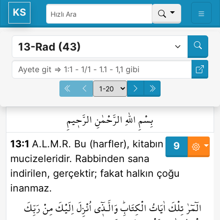
KS
بِسْمِ اللّٰهِ الرَّحْمٰنِ الرَّح۪يمِ
13:1
A.L.M.R. Bu (harfler), kitabın
9
mucizeleridir. Rabbinden sana
indirilen, gerçektir; fakat halkın çoğu
inanmaz.
الٓمٓرٰ ۠تِلْكَ اٰيَاتُ الْكِتَابِۜ وَالَّـذ۪ٓي اُنْزِلَ اِلَيْكَ مِنْ رَبِّكَ