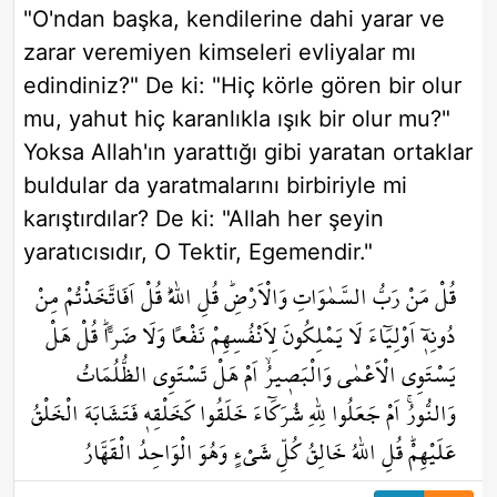
"O'ndan başka, kendilerine dahi yarar ve
zarar veremiyen kimseleri evliyalar mı
edindiniz?" De ki: "Hiç körle gören bir olur
mu, yahut hiç karanlıkla ışık bir olur mu?"
Yoksa Allah'ın yarattığı gibi yaratan ortaklar
buldular da yaratmalarını birbiriyle mi
karıştırdılar? De ki: "Allah her şeyin
yaratıcısıdır, O Tektir, Egemendir."
قُلْ مَنْ رَبُّ السَّمٰوَاتِ وَالْاَرْضِۜ قُلِ اللّٰهُۜ قُلْ اَفَاتَّخَذْتُمْ مِنْ
دُونِه۪ٓ اَوْلِيَٓاءَ لَا يَمْلِكُونَ لِاَنْفُسِهِمْ نَفْعاً وَلَا ضَراًّۜ قُلْ هَلْ
يَسْتَوِي الْاَعْمٰى وَالْبَص۪يرُۙ اَمْ هَلْ تَسْتَوِي الظُّلُمَاتُ
وَالنُّورُۚ اَمْ جَعَلُوا لِلّٰهِ شُرَكَٓاءَ خَلَقُوا كَخَلْقِه۪ فَتَشَابَهَ الْخَلْقُ
عَلَيْهِمْۜ قُلِ اللّٰهُ خَالِقُ كُلِّ شَيْءٍ وَهُوَ الْوَاحِدُ الْقَهَّارُ