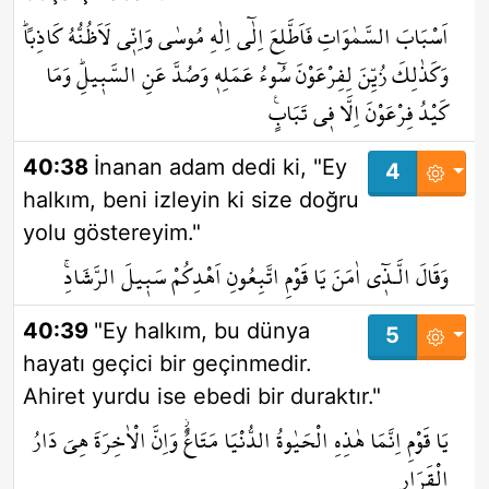
اَسْبَابَ السَّمٰوَاتِ فَاَطَّلِعَ اِلٰٓى اِلٰهِ مُوسٰى وَاِنّ۪ي لَاَظُنُّهُ كَاذِباًۜ
وَكَذٰلِكَ زُيِّنَ لِفِرْعَوْنَ سُٓوءُ عَمَلِه۪ وَصُدَّ عَنِ السَّب۪يلِۜ وَمَا
كَيْدُ فِرْعَوْنَ اِلَّا ف۪ي تَبَابٍ۟
40:38
İnanan adam dedi ki, "Ey
4
halkım, beni izleyin ki size doğru
yolu göstereyim."
وَقَالَ الَّـذ۪ٓي اٰمَنَ يَا قَوْمِ اتَّبِعُونِ اَهْدِكُمْ سَب۪يلَ الرَّشَادِۚ
40:39
"Ey halkım, bu dünya
5
hayatı geçici bir geçinmedir.
Ahiret yurdu ise ebedi bir duraktır."
يَا قَوْمِ اِنَّمَا هٰذِهِ الْحَيٰوةُ الدُّنْيَا مَتَاعٌۘ وَاِنَّ الْاٰخِرَةَ هِيَ دَارُ
الْقَرَارِ