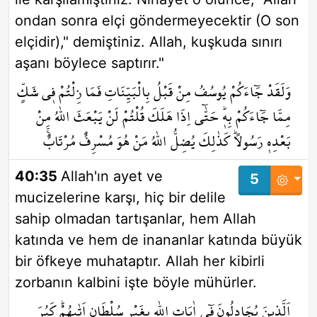
ondan sonra elçi göndermeyecektir (O son
elçidir)," demiştiniz. Allah, kuşkuda sınırı
aşanı böylece saptırır."
وَلَقَدْ جَٓاءَكُمْ يُوسُفُ مِنْ قَبْلُ بِالْبَيِّنَاتِ فَمَا زِلْتُمْ ف۪ي شَكٍّ
مِمَّا جَٓاءَكُمْ بِه۪ۜ حَتّٰٓى اِذَا هَلَكَ قُلْتُمْ لَنْ يَبْعَثَ اللّٰهُ مِنْ
بَعْدِه۪ رَسُولاًۜ كَذٰلِكَ يُضِلُّ اللّٰهُ مَنْ هُوَ مُسْرِفٌ مُرْتَابٌۚ
40:35
Allah'ın ayet ve
5
mucizelerine karşı, hiç bir delile
sahip olmadan tartışanlar, hem Allah
katında ve hem de inananlar katında büyük
bir öfkeye muhataptır. Allah her kibirli
zorbanın kalbini işte böyle mühürler.
اَلَّذ۪ينَ يُجَادِلُونَ ف۪ٓي اٰيَاتِ اللّٰهِ بِغَيْرِ سُلْطَانٍ اَتٰيهُمْۜ كَبُرَ