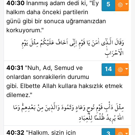
40:30
İnanmış adam dedi ki, "Ey
5
halkım daha önceki partilerin
günü gibi bir sonuca uğramanızdan
korkuyorum."
وَقَالَ الَّـذ۪ٓي اٰمَنَ يَا قَوْمِ اِنّ۪ٓي اَخَافُ عَلَيْكُمْ مِثْلَ يَوْمِ
الْاَحْزَابِۙ
40:31
"Nuh, Ad, Semud ve
14
onlardan sonrakilerin durumu
gibi. Elbette Allah kullara haksızlık etmek
dilemez."
مِثْلَ دَأْبِ قَوْمِ نُوحٍ وَعَادٍ وَثَمُودَ وَالَّذ۪ينَ مِنْ بَعْدِهِمْۜ وَمَا
اللّٰهُ يُر۪يدُ ظُلْماً لِلْعِبَادِ
40:32
"Halkım, sizin için
3