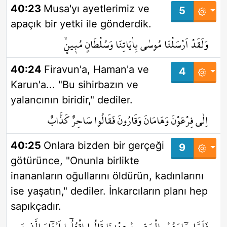
40:23
Musa'yı ayetlerimiz ve
5
apaçık bir yetki ile gönderdik.
وَلَقَدْ اَرْسَلْنَا مُوسٰى بِاٰيَاتِنَا وَسُلْطَانٍ مُب۪ينٍۙ
40:24
Firavun'a, Haman'a ve
4
Karun'a... "Bu sihirbazın ve
yalancının biridir," dediler.
اِلٰى فِرْعَوْنَ وَهَامَانَ وَقَارُونَ فَقَالُوا سَاحِرٌ كَذَّابٌ
40:25
Onlara bizden bir gerçeği
9
götürünce, "Onunla birlikte
inananların oğullarını öldürün, kadınlarını
ise yaşatın," dediler. İnkarcıların planı hep
sapıkçadır.
فَلَمَّا جَٓاءَهُمْ بِالْحَقِّ مِنْ عِنْدِنَا قَالُوا اقْتُلُٓوا اَبْنَٓاءَ الَّذ۪ينَ