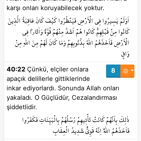
karşı onları koruyabilecek yoktur.
اَوَلَمْ يَس۪يرُوا فِي الْاَرْضِ فَيَنْظُرُوا كَيْفَ كَانَ عَاقِبَةُ الَّذ۪ينَ
كَانُوا مِنْ قَبْلِهِمْۜ كَانُوا هُمْ اَشَدَّ مِنْهُمْ قُوَّةً وَاٰثَاراً فِي
الْاَرْضِ فَاَخَذَهُمُ اللّٰهُ بِذُنُوبِهِمْ وَمَا كَانَ لَهُمْ مِنَ اللّٰهِ مِنْ
وَاقٍ
40:22
Çünkü, elçiler onlara
8
apaçık delillerle gittiklerinde
inkar ediyorlardı. Sonunda Allah onları
yakaladı. O Güçlüdür, Cezalandırması
şiddetlidir.
ذٰلِكَ بِاَنَّهُمْ كَانَتْ تَأْت۪يهِمْ رُسُلُهُمْ بِالْبَيِّنَاتِ فَكَفَرُوا
فَاَخَذَهُمُ اللّٰهُۜ اِنَّهُ قَوِيٌّ شَد۪يدُ الْعِقَابِ