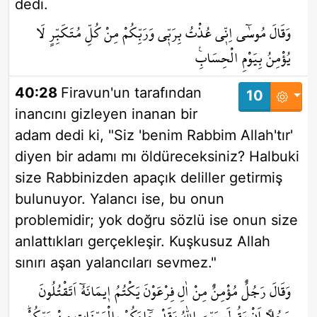
dedi.
وَقَالَ مُوسٰٓى اِنّ۪ي عُذْتُ بِرَبّ۪ي وَرَبِّكُمْ مِنْ كُلِّ مُتَكَبِّرٍ لَا
يُؤْمِنُ بِيَوْمِ الْحِسَابِ۟
40:28
Firavun'un tarafından
10
inancını gizleyen inanan bir
adam dedi ki, "Siz 'benim Rabbim Allah'tır'
diyen bir adamı mı öldüreceksiniz? Halbuki
size Rabbinizden apaçık deliller getirmiş
bulunuyor. Yalancı ise, bu onun
problemidir; yok doğru sözlü ise onun size
anlattıkları gerçekleşir. Kuşkusuz Allah
sınırı aşan yalancıları sevmez."
وَقَالَ رَجُلٌ مُؤْمِنٌۗ مِنْ اٰلِ فِرْعَوْنَ يَكْتُمُ ا۪يمَانَهُٓ اَتَقْتُلُونَ
رَجُلاً اَنْ يَقُولَ رَبِّيَ اللّٰهُ وَقَدْ جَٓاءَكُمْ بِالْبَيِّنَاتِ مِنْ رَبِّكُمْۜ