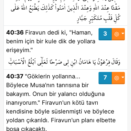
مَقْتاً عِنْدَ اللّٰهِ وَعِنْدَ الَّذ۪ينَ اٰمَنُواۜ كَذٰلِكَ يَطْبَعُ اللّٰهُ عَلٰى
كُلِّ قَلْبِ مُتَكَبِّرٍ جَبَّارٍ
40:36
Firavun dedi ki, "Haman,
3
benim için bir kule dik de yollara
erişeyim."
وَقَالَ فِرْعَوْنُ يَا هَامَانُ ابْنِ ل۪ي صَرْحاً لَعَلّ۪ٓي اَبْلُغُ الْاَسْبَابَۙ
40:37
"Göklerin yollarına...
7
Böylece Musa'nın tanrısına bir
bakayım. Onun bir yalancı olduğuna
inanıyorum." Firavun'un kötü tavrı
kendisine böyle süslenmişti ve böylece
yoldan çıkarıldı. Firavun'un planı elbette
boşa çıkacaktı.