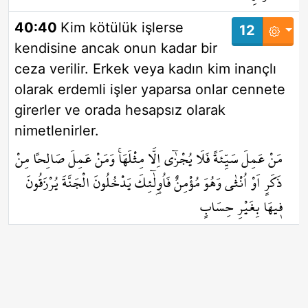
40:40
Kim kötülük işlerse
12
kendisine ancak onun kadar bir
ceza verilir. Erkek veya kadın kim inançlı
olarak erdemli işler yaparsa onlar cennete
girerler ve orada hesapsız olarak
nimetlenirler.
مَنْ عَمِلَ سَيِّئَةً فَلَا يُجْزٰٓى اِلَّا مِثْلَهَاۚ وَمَنْ عَمِلَ صَالِحاً مِنْ
ذَكَرٍ اَوْ اُنْثٰى وَهُوَ مُؤْمِنٌ فَاُو۬لٰٓئِكَ يَدْخُلُونَ الْجَنَّةَ يُرْزَقُونَ
ف۪يهَا بِغَيْرِ حِسَابٍ