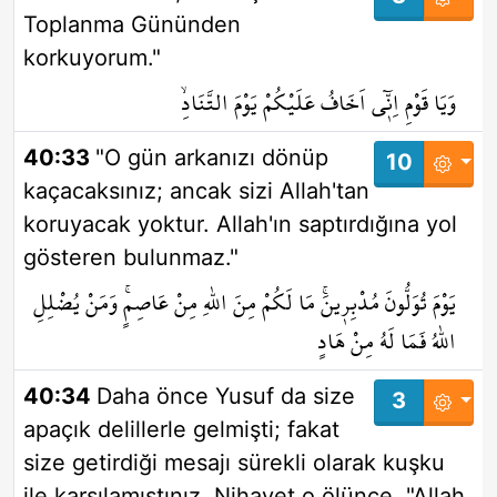
Toplanma Gününden
korkuyorum."
وَيَا قَوْمِ اِنّ۪ٓي اَخَافُ عَلَيْكُمْ يَوْمَ التَّنَادِۙ
40:33
"O gün arkanızı dönüp
10
kaçacaksınız; ancak sizi Allah'tan
koruyacak yoktur. Allah'ın saptırdığına yol
gösteren bulunmaz."
يَوْمَ تُوَلُّونَ مُدْبِر۪ينَۚ مَا لَكُمْ مِنَ اللّٰهِ مِنْ عَاصِمٍۚ وَمَنْ يُضْلِلِ
اللّٰهُ فَمَا لَهُ مِنْ هَادٍ
40:34
Daha önce Yusuf da size
3
apaçık delillerle gelmişti; fakat
size getirdiği mesajı sürekli olarak kuşku
ile karşılamıştınız. Nihayet o ölünce, "Allah