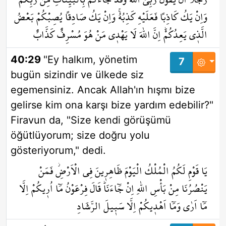
وَاِنْ يَكُ كَاذِباً فَعَلَيْهِ كَذِبُهُۚ وَاِنْ يَكُ صَادِقاً يُصِبْكُمْ بَعْضُ
الَّذ۪ي يَعِدُكُمْۜ اِنَّ اللّٰهَ لَا يَهْد۪ي مَنْ هُوَ مُسْرِفٌ كَذَّابٌ
40:29
"Ey halkım, yönetim
7
bugün sizindir ve ülkede siz
egemensiniz. Ancak Allah'ın hışmı bize
gelirse kim ona karşı bize yardım edebilir?"
Firavun da, "Size kendi görüşümü
öğütlüyorum; size doğru yolu
gösteriyorum," dedi.
يَا قَوْمِ لَكُمُ الْمُلْكُ الْيَوْمَ ظَاهِر۪ينَ فِي الْاَرْضِۘ فَمَنْ
يَنْصُرُنَا مِنْ بَأْسِ اللّٰهِ اِنْ جَٓاءَنَاۜ قَالَ فِرْعَوْنُ مَٓا اُر۪يكُمْ اِلَّا
مَٓا اَرٰى وَمَٓا اَهْد۪يكُمْ اِلَّا سَب۪يلَ الرَّشَادِ