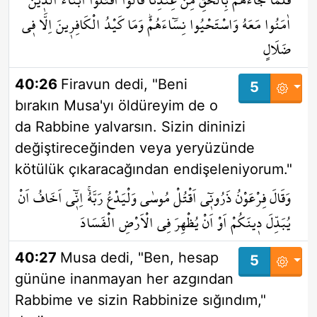
اٰمَنُوا مَعَهُ وَاسْتَحْيُوا نِسَٓاءَهُمْۜ وَمَا كَيْدُ الْكَافِر۪ينَ اِلَّا ف۪ي
ضَلَالٍ
40:26
Firavun dedi, "Beni
5
bırakın Musa'yı öldüreyim de o
da Rabbine yalvarsın. Sizin dininizi
değiştireceğinden veya yeryüzünde
kötülük çıkaracağından endişeleniyorum."
وَقَالَ فِرْعَوْنُ ذَرُون۪ٓي اَقْتُلْ مُوسٰى وَلْيَدْعُ رَبَّهُۚ اِنّ۪ٓي اَخَافُ اَنْ
يُبَدِّلَ د۪ينَكُمْ اَوْ اَنْ يُظْهِرَ فِي الْاَرْضِ الْفَسَادَ
40:27
Musa dedi, "Ben, hesap
5
gününe inanmayan her azgından
Rabbime ve sizin Rabbinize sığındım,"