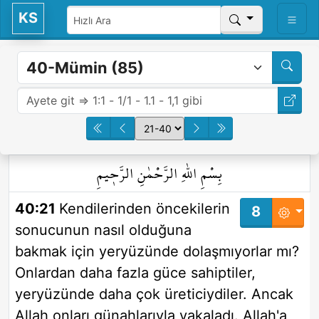
KS
بِسْمِ اللّٰهِ الرَّحْمٰنِ الرَّح۪يمِ
40:21
Kendilerinden öncekilerin
8
sonucunun nasıl olduğuna
bakmak için yeryüzünde dolaşmıyorlar mı?
Onlardan daha fazla güce sahiptiler,
yeryüzünde daha çok üreticiydiler. Ancak
Allah onları günahlarıyla yakaladı. Allah'a