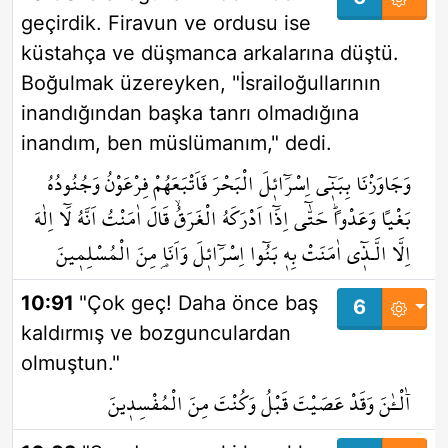
geçirdik. Firavun ve ordusu ise
küstahça ve düşmanca arkalarına düştü.
Boğulmak üzereyken, "İsrailoğullarının
inandığından başka tanrı olmadığına
inandım, ben müslümanım," dedi.
وَجَاوَزْنَا بِبَن۪ٓي اِسْرَٓائ۪لَ الْبَحْرَ فَاَتْبَعَهُمْ فِرْعَوْنُ وَجُنُودُهُ
بَغْياً وَعَدْواًۜ حَتّٰٓى اِذَٓا اَدْرَكَهُ الْغَرَقُۙ قَالَ اٰمَنْتُ اَنَّهُ لَٓا اِلٰهَ
اِلَّا الَّـذ۪ٓي اٰمَنَتْ بِه۪ بَنُٓوا اِسْرَٓائ۪لَ وَاَنَا۬ مِنَ الْمُسْلِم۪ينَ
10:91
"Çok geç! Daha önce baş
6
kaldırmış ve bozgunculardan
olmuştun."
آٰلْـٰٔنَ وَقَدْ عَصَيْتَ قَبْلُ وَكُنْتَ مِنَ الْمُفْسِد۪ينَ