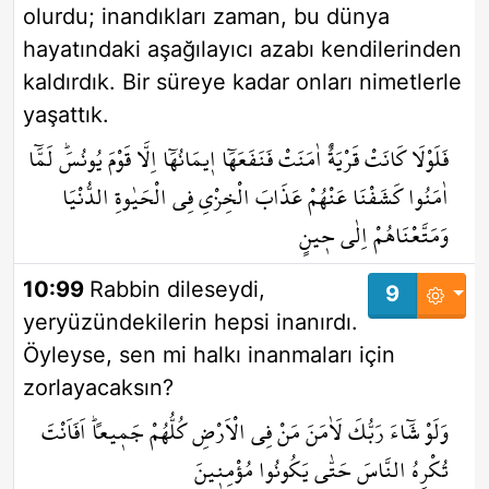
olurdu; inandıkları zaman, bu dünya
hayatındaki aşağılayıcı azabı kendilerinden
kaldırdık. Bir süreye kadar onları nimetlerle
yaşattık.
فَلَوْلَا كَانَتْ قَرْيَةٌ اٰمَنَتْ فَنَفَعَهَٓا ا۪يمَانُهَٓا اِلَّا قَوْمَ يُونُسَۜ لَمَّٓا
اٰمَنُوا كَشَفْنَا عَنْهُمْ عَذَابَ الْخِزْيِ فِي الْحَيٰوةِ الدُّنْيَا
وَمَتَّعْنَاهُمْ اِلٰى ح۪ينٍ
10:99
Rabbin dileseydi,
9
yeryüzündekilerin hepsi inanırdı.
Öyleyse, sen mi halkı inanmaları için
zorlayacaksın?
وَلَوْ شَٓاءَ رَبُّكَ لَاٰمَنَ مَنْ فِي الْاَرْضِ كُلُّهُمْ جَم۪يعاًۜ اَفَاَنْتَ
تُكْرِهُ النَّاسَ حَتّٰى يَكُونُوا مُؤْمِن۪ينَ