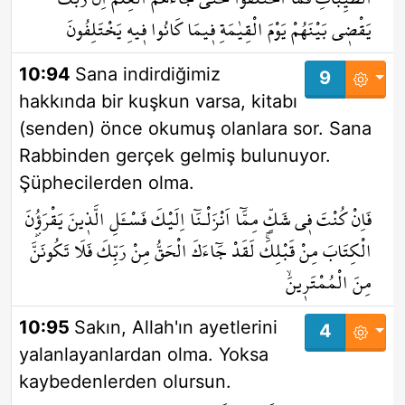
يَقْض۪ي بَيْنَهُمْ يَوْمَ الْقِيٰمَةِ ف۪يمَا كَانُوا ف۪يهِ يَخْتَلِفُونَ
10:94
Sana indirdiğimiz
9
hakkında bir kuşkun varsa, kitabı
(senden) önce okumuş olanlara sor. Sana
Rabbinden gerçek gelmiş bulunuyor.
Şüphecilerden olma.
فَاِنْ كُنْتَ ف۪ي شَكٍّ مِمَّٓا اَنْزَلْـنَٓا اِلَيْكَ فَسْـَٔلِ الَّذ۪ينَ يَقْرَؤُ۫نَ
الْكِتَابَ مِنْ قَبْلِكَۚ لَقَدْ جَٓاءَكَ الْحَقُّ مِنْ رَبِّكَ فَلَا تَكُونَنَّ
مِنَ الْمُمْتَر۪ينَۙ
10:95
Sakın, Allah'ın ayetlerini
4
yalanlayanlardan olma. Yoksa
kaybedenlerden olursun.