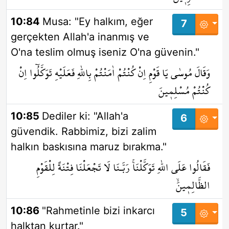
10:84
Musa: "Ey halkım, eğer
7
gerçekten Allah'a inanmış ve
O'na teslim olmuş iseniz O'na güvenin."
وَقَالَ مُوسٰى يَا قَوْمِ اِنْ كُنْتُمْ اٰمَنْتُمْ بِاللّٰهِ فَعَلَيْهِ تَوَكَّلُٓوا اِنْ
كُنْتُمْ مُسْلِم۪ينَ
10:85
Dediler ki: "Allah'a
6
güvendik. Rabbimiz, bizi zalim
halkın baskısına maruz bırakma."
فَقَالُوا عَلَى اللّٰهِ تَوَكَّلْنَاۚ رَبَّـنَا لَا تَجْعَلْنَا فِتْنَةً لِلْقَوْمِ
الظَّالِم۪ينَۙ
10:86
"Rahmetinle bizi inkarcı
5
halktan kurtar."