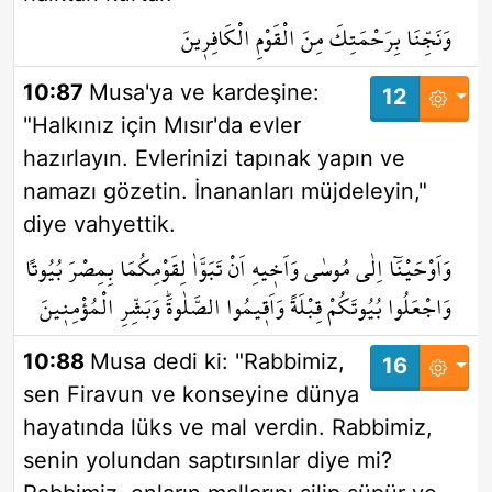
وَنَجِّنَا بِرَحْمَتِكَ مِنَ الْقَوْمِ الْكَافِر۪ينَ
10:87
Musa'ya ve kardeşine:
12
"Halkınız için Mısır'da evler
hazırlayın. Evlerinizi tapınak yapın ve
namazı gözetin. İnananları müjdeleyin,"
diye vahyettik.
وَاَوْحَيْنَٓا اِلٰى مُوسٰى وَاَخ۪يهِ اَنْ تَبَوَّاٰ لِقَوْمِكُمَا بِمِصْرَ بُيُوتاً
وَاجْعَلُوا بُيُوتَكُمْ قِبْلَةً وَاَق۪يمُوا الصَّلٰوةَۜ وَبَشِّرِ الْمُؤْمِن۪ينَ
10:88
Musa dedi ki: "Rabbimiz,
16
sen Firavun ve konseyine dünya
hayatında lüks ve mal verdin. Rabbimiz,
senin yolundan saptırsınlar diye mi?