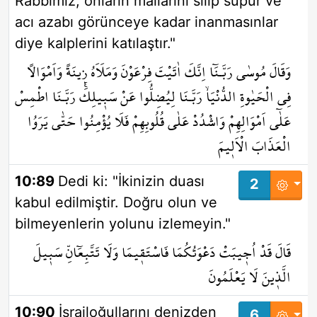
Rabbimiz, onların mallarını silip süpür ve
acı azabı görünceye kadar inanmasınlar
diye kalplerini katılaştır."
وَقَالَ مُوسٰى رَبَّـنَٓا اِنَّكَ اٰتَيْتَ فِرْعَوْنَ وَمَلَاَهُ ز۪ينَةً وَاَمْوَالاً
فِي الْحَيٰوةِ الدُّنْيَاۙ رَبَّـنَا لِيُضِلُّوا عَنْ سَب۪يلِكَۚ رَبَّـنَا اطْمِسْ
عَلٰٓى اَمْوَالِهِمْ وَاشْدُدْ عَلٰى قُلُوبِهِمْ فَلَا يُؤْمِنُوا حَتّٰى يَرَوُا
الْعَذَابَ الْاَل۪يمَ
10:89
Dedi ki: "İkinizin duası
2
kabul edilmiştir. Doğru olun ve
bilmeyenlerin yolunu izlemeyin."
قَالَ قَدْ اُج۪يبَتْ دَعْوَتُكُمَا فَاسْتَق۪يمَا وَلَا تَتَّبِعَٓانِّ سَب۪يلَ
الَّذ۪ينَ لَا يَعْلَمُونَ
10:90
İsrailoğullarını denizden
6