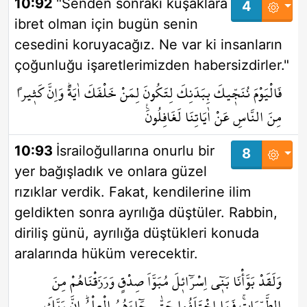
10:92
"Senden sonraki kuşaklara
4
ibret olman için bugün senin
cesedini koruyacağız. Ne var ki insanların
çoğunluğu işaretlerimizden habersizdirler."
فَالْيَوْمَ نُنَجّ۪يكَ بِبَدَنِكَ لِتَكُونَ لِمَنْ خَلْفَكَ اٰيَةًۜ وَاِنَّ كَث۪يراً
مِنَ النَّاسِ عَنْ اٰيَاتِنَا لَغَافِلُونَ۟
10:93
İsrailoğullarına onurlu bir
8
yer bağışladık ve onlara güzel
rızıklar verdik. Fakat, kendilerine ilim
geldikten sonra ayrılığa düştüler. Rabbin,
diriliş günü, ayrılığa düştükleri konuda
aralarında hüküm verecektir.
وَلَقَدْ بَوَّأْنَا بَن۪ٓي اِسْرَٓائ۪لَ مُبَوَّاَ صِدْقٍ وَرَزَقْنَاهُمْ مِنَ
الطَّيِّبَاتِۚ فَمَا اخْتَلَفُوا حَتّٰى جَٓاءَهُمُ الْعِلْمُۜ اِنَّ رَبَّكَ