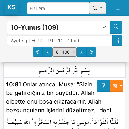
KS
بِسْمِ اللّٰهِ الرَّحْمٰنِ الرَّح۪يمِ
10:81
Onlar atınca, Musa: "Sizin
7
bu getirdiğiniz bir büyüdür. Allah
elbette onu boşa çıkaracaktır. Allah
bozguncuların işlerini düzeltmez," dedi.
فَلَمَّٓا اَلْقَوْا قَالَ مُوسٰى مَا جِئْتُمْ بِهِ السِّحْرُۜ اِنَّ اللّٰهَ سَيُبْطِلُهُۜ